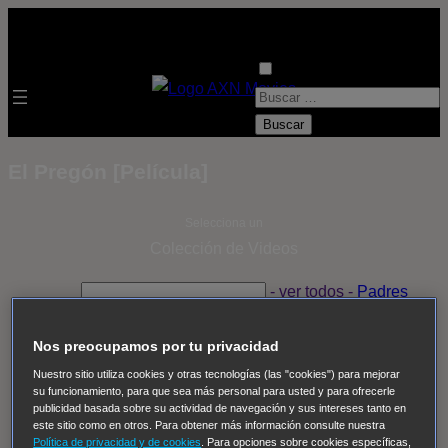
B
u
s
El Pregón [Película]
c
a
Selecciona un
r
Colección de Videos
:
- ver todos -
Padres
adoptivos
Operación: Huracán
House of Cards
Despedida Salvaje
Despedida Salvaje
Nadie
Sue
Nos preocupamos por tu privacidad
Thomas, el ojo del FBI
Pan Am
Dawson crece
Nuestro sitio utiliza cookies y otras tecnologías (las "cookies") para mejorar
su funcionamiento, para que sea más personal para usted y para ofrecerle
Insomnia
El Guardián
The Blacklist
Cinco en familia
publicidad basada sobre su actividad de navegación y sus intereses tanto en
Hudson & Rex
Diez libras y un sueño
Mr Loverman
este sitio como en otros. Para obtener más información consulte nuestra
Política de privacidad y de cookies
. Para opciones sobre cookies específicas,