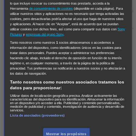
Regreso al futuro III
NUEVE CUERPOS
Los últimos
lo que incluye revocar su consentimiento tras prestarlo, acceda a la
Herramienta
de consentimiento de cookies
(disponible en cada página). Para
caballeros
Tormenta infinita
Sing Street
Cobra Kai
Tom
utilizar nuestros sitios y aplicaciones no es necesario que tenga activadas las
y Lola
High Country
Los casos de Susan Ryeland:
cookies, pero desactivarlas podría afectar al uso que haga de nuestros sitios
y aplicaciones. Al hacer clic en "Aceptar", está de acuerdo que se puedan
Moonflower Murders
Twisted Metal
Mentes Criminales:
utilizar cookies con dichos fines, así como para compartir sus datos con
Sony
Evolution
Terapia de Choque
Ricki
Los Misterios de
Pictures
y
empresas del grupo Sony
.
Hailey Dean
Without Sin: Libre de Culpa
Morbius
Tanto nosotros como nuestros
1
socios almacenamos o accedemos a
información del dispositivo, como identificadores únicos en las cookies para
NCIS: Nueva Orleans
Pandora
En fuera de juego
XIII
tratar datos personales. Puedes aceptar o administrar tus preferencias
haciendo clic abajo, incluido el derecho de oposición en función de tu interés
The Shield: Al margen de la ley Duplicated
Preacher
legítimo o, en cualquier momento, a través de la página de la política de
The Killing Kind
Intersecciones
DOC
Bite Club
privacidad. Tus preferencias se notificarán a nuestros socios y no afectarán a
los datos de navegación.
Chicago Fire
Monarch
Circuito cerrado
Alert: Unidad
Tanto nosotros como nuestros asociados tratamos los
de personas desaparecidas
Mad Dogs
La Sustituta
datos para proporcionar:
Ladrón de guante blanco
Hannibal
Daños y Perjuicios
Utilizar datos de localización geográfica precisa. Analizar activamente las
características del dispositivo para su identificación. Almacenar la información
AXN
Masters of Sex
Three Pines
Accused
Carter
Alice
en un dispositivo y/o acceder a ella. Publicidad y contenido personalizados,
medición de publicidad y contenido, investigación de audiencia y desarrollo de
Nevers
Crossing Lines
Einstein
Sobrenatural
Cómo
servicios.
Lista de asociados (proveedores)
defender a un asesino
Castle
Hospital de Campaña
Magpie Murders
Blindspot
Coyote
For Life: Cadena
Perpetua
Reckoning: Ajuste de Cuentas
Turno de
Mostrar los propósitos