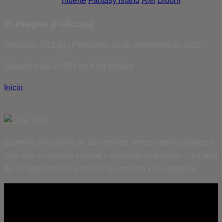
muerte
Fantasy Island
Álef
Bloom
El Pregón [Película]
Duración: 0:31 sg | Publicado: 30 de noviembre de 2025
Sábado a las 22:00h en AXN Movies
Inicio
Estrenos exclusivos de las mejores series internacionales y
cine, con la máxima calidad y variedad de géneros. Un canal
de TV definido por la acción, la emoción y el suspense.