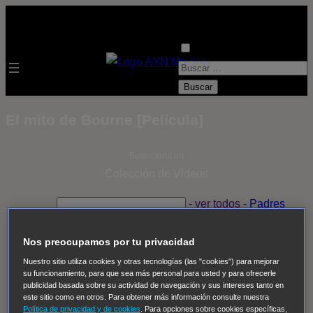
B
u
s
El mito de Bourne [Película]
c
a
Selecciona un
r
Colección de Videos
:
- ver todos -
Padres
adoptivos
Operación: Huracán
House of Cards
Despedida Salvaje
Despedida Salvaje
Nadie
Sue
Nos preocupamos por tu privacidad
Thomas, el ojo del FBI
Pan Am
Dawson crece
Nuestro sitio utiliza cookies y otras tecnologías (las "cookies") para mejorar
su funcionamiento, para que sea más personal para usted y para ofrecerle
Insomnia
El Guardián
The Blacklist
Cinco en familia
publicidad basada sobre su actividad de navegación y sus intereses tanto en
Hudson & Rex
Diez libras y un sueño
Mr Loverman
este sitio como en otros. Para obtener más información consulte nuestra
Política de privacidad y de cookies
. Para opciones sobre cookies específicas,