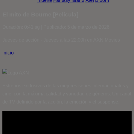
muerte
Fantasy Island
Álef
Bloom
El mito de Bourne [Película]
Duración: 0:41 sg | Publicado: 5 de marzo de 2026
Jueves de acción - Jueves a las 22:00h en AXN Movies
Inicio
Estrenos exclusivos de las mejores series internacionales y
cine, con la máxima calidad y variedad de géneros. Un canal
de TV definido por la acción, la emoción y el suspense.