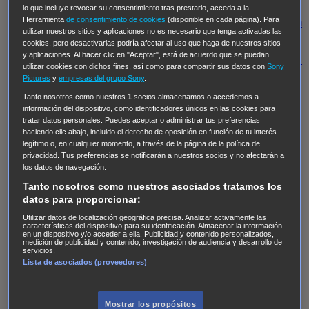
Regreso al futuro III
NUEVE CUERPOS
Los últimos
lo que incluye revocar su consentimiento tras prestarlo, acceda a la
Herramienta
de consentimiento de cookies
(disponible en cada página). Para
caballeros
Tormenta infinita
Sing Street
Cobra Kai
Tom
utilizar nuestros sitios y aplicaciones no es necesario que tenga activadas las
y Lola
High Country
Los casos de Susan Ryeland:
cookies, pero desactivarlas podría afectar al uso que haga de nuestros sitios
y aplicaciones. Al hacer clic en "Aceptar", está de acuerdo que se puedan
Moonflower Murders
Twisted Metal
Mentes Criminales:
utilizar cookies con dichos fines, así como para compartir sus datos con
Sony
Evolution
Terapia de Choque
Ricki
Los Misterios de
Pictures
y
empresas del grupo Sony
.
Hailey Dean
Without Sin: Libre de Culpa
Morbius
Tanto nosotros como nuestros
1
socios almacenamos o accedemos a
información del dispositivo, como identificadores únicos en las cookies para
NCIS: Nueva Orleans
Pandora
En fuera de juego
XIII
tratar datos personales. Puedes aceptar o administrar tus preferencias
haciendo clic abajo, incluido el derecho de oposición en función de tu interés
The Shield: Al margen de la ley Duplicated
Preacher
legítimo o, en cualquier momento, a través de la página de la política de
The Killing Kind
Intersecciones
DOC
Bite Club
privacidad. Tus preferencias se notificarán a nuestros socios y no afectarán a
los datos de navegación.
Chicago Fire
Monarch
Circuito cerrado
Alert: Unidad
Tanto nosotros como nuestros asociados tratamos los
de personas desaparecidas
Mad Dogs
La Sustituta
datos para proporcionar:
Ladrón de guante blanco
Hannibal
Daños y Perjuicios
Utilizar datos de localización geográfica precisa. Analizar activamente las
características del dispositivo para su identificación. Almacenar la información
AXN
Masters of Sex
Three Pines
Accused
Carter
Alice
en un dispositivo y/o acceder a ella. Publicidad y contenido personalizados,
medición de publicidad y contenido, investigación de audiencia y desarrollo de
Nevers
Crossing Lines
Einstein
Sobrenatural
Cómo
servicios.
Lista de asociados (proveedores)
defender a un asesino
Castle
Hospital de Campaña
Magpie Murders
Blindspot
Coyote
For Life: Cadena
Perpetua
Reckoning: Ajuste de Cuentas
Turno de
Mostrar los propósitos