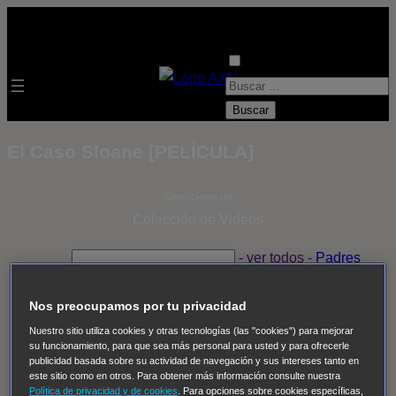
B
u
s
El Caso Sloane [PELÍCULA]
c
a
Selecciona un
r
Colección de Videos
:
- ver todos -
Padres
adoptivos
Operación: Huracán
House of Cards
Despedida Salvaje
Despedida Salvaje
Nadie
Sue
Nos preocupamos por tu privacidad
Thomas, el ojo del FBI
Pan Am
Dawson crece
Nuestro sitio utiliza cookies y otras tecnologías (las "cookies") para mejorar
su funcionamiento, para que sea más personal para usted y para ofrecerle
Insomnia
El Guardián
The Blacklist
Cinco en familia
publicidad basada sobre su actividad de navegación y sus intereses tanto en
Hudson & Rex
Diez libras y un sueño
Mr Loverman
este sitio como en otros. Para obtener más información consulte nuestra
Política de privacidad y de cookies
. Para opciones sobre cookies específicas,