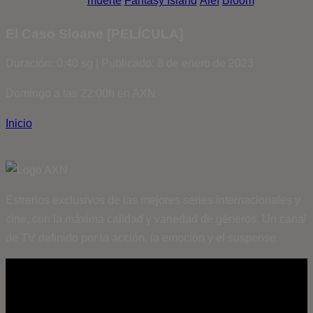
muerte
Fantasy Island
Álef
Bloom
El Caso Sloane [PELÍCULA]
Duración: 0:40 sg | Publicado: 8 de enero de 2023
Domingo a las 22:00h en AXN
Inicio
Estrenos exclusivos de las mejores series internacionales y
cine, con la máxima calidad y variedad de géneros. Un canal
de TV definido por la acción, la emoción y el suspense.