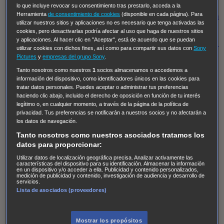
Regreso al futuro III
NUEVE CUERPOS
Los últimos
lo que incluye revocar su consentimiento tras prestarlo, acceda a la
Herramienta
de consentimiento de cookies
(disponible en cada página). Para
caballeros
Tormenta infinita
Sing Street
Cobra Kai
Tom
utilizar nuestros sitios y aplicaciones no es necesario que tenga activadas las
y Lola
High Country
Los casos de Susan Ryeland:
cookies, pero desactivarlas podría afectar al uso que haga de nuestros sitios
y aplicaciones. Al hacer clic en "Aceptar", está de acuerdo que se puedan
Moonflower Murders
Twisted Metal
Mentes Criminales:
utilizar cookies con dichos fines, así como para compartir sus datos con
Sony
Evolution
Terapia de Choque
Ricki
Los Misterios de
Pictures
y
empresas del grupo Sony
.
Hailey Dean
Without Sin: Libre de Culpa
Morbius
Tanto nosotros como nuestros
1
socios almacenamos o accedemos a
información del dispositivo, como identificadores únicos en las cookies para
NCIS: Nueva Orleans
Pandora
En fuera de juego
XIII
tratar datos personales. Puedes aceptar o administrar tus preferencias
haciendo clic abajo, incluido el derecho de oposición en función de tu interés
The Shield: Al margen de la ley Duplicated
Preacher
legítimo o, en cualquier momento, a través de la página de la política de
The Killing Kind
Intersecciones
DOC
Bite Club
privacidad. Tus preferencias se notificarán a nuestros socios y no afectarán a
los datos de navegación.
Chicago Fire
Monarch
Circuito cerrado
Alert: Unidad
Tanto nosotros como nuestros asociados tratamos los
de personas desaparecidas
Mad Dogs
La Sustituta
datos para proporcionar:
Ladrón de guante blanco
Hannibal
Daños y Perjuicios
Utilizar datos de localización geográfica precisa. Analizar activamente las
características del dispositivo para su identificación. Almacenar la información
AXN
Masters of Sex
Three Pines
Accused
Carter
Alice
en un dispositivo y/o acceder a ella. Publicidad y contenido personalizados,
medición de publicidad y contenido, investigación de audiencia y desarrollo de
Nevers
Crossing Lines
Einstein
Sobrenatural
Cómo
servicios.
Lista de asociados (proveedores)
defender a un asesino
Castle
Hospital de Campaña
Magpie Murders
Blindspot
Coyote
For Life: Cadena
Perpetua
Reckoning: Ajuste de Cuentas
Turno de
Mostrar los propósitos