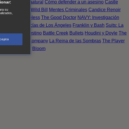
Einstein
Sobrenatural
Cómo defender a un asesino
Castle
ionar:
urno de Noche
Wild Bill
Mentes Criminales
Candice Renoir
ara su
nalizados,
 del crimen
Timeless
The Good Doctor
NAVY: Investigación
A.´s Finest. Policías de Los Ángeles
Franklin y Bash
Suits: La
 More
Último Destino
Battle Creek
Bullets
Houdini y Doyle
The
cepto
 Esperanza
X Company
La Reina de las Sombras
The Player
tasy Island
Álef
Bloom