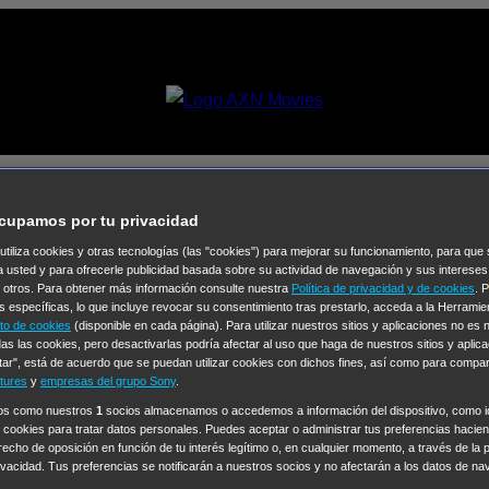
 [Película]
cupamos por tu privacidad
 utiliza cookies y otras tecnologías (las "cookies") para mejorar su funcionamiento, para qu
a usted y para ofrecerle publicidad basada sobre su actividad de navegación y sus intereses
Selecciona un
n otros. Para obtener más información consulte nuestra
Política de privacidad y de cookies
. 
Colección de Videos
s específicas, lo que incluye revocar su consentimiento tras prestarlo, acceda a la Herrami
to de cookies
(disponible en cada página). Para utilizar nuestros sitios y aplicaciones no es
as las cookies, pero desactivarlas podría afectar al uso que haga de nuestros sitios y aplica
vos
Operación: Huracán
House of Cards
Despedida Salvaje
De
tar", está de acuerdo que se puedan utilizar cookies con dichos fines, así como para compar
Cinco en familia
Hudson & Rex
Diez libras y un sueño
Mr Love
tures
y
empresas del grupo Sony
.
y Lola
High Country
Los casos de Susan Ryeland: Moonflower
ros como nuestros
1
socios almacenamos o accedemos a información del dispositivo, como id
 cookies para tratar datos personales. Puedes aceptar o administrar tus preferencias haciend
Sin: Libre de Culpa
Morbius
NCIS: Nueva Orleans
Pandora
En 
erecho de oposición en función de tu interés legítimo o, en cualquier momento, a través de la 
ub
Chicago Fire
Monarch
Circuito cerrado
Alert: Unidad de per
rivacidad. Tus preferencias se notificarán a nuestros socios y no afectarán a los datos de na