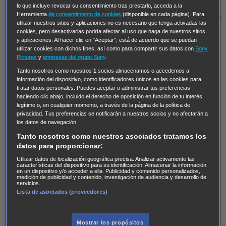
Regreso al futuro III
NUEVE CUERPOS
Los últimos
lo que incluye revocar su consentimiento tras prestarlo, acceda a la
Herramienta
de consentimiento de cookies
(disponible en cada página). Para
caballeros
Tormenta infinita
Sing Street
Cobra Kai
Tom
utilizar nuestros sitios y aplicaciones no es necesario que tenga activadas las
y Lola
High Country
Los casos de Susan Ryeland:
cookies, pero desactivarlas podría afectar al uso que haga de nuestros sitios
y aplicaciones. Al hacer clic en "Aceptar", está de acuerdo que se puedan
Moonflower Murders
Twisted Metal
Mentes Criminales:
utilizar cookies con dichos fines, así como para compartir sus datos con
Sony
Evolution
Terapia de Choque
Ricki
Los Misterios de
Pictures
y
empresas del grupo Sony
.
Hailey Dean
Without Sin: Libre de Culpa
Morbius
Tanto nosotros como nuestros
1
socios almacenamos o accedemos a
información del dispositivo, como identificadores únicos en las cookies para
NCIS: Nueva Orleans
Pandora
En fuera de juego
XIII
tratar datos personales. Puedes aceptar o administrar tus preferencias
haciendo clic abajo, incluido el derecho de oposición en función de tu interés
The Shield: Al margen de la ley Duplicated
Preacher
legítimo o, en cualquier momento, a través de la página de la política de
The Killing Kind
Intersecciones
DOC
Bite Club
privacidad. Tus preferencias se notificarán a nuestros socios y no afectarán a
los datos de navegación.
Chicago Fire
Monarch
Circuito cerrado
Alert: Unidad
Tanto nosotros como nuestros asociados tratamos los
de personas desaparecidas
Mad Dogs
La Sustituta
datos para proporcionar:
Ladrón de guante blanco
Hannibal
Daños y Perjuicios
Utilizar datos de localización geográfica precisa. Analizar activamente las
características del dispositivo para su identificación. Almacenar la información
AXN
Masters of Sex
Three Pines
Accused
Carter
Alice
en un dispositivo y/o acceder a ella. Publicidad y contenido personalizados,
medición de publicidad y contenido, investigación de audiencia y desarrollo de
Nevers
Crossing Lines
Einstein
Sobrenatural
Cómo
servicios.
Lista de asociados (proveedores)
defender a un asesino
Castle
Hospital de Campaña
Magpie Murders
Blindspot
Coyote
For Life: Cadena
Perpetua
Reckoning: Ajuste de Cuentas
Turno de
Mostrar los propósitos