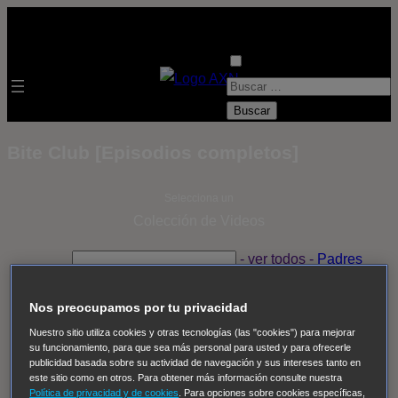
B
u
s
Bite Club [Episodios completos]
c
a
Selecciona un
r
Colección de Videos
:
- ver todos -
Padres
adoptivos
Operación: Huracán
House of Cards
Despedida Salvaje
Despedida Salvaje
Nadie
Sue
Nos preocupamos por tu privacidad
Thomas, el ojo del FBI
Pan Am
Dawson crece
Nuestro sitio utiliza cookies y otras tecnologías (las "cookies") para mejorar
su funcionamiento, para que sea más personal para usted y para ofrecerle
Insomnia
El Guardián
The Blacklist
Cinco en familia
publicidad basada sobre su actividad de navegación y sus intereses tanto en
Hudson & Rex
Diez libras y un sueño
Mr Loverman
este sitio como en otros. Para obtener más información consulte nuestra
Política de privacidad y de cookies
. Para opciones sobre cookies específicas,