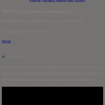
muerte
Fantasy Island
Álef
Bloom
Bite Club [Episodios completos]
Duración: 0:36 sg | Publicado: 1 de junio de 2023
Ya disponible en AXN Now
Inicio
Estrenos exclusivos de las mejores series internacionales y
cine, con la máxima calidad y variedad de géneros. Un canal
de TV definido por la acción, la emoción y el suspense.