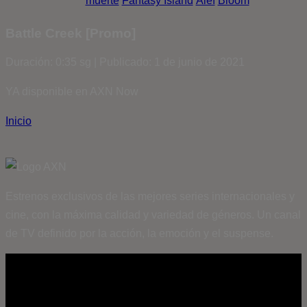
muerte
Fantasy Island
Álef
Bloom
Battle Creek [Promo]
Duración: 0:35 sg | Publicado: 1 de junio de 2021
YA disponible en AXN Now
Inicio
Estrenos exclusivos de las mejores series internacionales y
cine, con la máxima calidad y variedad de géneros. Un canal
de TV definido por la acción, la emoción y el suspense.