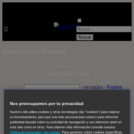
B
u
s
Battle Creek [Promo]
c
a
Selecciona un
r
Colección de Videos
:
- ver todos -
Padres
adoptivos
Operación: Huracán
House of Cards
Despedida Salvaje
Despedida Salvaje
Nadie
Sue
Nos preocupamos por tu privacidad
Thomas, el ojo del FBI
Pan Am
Dawson crece
Nuestro sitio utiliza cookies y otras tecnologías (las "cookies") para mejorar
su funcionamiento, para que sea más personal para usted y para ofrecerle
Insomnia
El Guardián
The Blacklist
Cinco en familia
publicidad basada sobre su actividad de navegación y sus intereses tanto en
Hudson & Rex
Diez libras y un sueño
Mr Loverman
este sitio como en otros. Para obtener más información consulte nuestra
Política de privacidad y de cookies
. Para opciones sobre cookies específicas,