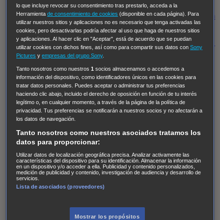
Regreso al futuro III
NUEVE CUERPOS
Los últimos
lo que incluye revocar su consentimiento tras prestarlo, acceda a la
Herramienta
de consentimiento de cookies
(disponible en cada página). Para
caballeros
Tormenta infinita
Sing Street
Cobra Kai
Tom
utilizar nuestros sitios y aplicaciones no es necesario que tenga activadas las
y Lola
High Country
Los casos de Susan Ryeland:
cookies, pero desactivarlas podría afectar al uso que haga de nuestros sitios
y aplicaciones. Al hacer clic en "Aceptar", está de acuerdo que se puedan
Moonflower Murders
Twisted Metal
Mentes Criminales:
utilizar cookies con dichos fines, así como para compartir sus datos con
Sony
Evolution
Terapia de Choque
Ricki
Los Misterios de
Pictures
y
empresas del grupo Sony
.
Hailey Dean
Without Sin: Libre de Culpa
Morbius
Tanto nosotros como nuestros
1
socios almacenamos o accedemos a
información del dispositivo, como identificadores únicos en las cookies para
NCIS: Nueva Orleans
Pandora
En fuera de juego
XIII
tratar datos personales. Puedes aceptar o administrar tus preferencias
haciendo clic abajo, incluido el derecho de oposición en función de tu interés
The Shield: Al margen de la ley Duplicated
Preacher
legítimo o, en cualquier momento, a través de la página de la política de
The Killing Kind
Intersecciones
DOC
Bite Club
privacidad. Tus preferencias se notificarán a nuestros socios y no afectarán a
los datos de navegación.
Chicago Fire
Monarch
Circuito cerrado
Alert: Unidad
Tanto nosotros como nuestros asociados tratamos los
de personas desaparecidas
Mad Dogs
La Sustituta
datos para proporcionar:
Ladrón de guante blanco
Hannibal
Daños y Perjuicios
Utilizar datos de localización geográfica precisa. Analizar activamente las
características del dispositivo para su identificación. Almacenar la información
AXN
Masters of Sex
Three Pines
Accused
Carter
Alice
en un dispositivo y/o acceder a ella. Publicidad y contenido personalizados,
medición de publicidad y contenido, investigación de audiencia y desarrollo de
Nevers
Crossing Lines
Einstein
Sobrenatural
Cómo
servicios.
Lista de asociados (proveedores)
defender a un asesino
Castle
Hospital de Campaña
Magpie Murders
Blindspot
Coyote
For Life: Cadena
Perpetua
Reckoning: Ajuste de Cuentas
Turno de
Mostrar los propósitos