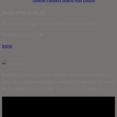
muerte
Fantasy Island
Álef
Bloom
Anon [PELÍCULA]
Duración: 0:35 sg | Publicado: 3 de enero de 2022
Domingo a las 22:00h
Inicio
Estrenos exclusivos de las mejores series internacionales y
cine, con la máxima calidad y variedad de géneros. Un canal
de TV definido por la acción, la emoción y el suspense.