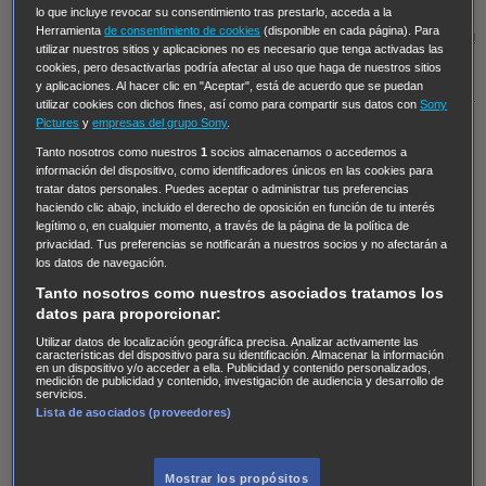
Regreso al futuro III
NUEVE CUERPOS
Los últimos
lo que incluye revocar su consentimiento tras prestarlo, acceda a la
Herramienta
de consentimiento de cookies
(disponible en cada página). Para
caballeros
Tormenta infinita
Sing Street
Cobra Kai
Tom
utilizar nuestros sitios y aplicaciones no es necesario que tenga activadas las
y Lola
High Country
Los casos de Susan Ryeland:
cookies, pero desactivarlas podría afectar al uso que haga de nuestros sitios
y aplicaciones. Al hacer clic en "Aceptar", está de acuerdo que se puedan
Moonflower Murders
Twisted Metal
Mentes Criminales:
utilizar cookies con dichos fines, así como para compartir sus datos con
Sony
Evolution
Terapia de Choque
Ricki
Los Misterios de
Pictures
y
empresas del grupo Sony
.
Hailey Dean
Without Sin: Libre de Culpa
Morbius
Tanto nosotros como nuestros
1
socios almacenamos o accedemos a
información del dispositivo, como identificadores únicos en las cookies para
NCIS: Nueva Orleans
Pandora
En fuera de juego
XIII
tratar datos personales. Puedes aceptar o administrar tus preferencias
haciendo clic abajo, incluido el derecho de oposición en función de tu interés
The Shield: Al margen de la ley Duplicated
Preacher
legítimo o, en cualquier momento, a través de la página de la política de
The Killing Kind
Intersecciones
DOC
Bite Club
privacidad. Tus preferencias se notificarán a nuestros socios y no afectarán a
los datos de navegación.
Chicago Fire
Monarch
Circuito cerrado
Alert: Unidad
Tanto nosotros como nuestros asociados tratamos los
de personas desaparecidas
Mad Dogs
La Sustituta
datos para proporcionar:
Ladrón de guante blanco
Hannibal
Daños y Perjuicios
Utilizar datos de localización geográfica precisa. Analizar activamente las
características del dispositivo para su identificación. Almacenar la información
AXN
Masters of Sex
Three Pines
Accused
Carter
Alice
en un dispositivo y/o acceder a ella. Publicidad y contenido personalizados,
medición de publicidad y contenido, investigación de audiencia y desarrollo de
Nevers
Crossing Lines
Einstein
Sobrenatural
Cómo
servicios.
Lista de asociados (proveedores)
defender a un asesino
Castle
Hospital de Campaña
Magpie Murders
Blindspot
Coyote
For Life: Cadena
Perpetua
Reckoning: Ajuste de Cuentas
Turno de
Mostrar los propósitos