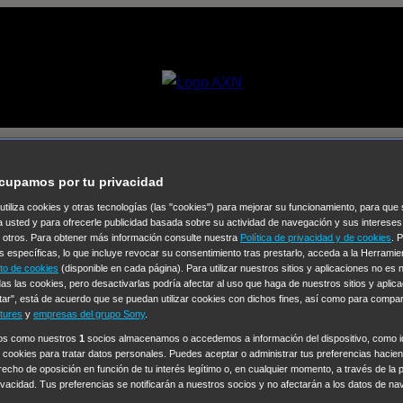
cupamos por tu privacidad
 utiliza cookies y otras tecnologías (las "cookies") para mejorar su funcionamiento, para qu
a usted y para ofrecerle publicidad basada sobre su actividad de navegación y sus intereses
Selecciona un
n otros. Para obtener más información consulte nuestra
Política de privacidad y de cookies
. 
Colección de Videos
s específicas, lo que incluye revocar su consentimiento tras prestarlo, acceda a la Herrami
to de cookies
(disponible en cada página). Para utilizar nuestros sitios y aplicaciones no es
as las cookies, pero desactivarlas podría afectar al uso que haga de nuestros sitios y aplica
vos
Operación: Huracán
House of Cards
Despedida Salvaje
De
tar", está de acuerdo que se puedan utilizar cookies con dichos fines, así como para compar
Cinco en familia
Hudson & Rex
Diez libras y un sueño
Mr Love
tures
y
empresas del grupo Sony
.
y Lola
High Country
Los casos de Susan Ryeland: Moonflower
ros como nuestros
1
socios almacenamos o accedemos a información del dispositivo, como id
 cookies para tratar datos personales. Puedes aceptar o administrar tus preferencias haciend
Sin: Libre de Culpa
Morbius
NCIS: Nueva Orleans
Pandora
En 
erecho de oposición en función de tu interés legítimo o, en cualquier momento, a través de la 
ub
Chicago Fire
Monarch
Circuito cerrado
Alert: Unidad de per
rivacidad. Tus preferencias se notificarán a nuestros socios y no afectarán a los datos de na