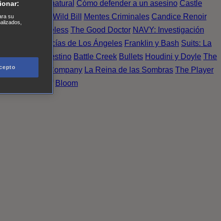
Einstein
Sobrenatural
Cómo defender a un asesino
Castle
ionar:
urno de Noche
Wild Bill
Mentes Criminales
Candice Renoir
ara su
nalizados,
 del crimen
Timeless
The Good Doctor
NAVY: Investigación
A.´s Finest. Policías de Los Ángeles
Franklin y Bash
Suits: La
 More
Último Destino
Battle Creek
Bullets
Houdini y Doyle
The
cepto
 Esperanza
X Company
La Reina de las Sombras
The Player
tasy Island
Álef
Bloom