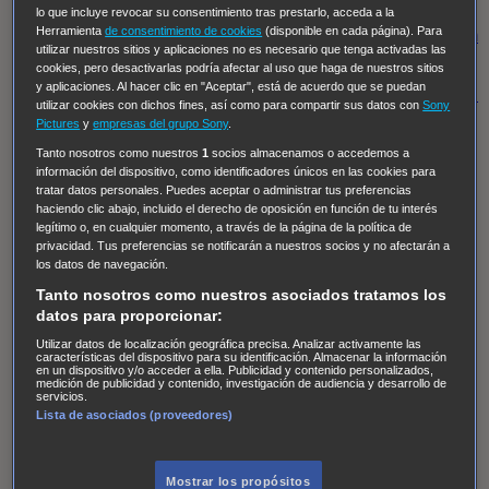
Regreso al futuro III
NUEVE CUERPOS
Los últimos
lo que incluye revocar su consentimiento tras prestarlo, acceda a la
Herramienta
de consentimiento de cookies
(disponible en cada página). Para
caballeros
Tormenta infinita
Sing Street
Cobra Kai
Tom
utilizar nuestros sitios y aplicaciones no es necesario que tenga activadas las
y Lola
High Country
Los casos de Susan Ryeland:
cookies, pero desactivarlas podría afectar al uso que haga de nuestros sitios
y aplicaciones. Al hacer clic en "Aceptar", está de acuerdo que se puedan
Moonflower Murders
Twisted Metal
Mentes Criminales:
utilizar cookies con dichos fines, así como para compartir sus datos con
Sony
Evolution
Terapia de Choque
Ricki
Los Misterios de
Pictures
y
empresas del grupo Sony
.
Hailey Dean
Without Sin: Libre de Culpa
Morbius
Tanto nosotros como nuestros
1
socios almacenamos o accedemos a
información del dispositivo, como identificadores únicos en las cookies para
NCIS: Nueva Orleans
Pandora
En fuera de juego
XIII
tratar datos personales. Puedes aceptar o administrar tus preferencias
haciendo clic abajo, incluido el derecho de oposición en función de tu interés
The Shield: Al margen de la ley Duplicated
Preacher
legítimo o, en cualquier momento, a través de la página de la política de
The Killing Kind
Intersecciones
DOC
Bite Club
privacidad. Tus preferencias se notificarán a nuestros socios y no afectarán a
los datos de navegación.
Chicago Fire
Monarch
Circuito cerrado
Alert: Unidad
Tanto nosotros como nuestros asociados tratamos los
de personas desaparecidas
Mad Dogs
La Sustituta
datos para proporcionar:
Ladrón de guante blanco
Hannibal
Daños y Perjuicios
Utilizar datos de localización geográfica precisa. Analizar activamente las
características del dispositivo para su identificación. Almacenar la información
AXN
Masters of Sex
Three Pines
Accused
Carter
Alice
en un dispositivo y/o acceder a ella. Publicidad y contenido personalizados,
medición de publicidad y contenido, investigación de audiencia y desarrollo de
Nevers
Crossing Lines
Einstein
Sobrenatural
Cómo
servicios.
Lista de asociados (proveedores)
defender a un asesino
Castle
Hospital de Campaña
Magpie Murders
Blindspot
Coyote
For Life: Cadena
Perpetua
Reckoning: Ajuste de Cuentas
Turno de
Mostrar los propósitos