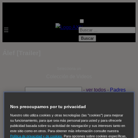
B
u
s
Álef [Trailer]
c
a
Selecciona un
r
Colección de Videos
:
- ver todos -
Padres
adoptivos
Operación: Huracán
House of Cards
Despedida Salvaje
Despedida Salvaje
Nadie
Sue
Nos preocupamos por tu privacidad
Thomas, el ojo del FBI
Pan Am
Dawson crece
Nuestro sitio utiliza cookies y otras tecnologías (las "cookies") para mejorar
su funcionamiento, para que sea más personal para usted y para ofrecerle
Insomnia
El Guardián
The Blacklist
Cinco en familia
publicidad basada sobre su actividad de navegación y sus intereses tanto en
Hudson & Rex
Diez libras y un sueño
Mr Loverman
este sitio como en otros. Para obtener más información consulte nuestra
Política de privacidad y de cookies
. Para opciones sobre cookies específicas,