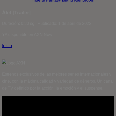
muerte
Fantasy Island
Álef
Bloom
Álef [Trailer]
Duración: 0:30 sg | Publicado: 1 de abril de 2022
YA disponible en AXN Now
Inicio
Estrenos exclusivos de las mejores series internacionales y
cine, con la máxima calidad y variedad de géneros. Un canal
de TV definido por la acción, la emoción y el suspense.