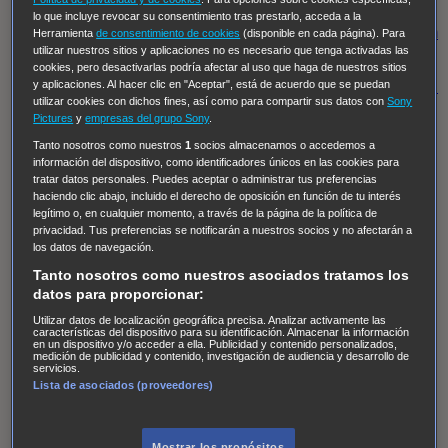
Regreso al futuro III
NUEVE CUERPOS
Los últimos
lo que incluye revocar su consentimiento tras prestarlo, acceda a la
caballeros
Tormenta infinita
Sing Street
Cobra Kai
Tom
Herramienta
de consentimiento de cookies
(disponible en cada página). Para
utilizar nuestros sitios y aplicaciones no es necesario que tenga activadas las
y Lola
High Country
Los casos de Susan Ryeland:
cookies, pero desactivarlas podría afectar al uso que haga de nuestros sitios
Moonflower Murders
Twisted Metal
Mentes Criminales:
y aplicaciones. Al hacer clic en "Aceptar", está de acuerdo que se puedan
utilizar cookies con dichos fines, así como para compartir sus datos con
Sony
Evolution
Terapia de Choque
Ricki
Los Misterios de
Pictures
y
empresas del grupo Sony
.
Hailey Dean
Without Sin: Libre de Culpa
Morbius
Tanto nosotros como nuestros
1
socios almacenamos o accedemos a
información del dispositivo, como identificadores únicos en las cookies para
NCIS: Nueva Orleans
Pandora
En fuera de juego
XIII
tratar datos personales. Puedes aceptar o administrar tus preferencias
The Shield: Al margen de la ley Duplicated
Preacher
haciendo clic abajo, incluido el derecho de oposición en función de tu interés
legítimo o, en cualquier momento, a través de la página de la política de
The Killing Kind
Intersecciones
DOC
Bite Club
privacidad. Tus preferencias se notificarán a nuestros socios y no afectarán a
Chicago Fire
Monarch
Circuito cerrado
Alert: Unidad
los datos de navegación.
de personas desaparecidas
Mad Dogs
La Sustituta
Tanto nosotros como nuestros asociados tratamos los
datos para proporcionar:
Ladrón de guante blanco
Hannibal
Daños y Perjuicios
Utilizar datos de localización geográfica precisa. Analizar activamente las
AXN
Masters of Sex
Three Pines
Accused
Carter
Alice
características del dispositivo para su identificación. Almacenar la información
en un dispositivo y/o acceder a ella. Publicidad y contenido personalizados,
Nevers
Crossing Lines
Einstein
Sobrenatural
Cómo
medición de publicidad y contenido, investigación de audiencia y desarrollo de
servicios.
defender a un asesino
Castle
Hospital de Campaña
Lista de asociados (proveedores)
Magpie Murders
Blindspot
Coyote
For Life: Cadena
Perpetua
Reckoning: Ajuste de Cuentas
Turno de
Mostrar los propósitos