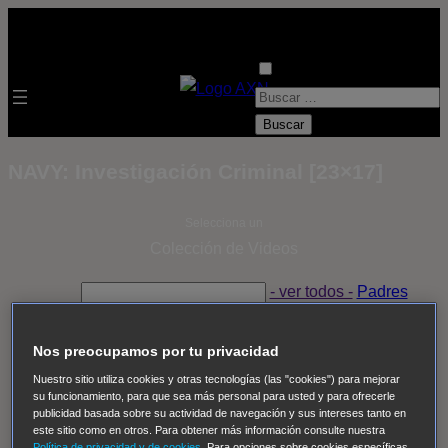
B
u
s
NAVY: Investigación Criminal [23×17]
c
a
Selecciona un
r
Colección de Videos
:
- ver todos -
Padres
adoptivos
Operación: Huracán
House of Cards
Despedida Salvaje
Despedida Salvaje
Nadie
Sue
Nos preocupamos por tu privacidad
Thomas, el ojo del FBI
Pan Am
Dawson crece
Nuestro sitio utiliza cookies y otras tecnologías (las "cookies") para mejorar
su funcionamiento, para que sea más personal para usted y para ofrecerle
Insomnia
El Guardián
The Blacklist
Cinco en familia
publicidad basada sobre su actividad de navegación y sus intereses tanto en
Hudson & Rex
Diez libras y un sueño
Mr Loverman
este sitio como en otros. Para obtener más información consulte nuestra
Política de privacidad y de cookies
. Para opciones sobre cookies específicas,