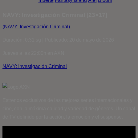
muerte
Fantasy Island
Álef
Bloom
NAVY: Investigación Criminal [23×17]
(NAVY: Investigación Criminal)
Duración: 0:31 sg | Publicado: 20 de mayo de 2026
Jueves a las 22:00h en AXN
NAVY: Investigación Criminal
Estrenos exclusivos de las mejores series internacionales y
cine, con la máxima calidad y variedad de géneros. Un canal
de TV definido por la acción, la emoción y el suspense.