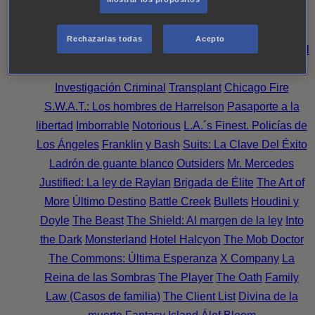
Noche
Wild Bill
Mentes Criminales
Candice Renoir
Absentia
Harrow
Bulletproof
Annika
Lincoln Rhyme:
Rechazarlas todas
Acepto
Cazando al Coleccionista de Huesos
Intuición Criminal
El arte del crimen
Timeless
The Good Doctor
NAVY:
Investigación Criminal
Transplant
Chicago Fire
S.W.A.T.: Los hombres de Harrelson
Pasaporte a la
libertad
Imborrable
Notorious
L.A.´s Finest. Policías de
Los Ángeles
Franklin y Bash
Suits: La Clave Del Éxito
Ladrón de guante blanco
Outsiders
Mr. Mercedes
Justified: La ley de Raylan
Brigada de Élite
The Art of
More
Último Destino
Battle Creek
Bullets
Houdini y
Doyle
The Beast
The Shield: Al margen de la ley
Into
the Dark
Monsterland
Hotel Halcyon
The Mob Doctor
The Commons: Última Esperanza
X Company
La
Reina de las Sombras
The Player
The Oath
Family
Law (Casos de familia)
The Client List
Divina de la