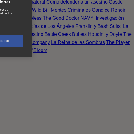
Einstein
Sobrenatural
Cómo defender a un asesino
Castle
ionar:
urno de Noche
Wild Bill
Mentes Criminales
Candice Renoir
ara su
nalizados,
 del crimen
Timeless
The Good Doctor
NAVY: Investigación
A.´s Finest. Policías de Los Ángeles
Franklin y Bash
Suits: La
 More
Último Destino
Battle Creek
Bullets
Houdini y Doyle
The
cepto
 Esperanza
X Company
La Reina de las Sombras
The Player
tasy Island
Álef
Bloom