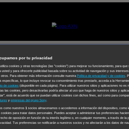
o está bien
cupamos por tu privacidad
 utiliza cookies y otras tecnologías (las "cookies") para mejorar su funcionamiento, para qu
a usted y para ofrecerle publicidad basada sobre su actividad de navegación y sus intereses
Selecciona un
n otros. Para obtener más información consulte nuestra
Política de privacidad y de cookies
. 
Colección de Videos
s específicas, lo que incluye revocar su consentimiento tras prestarlo, acceda a la Herrami
to de cookies
(disponible en cada página). Para utilizar nuestros sitios y aplicaciones no es
as las cookies, pero desactivarlas podría afectar al uso que haga de nuestros sitios y aplica
vos
Operación: Huracán
House of Cards
Despedida Salvaje
De
tar", está de acuerdo que se puedan utilizar cookies con dichos fines, así como para compar
Cinco en familia
Hudson & Rex
Diez libras y un sueño
Mr Love
tures
y
empresas del grupo Sony
.
y Lola
High Country
Los casos de Susan Ryeland: Moonflower
ros como nuestros
1
socios almacenamos o accedemos a información del dispositivo, como id
 cookies para tratar datos personales. Puedes aceptar o administrar tus preferencias haciend
Sin: Libre de Culpa
Morbius
NCIS: Nueva Orleans
Pandora
En 
erecho de oposición en función de tu interés legítimo o, en cualquier momento, a través de la 
ub
Chicago Fire
Monarch
Circuito cerrado
Alert: Unidad de per
rivacidad. Tus preferencias se notificarán a nuestros socios y no afectarán a los datos de na