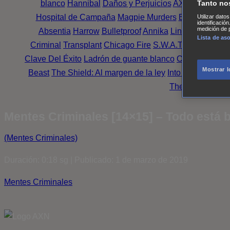
blanco
Hannibal
Daños y Perjuicios
AXN
Masters o
Tanto no
Hospital de Campaña
Magpie Murders
Blindspot
Coy
Utilizar dato
identificació
medición de p
Absentia
Harrow
Bulletproof
Annika
Lincoln Rhyme: 
Lista de as
Criminal
Transplant
Chicago Fire
S.W.A.T.: Los hombr
Clave Del Éxito
Ladrón de guante blanco
Outsiders
Mr. 
Mostrar 
Beast
The Shield: Al margen de la ley
Into the Dark
Mon
The Oath
Family
Mentes Criminales [14×15] – Todo está 
(Mentes Criminales)
Duración: 0:18 sg | Publicado: 1 de marzo de 2019
Mentes Criminales