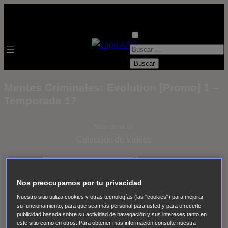
B
u
s
Mentes Criminales: Evolution [Promo] 1 –
c
Temporada 17
a
r
Selecciona un
:
Colección de Videos
- ver todos -
Padres
adoptivos
Operación: Huracán
House of Cards
Nos preocupamos por tu privacidad
Despedida Salvaje
Despedida Salvaje
Nadie
Sue
Nuestro sitio utiliza cookies y otras tecnologías (las "cookies") para mejorar
Thomas, el ojo del FBI
Pan Am
Dawson crece
su funcionamiento, para que sea más personal para usted y para ofrecerle
publicidad basada sobre su actividad de navegación y sus intereses tanto en
Insomnia
El Guardián
The Blacklist
Cinco en familia
este sitio como en otros. Para obtener más información consulte nuestra