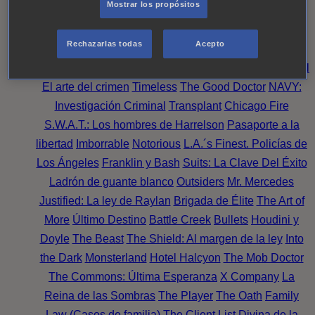
Mostrar los propósitos
Perpetua
Reckoning: Ajuste de Cuentas
Turno de
Noche
Wild Bill
Mentes Criminales
Candice Renoir
Rechazarlas todas
Acepto
Absentia
Harrow
Bulletproof
Annika
Lincoln Rhyme:
Cazando al Coleccionista de Huesos
Intuición Criminal
El arte del crimen
Timeless
The Good Doctor
NAVY:
Investigación Criminal
Transplant
Chicago Fire
S.W.A.T.: Los hombres de Harrelson
Pasaporte a la
libertad
Imborrable
Notorious
L.A.´s Finest. Policías de
Los Ángeles
Franklin y Bash
Suits: La Clave Del Éxito
Ladrón de guante blanco
Outsiders
Mr. Mercedes
Justified: La ley de Raylan
Brigada de Élite
The Art of
More
Último Destino
Battle Creek
Bullets
Houdini y
Doyle
The Beast
The Shield: Al margen de la ley
Into
the Dark
Monsterland
Hotel Halcyon
The Mob Doctor
The Commons: Última Esperanza
X Company
La
Reina de las Sombras
The Player
The Oath
Family
Law (Casos de familia)
The Client List
Divina de la