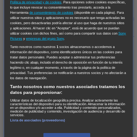
Hudson & Rex
Diez libras y un sueño
Mr Loverman
Política de privacidad y de cookies
. Para opciones sobre cookies específicas,
lo que incluye revocar su consentimiento tras prestarlo, acceda a la
Regreso al futuro III
NUEVE CUERPOS
Los últimos
Herramienta
de consentimiento de cookies
(disponible en cada página). Para
caballeros
Tormenta infinita
Sing Street
Cobra Kai
Tom
utilizar nuestros sitios y aplicaciones no es necesario que tenga activadas las
cookies, pero desactivarlas podría afectar al uso que haga de nuestros sitios
y Lola
High Country
Los casos de Susan Ryeland:
y aplicaciones. Al hacer clic en "Aceptar", está de acuerdo que se puedan
utilizar cookies con dichos fines, así como para compartir sus datos con
Sony
Moonflower Murders
Twisted Metal
Mentes Criminales:
Pictures
y
empresas del grupo Sony
.
Evolution
Terapia de Choque
Ricki
Los Misterios de
Tanto nosotros como nuestros
1
socios almacenamos o accedemos a
Hailey Dean
Without Sin: Libre de Culpa
Morbius
información del dispositivo, como identificadores únicos en las cookies para
tratar datos personales. Puedes aceptar o administrar tus preferencias
NCIS: Nueva Orleans
Pandora
En fuera de juego
XIII
haciendo clic abajo, incluido el derecho de oposición en función de tu interés
The Shield: Al margen de la ley Duplicated
Preacher
legítimo o, en cualquier momento, a través de la página de la política de
privacidad. Tus preferencias se notificarán a nuestros socios y no afectarán a
The Killing Kind
Intersecciones
DOC
Bite Club
los datos de navegación.
Chicago Fire
Monarch
Circuito cerrado
Alert: Unidad
Tanto nosotros como nuestros asociados tratamos los
de personas desaparecidas
Mad Dogs
La Sustituta
datos para proporcionar:
Ladrón de guante blanco
Hannibal
Daños y Perjuicios
Utilizar datos de localización geográfica precisa. Analizar activamente las
características del dispositivo para su identificación. Almacenar la información
en un dispositivo y/o acceder a ella. Publicidad y contenido personalizados,
AXN
Masters of Sex
Three Pines
Accused
Carter
Alice
medición de publicidad y contenido, investigación de audiencia y desarrollo de
servicios.
Nevers
Crossing Lines
Einstein
Sobrenatural
Cómo
Lista de asociados (proveedores)
defender a un asesino
Castle
Hospital de Campaña
Magpie Murders
Blindspot
Coyote
For Life: Cadena