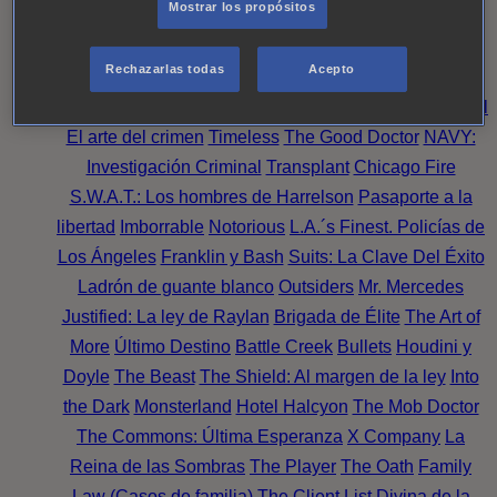
Mostrar los propósitos
Perpetua
Reckoning: Ajuste de Cuentas
Turno de
Noche
Wild Bill
Mentes Criminales
Candice Renoir
Rechazarlas todas
Acepto
Absentia
Harrow
Bulletproof
Annika
Lincoln Rhyme:
Cazando al Coleccionista de Huesos
Intuición Criminal
El arte del crimen
Timeless
The Good Doctor
NAVY:
Investigación Criminal
Transplant
Chicago Fire
S.W.A.T.: Los hombres de Harrelson
Pasaporte a la
libertad
Imborrable
Notorious
L.A.´s Finest. Policías de
Los Ángeles
Franklin y Bash
Suits: La Clave Del Éxito
Ladrón de guante blanco
Outsiders
Mr. Mercedes
Justified: La ley de Raylan
Brigada de Élite
The Art of
More
Último Destino
Battle Creek
Bullets
Houdini y
Doyle
The Beast
The Shield: Al margen de la ley
Into
the Dark
Monsterland
Hotel Halcyon
The Mob Doctor
The Commons: Última Esperanza
X Company
La
Reina de las Sombras
The Player
The Oath
Family
Law (Casos de familia)
The Client List
Divina de la