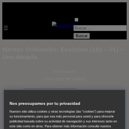
B
u
s
Mentes Criminales: Evolution [18x – 01] –
c
Una década
a
r
Selecciona un
:
Colección de Videos
- ver todos -
Padres
adoptivos
Operación: Huracán
House of Cards
Nos preocupamos por tu privacidad
Despedida Salvaje
Despedida Salvaje
Nadie
Sue
Nuestro sitio utiliza cookies y otras tecnologías (las "cookies") para mejorar
Thomas, el ojo del FBI
Pan Am
Dawson crece
su funcionamiento, para que sea más personal para usted y para ofrecerle
publicidad basada sobre su actividad de navegación y sus intereses tanto en
Insomnia
El Guardián
The Blacklist
Cinco en familia
este sitio como en otros. Para obtener más información consulte nuestra