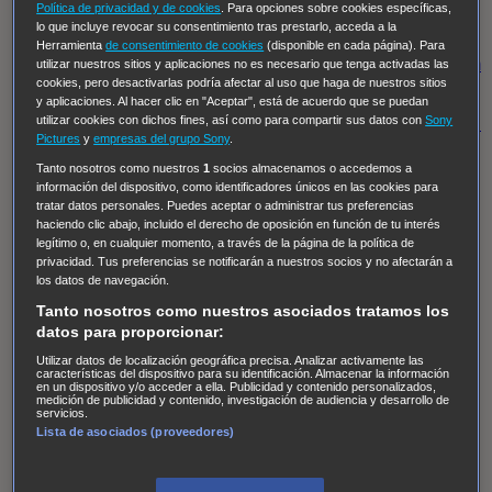
Hudson & Rex
Diez libras y un sueño
Mr Loverman
Política de privacidad y de cookies
. Para opciones sobre cookies específicas,
lo que incluye revocar su consentimiento tras prestarlo, acceda a la
Regreso al futuro III
NUEVE CUERPOS
Los últimos
Herramienta
de consentimiento de cookies
(disponible en cada página). Para
caballeros
Tormenta infinita
Sing Street
Cobra Kai
Tom
utilizar nuestros sitios y aplicaciones no es necesario que tenga activadas las
cookies, pero desactivarlas podría afectar al uso que haga de nuestros sitios
y Lola
High Country
Los casos de Susan Ryeland:
y aplicaciones. Al hacer clic en "Aceptar", está de acuerdo que se puedan
utilizar cookies con dichos fines, así como para compartir sus datos con
Sony
Moonflower Murders
Twisted Metal
Mentes Criminales:
Pictures
y
empresas del grupo Sony
.
Evolution
Terapia de Choque
Ricki
Los Misterios de
Tanto nosotros como nuestros
1
socios almacenamos o accedemos a
Hailey Dean
Without Sin: Libre de Culpa
Morbius
información del dispositivo, como identificadores únicos en las cookies para
tratar datos personales. Puedes aceptar o administrar tus preferencias
NCIS: Nueva Orleans
Pandora
En fuera de juego
XIII
haciendo clic abajo, incluido el derecho de oposición en función de tu interés
The Shield: Al margen de la ley Duplicated
Preacher
legítimo o, en cualquier momento, a través de la página de la política de
privacidad. Tus preferencias se notificarán a nuestros socios y no afectarán a
The Killing Kind
Intersecciones
DOC
Bite Club
los datos de navegación.
Chicago Fire
Monarch
Circuito cerrado
Alert: Unidad
Tanto nosotros como nuestros asociados tratamos los
de personas desaparecidas
Mad Dogs
La Sustituta
datos para proporcionar:
Ladrón de guante blanco
Hannibal
Daños y Perjuicios
Utilizar datos de localización geográfica precisa. Analizar activamente las
características del dispositivo para su identificación. Almacenar la información
en un dispositivo y/o acceder a ella. Publicidad y contenido personalizados,
AXN
Masters of Sex
Three Pines
Accused
Carter
Alice
medición de publicidad y contenido, investigación de audiencia y desarrollo de
servicios.
Nevers
Crossing Lines
Einstein
Sobrenatural
Cómo
Lista de asociados (proveedores)
defender a un asesino
Castle
Hospital de Campaña
Magpie Murders
Blindspot
Coyote
For Life: Cadena