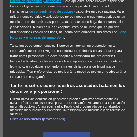
Hudson & Rex
Diez libras y un sueño
Mr Loverman
Política de privacidad y de cookies
. Para opciones sobre cookies específicas,
lo que incluye revocar su consentimiento tras prestarlo, acceda a la
Regreso al futuro III
NUEVE CUERPOS
Los últimos
Herramienta
de consentimiento de cookies
(disponible en cada página). Para
utilizar nuestros sitios y aplicaciones no es necesario que tenga activadas las
caballeros
Tormenta infinita
Sing Street
Cobra Kai
Tom
cookies, pero desactivarlas podría afectar al uso que haga de nuestros sitios
y Lola
High Country
Los casos de Susan Ryeland:
y aplicaciones. Al hacer clic en "Aceptar", está de acuerdo que se puedan
utilizar cookies con dichos fines, así como para compartir sus datos con
Sony
Moonflower Murders
Twisted Metal
Mentes Criminales:
Pictures
y
empresas del grupo Sony
.
Evolution
Terapia de Choque
Ricki
Los Misterios de
Tanto nosotros como nuestros
1
socios almacenamos o accedemos a
Hailey Dean
Without Sin: Libre de Culpa
Morbius
información del dispositivo, como identificadores únicos en las cookies para
tratar datos personales. Puedes aceptar o administrar tus preferencias
NCIS: Nueva Orleans
Pandora
En fuera de juego
XIII
haciendo clic abajo, incluido el derecho de oposición en función de tu interés
legítimo o, en cualquier momento, a través de la página de la política de
The Shield: Al margen de la ley Duplicated
Preacher
privacidad. Tus preferencias se notificarán a nuestros socios y no afectarán a
The Killing Kind
Intersecciones
DOC
Bite Club
los datos de navegación.
Chicago Fire
Monarch
Circuito cerrado
Alert: Unidad
Tanto nosotros como nuestros asociados tratamos los
datos para proporcionar:
de personas desaparecidas
Mad Dogs
La Sustituta
Utilizar datos de localización geográfica precisa. Analizar activamente las
Ladrón de guante blanco
Hannibal
Daños y Perjuicios
características del dispositivo para su identificación. Almacenar la información
en un dispositivo y/o acceder a ella. Publicidad y contenido personalizados,
AXN
Masters of Sex
Three Pines
Accused
Carter
Alice
medición de publicidad y contenido, investigación de audiencia y desarrollo de
servicios.
Nevers
Crossing Lines
Einstein
Sobrenatural
Cómo
Lista de asociados (proveedores)
defender a un asesino
Castle
Hospital de Campaña
Magpie Murders
Blindspot
Coyote
For Life: Cadena