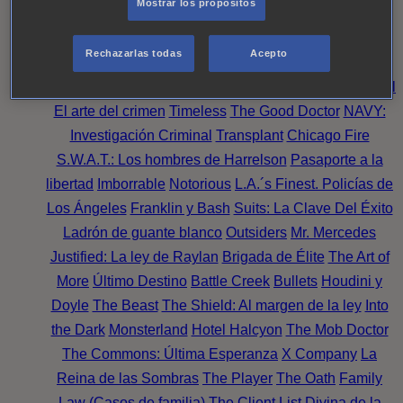
Mostrar los propósitos
Perpetua
Reckoning: Ajuste de Cuentas
Turno de
Noche
Wild Bill
Mentes Criminales
Candice Renoir
Rechazarlas todas
Acepto
Absentia
Harrow
Bulletproof
Annika
Lincoln Rhyme:
Cazando al Coleccionista de Huesos
Intuición Criminal
El arte del crimen
Timeless
The Good Doctor
NAVY:
Investigación Criminal
Transplant
Chicago Fire
S.W.A.T.: Los hombres de Harrelson
Pasaporte a la
libertad
Imborrable
Notorious
L.A.´s Finest. Policías de
Los Ángeles
Franklin y Bash
Suits: La Clave Del Éxito
Ladrón de guante blanco
Outsiders
Mr. Mercedes
Justified: La ley de Raylan
Brigada de Élite
The Art of
More
Último Destino
Battle Creek
Bullets
Houdini y
Doyle
The Beast
The Shield: Al margen de la ley
Into
the Dark
Monsterland
Hotel Halcyon
The Mob Doctor
The Commons: Última Esperanza
X Company
La
Reina de las Sombras
The Player
The Oath
Family
Law (Casos de familia)
The Client List
Divina de la