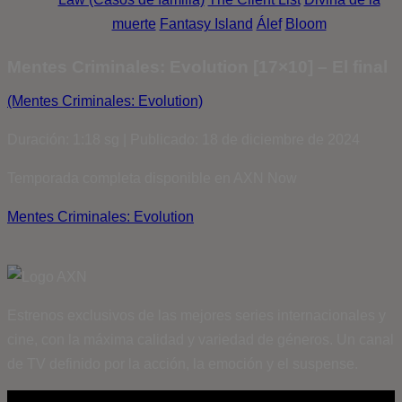
muerte
Fantasy Island
Álef
Bloom
Mentes Criminales: Evolution [17×10] – El final
(Mentes Criminales: Evolution)
Duración: 1:18 sg | Publicado: 18 de diciembre de 2024
Temporada completa disponible en AXN Now
Mentes Criminales: Evolution
Estrenos exclusivos de las mejores series internacionales y
cine, con la máxima calidad y variedad de géneros. Un canal
de TV definido por la acción, la emoción y el suspense.