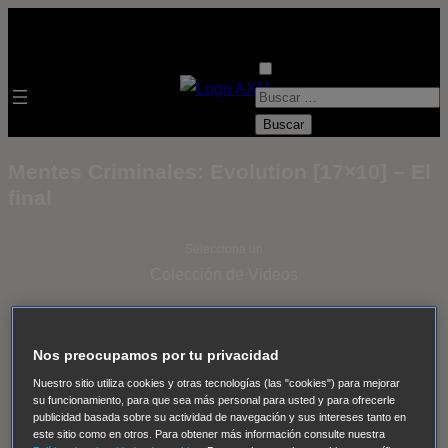
B
u
s
Mentes Criminales: Evolution [17×10] – El
c
final
a
r
Selecciona un
:
Colección de Videos
- ver todos -
Padres
adoptivos
Operación: Huracán
House of Cards
Nos preocupamos por tu privacidad
Despedida Salvaje
Despedida Salvaje
Nadie
Sue
Nuestro sitio utiliza cookies y otras tecnologías (las "cookies") para mejorar
Thomas, el ojo del FBI
Pan Am
Dawson crece
su funcionamiento, para que sea más personal para usted y para ofrecerle
publicidad basada sobre su actividad de navegación y sus intereses tanto en
Insomnia
El Guardián
The Blacklist
Cinco en familia
este sitio como en otros. Para obtener más información consulte nuestra