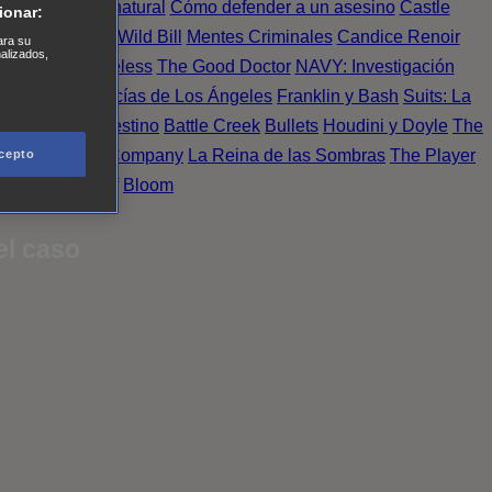
Einstein
Sobrenatural
Cómo defender a un asesino
Castle
ionar:
urno de Noche
Wild Bill
Mentes Criminales
Candice Renoir
ara su
nalizados,
 del crimen
Timeless
The Good Doctor
NAVY: Investigación
A.´s Finest. Policías de Los Ángeles
Franklin y Bash
Suits: La
 More
Último Destino
Battle Creek
Bullets
Houdini y Doyle
The
 Esperanza
X Company
La Reina de las Sombras
The Player
cepto
tasy Island
Álef
Bloom
el caso