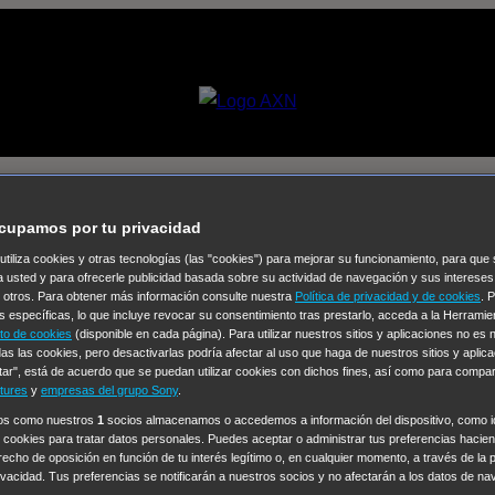
nflower Murders [02×01] – El lib
cupamos por tu privacidad
 utiliza cookies y otras tecnologías (las "cookies") para mejorar su funcionamiento, para qu
Selecciona un
a usted y para ofrecerle publicidad basada sobre su actividad de navegación y sus intereses
n otros. Para obtener más información consulte nuestra
Política de privacidad y de cookies
. 
Colección de Videos
s específicas, lo que incluye revocar su consentimiento tras prestarlo, acceda a la Herrami
to de cookies
(disponible en cada página). Para utilizar nuestros sitios y aplicaciones no es
vos
Operación: Huracán
House of Cards
Despedida Salvaje
De
as las cookies, pero desactivarlas podría afectar al uso que haga de nuestros sitios y aplica
tar", está de acuerdo que se puedan utilizar cookies con dichos fines, así como para compar
Cinco en familia
Hudson & Rex
Diez libras y un sueño
Mr Love
tures
y
empresas del grupo Sony
.
y Lola
High Country
Los casos de Susan Ryeland: Moonflower
ros como nuestros
1
socios almacenamos o accedemos a información del dispositivo, como id
 cookies para tratar datos personales. Puedes aceptar o administrar tus preferencias haciend
Sin: Libre de Culpa
Morbius
NCIS: Nueva Orleans
Pandora
En 
erecho de oposición en función de tu interés legítimo o, en cualquier momento, a través de la 
ub
Chicago Fire
Monarch
Circuito cerrado
Alert: Unidad de per
rivacidad. Tus preferencias se notificarán a nuestros socios y no afectarán a los datos de na