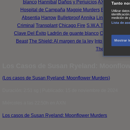
blanco
Hannibal
Daños y Perjuicios
AXN
Masters o
Tanto no
Hospital de Campaña
Magpie Murders
Blindspot
Coy
Utilizar dato
identificació
Absentia
Harrow
Bulletproof
Annika
Lincoln Rhyme: 
medición de p
Lista de as
Criminal
Transplant
Chicago Fire
S.W.A.T.: Los hombr
Clave Del Éxito
Ladrón de guante blanco
Outsiders
Mr. 
Beast
The Shield: Al margen de la ley
Into the Dark
Mon
Mostrar 
The Oath
Family
Los Casos de Susan Ryeland: Moonflower
(Los casos de Susan Ryeland: Moonflower Murders)
Duración: 2:51 sg | Publicado: 15 de noviembre de 2024
Miércoles a las 22:50h en AXN
Los casos de Susan Ryeland: Moonflower Murders