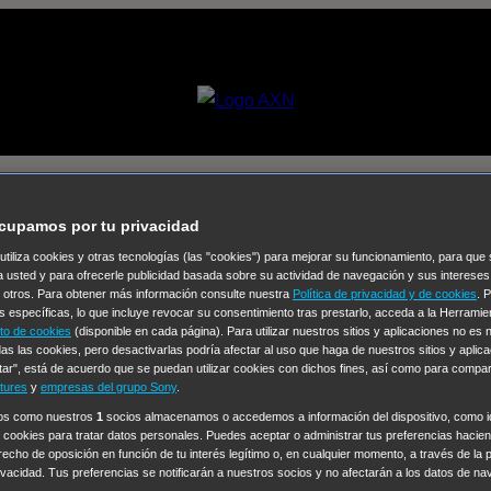
04]
cupamos por tu privacidad
 utiliza cookies y otras tecnologías (las "cookies") para mejorar su funcionamiento, para qu
Selecciona un
a usted y para ofrecerle publicidad basada sobre su actividad de navegación y sus intereses
n otros. Para obtener más información consulte nuestra
Política de privacidad y de cookies
. 
Colección de Videos
s específicas, lo que incluye revocar su consentimiento tras prestarlo, acceda a la Herrami
to de cookies
(disponible en cada página). Para utilizar nuestros sitios y aplicaciones no es
vos
Operación: Huracán
House of Cards
Despedida Salvaje
De
as las cookies, pero desactivarlas podría afectar al uso que haga de nuestros sitios y aplica
tar", está de acuerdo que se puedan utilizar cookies con dichos fines, así como para compar
Cinco en familia
Hudson & Rex
Diez libras y un sueño
Mr Love
tures
y
empresas del grupo Sony
.
y Lola
High Country
Los casos de Susan Ryeland: Moonflower
ros como nuestros
1
socios almacenamos o accedemos a información del dispositivo, como id
 cookies para tratar datos personales. Puedes aceptar o administrar tus preferencias haciend
Sin: Libre de Culpa
Morbius
NCIS: Nueva Orleans
Pandora
En 
erecho de oposición en función de tu interés legítimo o, en cualquier momento, a través de la 
ub
Chicago Fire
Monarch
Circuito cerrado
Alert: Unidad de per
rivacidad. Tus preferencias se notificarán a nuestros socios y no afectarán a los datos de na