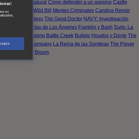
Einstein
Sobrenatural
Cómo defender a un asesino
Castle
ionar:
urno de Noche
Wild Bill
Mentes Criminales
Candice Renoir
ara su
nalizados,
 del crimen
Timeless
The Good Doctor
NAVY: Investigación
A.´s Finest. Policías de Los Ángeles
Franklin y Bash
Suits: La
 More
Último Destino
Battle Creek
Bullets
Houdini y Doyle
The
 Esperanza
X Company
La Reina de las Sombras
The Player
cepto
tasy Island
Álef
Bloom