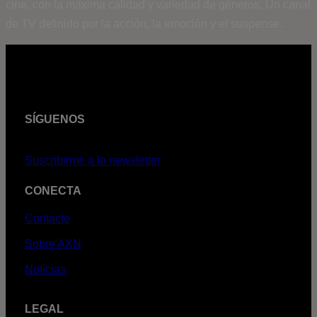
cine, con la máxima calidad y variedad de géneros. Un canal
de TV definido por la acción, la emoción y el suspense.
SÍGUENOS
Suscribirme a la newsletter
CONECTA
Contacto
Sobre AXN
Noticias
LEGAL