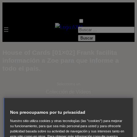
B
u
s
House of Cards [01×02] Frank facilita
c
información a Zoe para que informe a
a
todo el país.
r
:
Selecciona un
Colección de Videos
- ver todos -
Padres
Nos preocupamos por tu privacidad
adoptivos
Operación: Huracán
House of Cards
Nuestro sitio utiliza cookies y otras tecnologías (las "cookies") para mejorar
Despedida Salvaje
Despedida Salvaje
Nadie
Sue
su funcionamiento, para que sea más personal para usted y para ofrecerle
Thomas, el ojo del FBI
Pan Am
Dawson crece
publicidad basada sobre su actividad de navegación y sus intereses tanto en
este sitio como en otros. Para obtener más información consulte nuestra