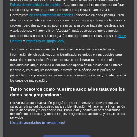
Insomnia
El Guardián
The Blacklist
Cinco en familia
Política de privacidad y de cookies
. Para opciones sobre cookies específicas,
Hudson & Rex
Diez libras y un sueño
Mr Loverman
lo que incluye revocar su consentimiento tras prestarlo, acceda a la
Herramienta
de consentimiento de cookies
(disponible en cada página). Para
Regreso al futuro III
NUEVE CUERPOS
Los últimos
utilizar nuestros sitios y aplicaciones no es necesario que tenga activadas las
caballeros
Tormenta infinita
Sing Street
Cobra Kai
Tom
cookies, pero desactivarlas podría afectar al uso que haga de nuestros sitios
y aplicaciones. Al hacer clic en "Aceptar", está de acuerdo que se puedan
y Lola
High Country
Los casos de Susan Ryeland:
utilizar cookies con dichos fines, así como para compartir sus datos con
Sony
Pictures
y
empresas del grupo Sony
.
Moonflower Murders
Twisted Metal
Mentes Criminales:
Tanto nosotros como nuestros
1
socios almacenamos o accedemos a
Evolution
Terapia de Choque
Ricki
Los Misterios de
información del dispositivo, como identificadores únicos en las cookies para
Hailey Dean
Without Sin: Libre de Culpa
Morbius
tratar datos personales. Puedes aceptar o administrar tus preferencias
haciendo clic abajo, incluido el derecho de oposición en función de tu interés
NCIS: Nueva Orleans
Pandora
En fuera de juego
XIII
legítimo o, en cualquier momento, a través de la página de la política de
The Shield: Al margen de la ley Duplicated
Preacher
privacidad. Tus preferencias se notificarán a nuestros socios y no afectarán a
los datos de navegación.
The Killing Kind
Intersecciones
DOC
Bite Club
Tanto nosotros como nuestros asociados tratamos los
Chicago Fire
Monarch
Circuito cerrado
Alert: Unidad
datos para proporcionar:
de personas desaparecidas
Mad Dogs
La Sustituta
Utilizar datos de localización geográfica precisa. Analizar activamente las
características del dispositivo para su identificación. Almacenar la información
Ladrón de guante blanco
Hannibal
Daños y Perjuicios
en un dispositivo y/o acceder a ella. Publicidad y contenido personalizados,
medición de publicidad y contenido, investigación de audiencia y desarrollo de
AXN
Masters of Sex
Three Pines
Accused
Carter
Alice
servicios.
Lista de asociados (proveedores)
Nevers
Crossing Lines
Einstein
Sobrenatural
Cómo
defender a un asesino
Castle
Hospital de Campaña