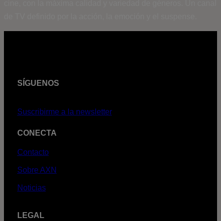
cine, con la máxima calidad y variedad de géneros. Un canal
de TV definido por la acción, la emoción y el suspense.
SÍGUENOS
Suscribirme a la newsletter
CONECTA
Contacto
Sobre AXN
Noticias
LEGAL