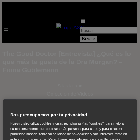
B
u
s
The Good Doctor [Entrevista] ¿Qué es lo
c
que más te gusta de la Dra Morgan? –
a
Fiona Gublemann
r
:
Selecciona un
Colección de Videos
- ver todos -
Padres
Nos preocupamos por tu privacidad
adoptivos
Operación: Huracán
House of Cards
Nuestro sitio utiliza cookies y otras tecnologías (las "cookies") para mejorar
Despedida Salvaje
Despedida Salvaje
Nadie
Sue
su funcionamiento, para que sea más personal para usted y para ofrecerle
Thomas, el ojo del FBI
Pan Am
Dawson crece
publicidad basada sobre su actividad de navegación y sus intereses tanto en
este sitio como en otros. Para obtener más información consulte nuestra