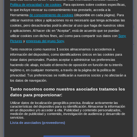
Insomnia
El Guardián
The Blacklist
Cinco en familia
Política de privacidad y de cookies
. Para opciones sobre cookies específicas,
Hudson & Rex
Diez libras y un sueño
Mr Loverman
lo que incluye revocar su consentimiento tras prestarlo, acceda a la
Herramienta
de consentimiento de cookies
(disponible en cada página). Para
Regreso al futuro III
NUEVE CUERPOS
Los últimos
utilizar nuestros sitios y aplicaciones no es necesario que tenga activadas las
caballeros
Tormenta infinita
Sing Street
Cobra Kai
Tom
cookies, pero desactivarlas podría afectar al uso que haga de nuestros sitios
y aplicaciones. Al hacer clic en "Aceptar", está de acuerdo que se puedan
y Lola
High Country
Los casos de Susan Ryeland:
utilizar cookies con dichos fines, así como para compartir sus datos con
Sony
Pictures
y
empresas del grupo Sony
.
Moonflower Murders
Twisted Metal
Mentes Criminales:
Tanto nosotros como nuestros
1
socios almacenamos o accedemos a
Evolution
Terapia de Choque
Ricki
Los Misterios de
información del dispositivo, como identificadores únicos en las cookies para
Hailey Dean
Without Sin: Libre de Culpa
Morbius
tratar datos personales. Puedes aceptar o administrar tus preferencias
haciendo clic abajo, incluido el derecho de oposición en función de tu interés
NCIS: Nueva Orleans
Pandora
En fuera de juego
XIII
legítimo o, en cualquier momento, a través de la página de la política de
The Shield: Al margen de la ley Duplicated
Preacher
privacidad. Tus preferencias se notificarán a nuestros socios y no afectarán a
los datos de navegación.
The Killing Kind
Intersecciones
DOC
Bite Club
Tanto nosotros como nuestros asociados tratamos los
Chicago Fire
Monarch
Circuito cerrado
Alert: Unidad
datos para proporcionar:
de personas desaparecidas
Mad Dogs
La Sustituta
Utilizar datos de localización geográfica precisa. Analizar activamente las
características del dispositivo para su identificación. Almacenar la información
Ladrón de guante blanco
Hannibal
Daños y Perjuicios
en un dispositivo y/o acceder a ella. Publicidad y contenido personalizados,
medición de publicidad y contenido, investigación de audiencia y desarrollo de
AXN
Masters of Sex
Three Pines
Accused
Carter
Alice
servicios.
Lista de asociados (proveedores)
Nevers
Crossing Lines
Einstein
Sobrenatural
Cómo
defender a un asesino
Castle
Hospital de Campaña