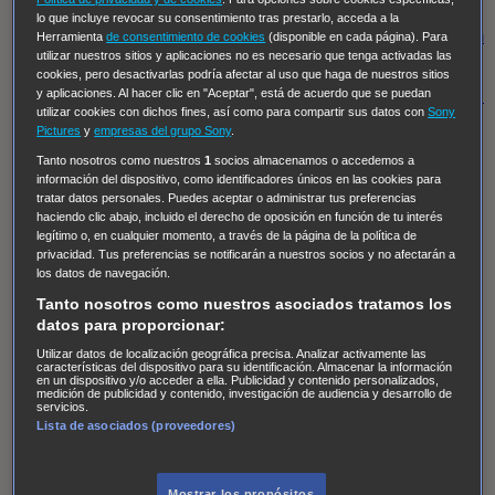
Regreso al futuro III
NUEVE CUERPOS
Los últimos
lo que incluye revocar su consentimiento tras prestarlo, acceda a la
caballeros
Tormenta infinita
Sing Street
Cobra Kai
Tom
Herramienta
de consentimiento de cookies
(disponible en cada página). Para
utilizar nuestros sitios y aplicaciones no es necesario que tenga activadas las
y Lola
High Country
Los casos de Susan Ryeland:
cookies, pero desactivarlas podría afectar al uso que haga de nuestros sitios
Moonflower Murders
Twisted Metal
Mentes Criminales:
y aplicaciones. Al hacer clic en "Aceptar", está de acuerdo que se puedan
utilizar cookies con dichos fines, así como para compartir sus datos con
Sony
Evolution
Terapia de Choque
Ricki
Los Misterios de
Pictures
y
empresas del grupo Sony
.
Hailey Dean
Without Sin: Libre de Culpa
Morbius
Tanto nosotros como nuestros
1
socios almacenamos o accedemos a
información del dispositivo, como identificadores únicos en las cookies para
NCIS: Nueva Orleans
Pandora
En fuera de juego
XIII
tratar datos personales. Puedes aceptar o administrar tus preferencias
The Shield: Al margen de la ley Duplicated
Preacher
haciendo clic abajo, incluido el derecho de oposición en función de tu interés
legítimo o, en cualquier momento, a través de la página de la política de
The Killing Kind
Intersecciones
DOC
Bite Club
privacidad. Tus preferencias se notificarán a nuestros socios y no afectarán a
Chicago Fire
Monarch
Circuito cerrado
Alert: Unidad
los datos de navegación.
de personas desaparecidas
Mad Dogs
La Sustituta
Tanto nosotros como nuestros asociados tratamos los
datos para proporcionar:
Ladrón de guante blanco
Hannibal
Daños y Perjuicios
Utilizar datos de localización geográfica precisa. Analizar activamente las
AXN
Masters of Sex
Three Pines
Accused
Carter
Alice
características del dispositivo para su identificación. Almacenar la información
en un dispositivo y/o acceder a ella. Publicidad y contenido personalizados,
Nevers
Crossing Lines
Einstein
Sobrenatural
Cómo
medición de publicidad y contenido, investigación de audiencia y desarrollo de
servicios.
defender a un asesino
Castle
Hospital de Campaña
Lista de asociados (proveedores)
Magpie Murders
Blindspot
Coyote
For Life: Cadena
Perpetua
Reckoning: Ajuste de Cuentas
Turno de
Mostrar los propósitos