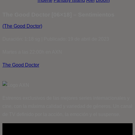
muerte
Fantasy Island
Álef
Bloom
The Good Doctor [06×18] – Sentimientos
(The Good Doctor)
Duración: 1:18 sg | Publicado: 19 de abril de 2023
Martes a las 22:00h en AXN
The Good Doctor
Estrenos exclusivos de las mejores series internacionales y
cine, con la máxima calidad y variedad de géneros. Un canal
de TV definido por la acción, la emoción y el suspense.