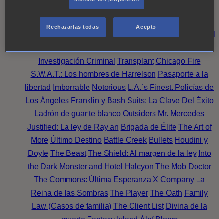
Noche
Wild Bill
Mentes Criminales
Candice Renoir
Absentia
Harrow
Bulletproof
Annika
Lincoln Rhyme:
Rechazarlas todas
Acepto
Cazando al Coleccionista de Huesos
Intuición Criminal
El arte del crimen
Timeless
The Good Doctor
NAVY:
Investigación Criminal
Transplant
Chicago Fire
S.W.A.T.: Los hombres de Harrelson
Pasaporte a la
libertad
Imborrable
Notorious
L.A.´s Finest. Policías de
Los Ángeles
Franklin y Bash
Suits: La Clave Del Éxito
Ladrón de guante blanco
Outsiders
Mr. Mercedes
Justified: La ley de Raylan
Brigada de Élite
The Art of
More
Último Destino
Battle Creek
Bullets
Houdini y
Doyle
The Beast
The Shield: Al margen de la ley
Into
the Dark
Monsterland
Hotel Halcyon
The Mob Doctor
The Commons: Última Esperanza
X Company
La
Reina de las Sombras
The Player
The Oath
Family
Law (Casos de familia)
The Client List
Divina de la