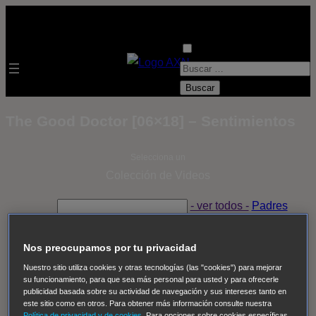
B
u
s
The Good Doctor [06×18] – Sentimientos
c
a
Selecciona un
r
Colección de Videos
:
- ver todos -
Padres
adoptivos
Operación: Huracán
House of Cards
Despedida Salvaje
Despedida Salvaje
Nadie
Sue
Nos preocupamos por tu privacidad
Thomas, el ojo del FBI
Pan Am
Dawson crece
Nuestro sitio utiliza cookies y otras tecnologías (las "cookies") para mejorar
su funcionamiento, para que sea más personal para usted y para ofrecerle
Insomnia
El Guardián
The Blacklist
Cinco en familia
publicidad basada sobre su actividad de navegación y sus intereses tanto en
Hudson & Rex
Diez libras y un sueño
Mr Loverman
este sitio como en otros. Para obtener más información consulte nuestra
Política de privacidad y de cookies
. Para opciones sobre cookies específicas,