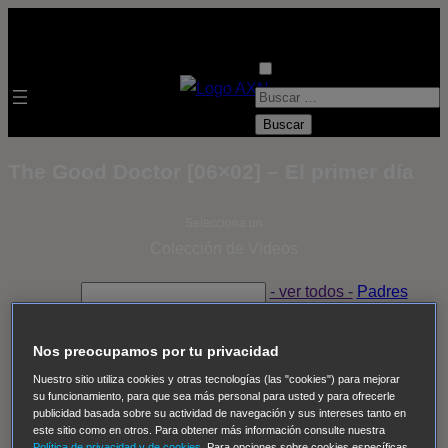
B
u
s
The Good Doctor [06×02] – El primer día
c
a
Selecciona un
r
Colección de Videos
:
- ver todos -
Padres
adoptivos
Operación: Huracán
House of Cards
Despedida Salvaje
Despedida Salvaje
Nadie
Sue
Nos preocupamos por tu privacidad
Thomas, el ojo del FBI
Pan Am
Dawson crece
Nuestro sitio utiliza cookies y otras tecnologías (las "cookies") para mejorar
su funcionamiento, para que sea más personal para usted y para ofrecerle
Insomnia
El Guardián
The Blacklist
Cinco en familia
publicidad basada sobre su actividad de navegación y sus intereses tanto en
Hudson & Rex
Diez libras y un sueño
Mr Loverman
este sitio como en otros. Para obtener más información consulte nuestra
Política de privacidad y de cookies
. Para opciones sobre cookies específicas,