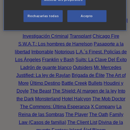
Noche
Wild Bill
Mentes Criminales
Candice Renoir
Absentia
Harrow
Bulletproof
Annika
Lincoln Rhyme:
Rechazarlas todas
Acepto
Cazando al Coleccionista de Huesos
Intuición Criminal
El arte del crimen
Timeless
The Good Doctor
NAVY:
Investigación Criminal
Transplant
Chicago Fire
S.W.A.T.: Los hombres de Harrelson
Pasaporte a la
libertad
Imborrable
Notorious
L.A.´s Finest. Policías de
Los Ángeles
Franklin y Bash
Suits: La Clave Del Éxito
Ladrón de guante blanco
Outsiders
Mr. Mercedes
Justified: La ley de Raylan
Brigada de Élite
The Art of
More
Último Destino
Battle Creek
Bullets
Houdini y
Doyle
The Beast
The Shield: Al margen de la ley
Into
the Dark
Monsterland
Hotel Halcyon
The Mob Doctor
The Commons: Última Esperanza
X Company
La
Reina de las Sombras
The Player
The Oath
Family
Law (Casos de familia)
The Client List
Divina de la