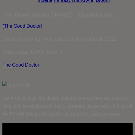
muerte
Fantasy Island
Álef
Bloom
The Good Doctor [06×02] – El primer día
(The Good Doctor)
Duración: 0:57 sg | Publicado: 19 de octubre de 2022
Martes a las 22:50h en AXN
The Good Doctor
Estrenos exclusivos de las mejores series internacionales y
cine, con la máxima calidad y variedad de géneros. Un canal
de TV definido por la acción, la emoción y el suspense.