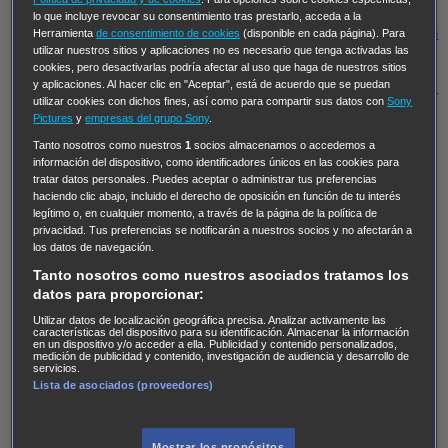
Regreso al futuro III
NUEVE CUERPOS
Los últimos
lo que incluye revocar su consentimiento tras prestarlo, acceda a la
caballeros
Tormenta infinita
Sing Street
Cobra Kai
Tom
Herramienta
de consentimiento de cookies
(disponible en cada página). Para
utilizar nuestros sitios y aplicaciones no es necesario que tenga activadas las
y Lola
High Country
Los casos de Susan Ryeland:
cookies, pero desactivarlas podría afectar al uso que haga de nuestros sitios
Moonflower Murders
Twisted Metal
Mentes Criminales:
y aplicaciones. Al hacer clic en "Aceptar", está de acuerdo que se puedan
utilizar cookies con dichos fines, así como para compartir sus datos con
Sony
Evolution
Terapia de Choque
Ricki
Los Misterios de
Pictures
y
empresas del grupo Sony
.
Hailey Dean
Without Sin: Libre de Culpa
Morbius
Tanto nosotros como nuestros
1
socios almacenamos o accedemos a
información del dispositivo, como identificadores únicos en las cookies para
NCIS: Nueva Orleans
Pandora
En fuera de juego
XIII
tratar datos personales. Puedes aceptar o administrar tus preferencias
The Shield: Al margen de la ley Duplicated
Preacher
haciendo clic abajo, incluido el derecho de oposición en función de tu interés
legítimo o, en cualquier momento, a través de la página de la política de
The Killing Kind
Intersecciones
DOC
Bite Club
privacidad. Tus preferencias se notificarán a nuestros socios y no afectarán a
Chicago Fire
Monarch
Circuito cerrado
Alert: Unidad
los datos de navegación.
de personas desaparecidas
Mad Dogs
La Sustituta
Tanto nosotros como nuestros asociados tratamos los
datos para proporcionar:
Ladrón de guante blanco
Hannibal
Daños y Perjuicios
Utilizar datos de localización geográfica precisa. Analizar activamente las
AXN
Masters of Sex
Three Pines
Accused
Carter
Alice
características del dispositivo para su identificación. Almacenar la información
en un dispositivo y/o acceder a ella. Publicidad y contenido personalizados,
Nevers
Crossing Lines
Einstein
Sobrenatural
Cómo
medición de publicidad y contenido, investigación de audiencia y desarrollo de
servicios.
defender a un asesino
Castle
Hospital de Campaña
Lista de asociados (proveedores)
Magpie Murders
Blindspot
Coyote
For Life: Cadena
Perpetua
Reckoning: Ajuste de Cuentas
Turno de
Mostrar los propósitos