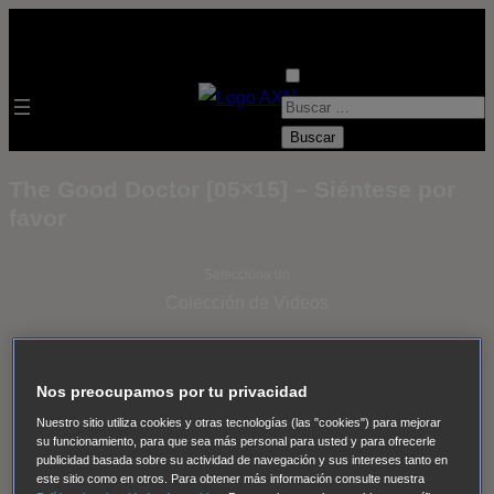
B
u
s
The Good Doctor [05×15] – Siéntese por
c
favor
a
r
Selecciona un
:
Colección de Videos
- ver todos -
Padres
adoptivos
Operación: Huracán
House of Cards
Nos preocupamos por tu privacidad
Despedida Salvaje
Despedida Salvaje
Nadie
Sue
Nuestro sitio utiliza cookies y otras tecnologías (las "cookies") para mejorar
Thomas, el ojo del FBI
Pan Am
Dawson crece
su funcionamiento, para que sea más personal para usted y para ofrecerle
publicidad basada sobre su actividad de navegación y sus intereses tanto en
Insomnia
El Guardián
The Blacklist
Cinco en familia
este sitio como en otros. Para obtener más información consulte nuestra