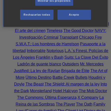
Mostrar los propósitos
Perpetua
Reckoning: Ajuste de Cuentas
Turno de
Noche
Wild Bill
Mentes Criminales
Candice Renoir
Rechazarlas todas
Acepto
Absentia
Harrow
Bulletproof
Annika
Lincoln Rhyme:
Cazando al Coleccionista de Huesos
Intuición Criminal
El arte del crimen
Timeless
The Good Doctor
NAVY:
Investigación Criminal
Transplant
Chicago Fire
S.W.A.T.: Los hombres de Harrelson
Pasaporte a la
libertad
Imborrable
Notorious
L.A.´s Finest. Policías de
Los Ángeles
Franklin y Bash
Suits: La Clave Del Éxito
Ladrón de guante blanco
Outsiders
Mr. Mercedes
Justified: La ley de Raylan
Brigada de Élite
The Art of
More
Último Destino
Battle Creek
Bullets
Houdini y
Doyle
The Beast
The Shield: Al margen de la ley
Into
the Dark
Monsterland
Hotel Halcyon
The Mob Doctor
The Commons: Última Esperanza
X Company
La
Reina de las Sombras
The Player
The Oath
Family
Law (Casos de familia)
The Client List
Divina de la