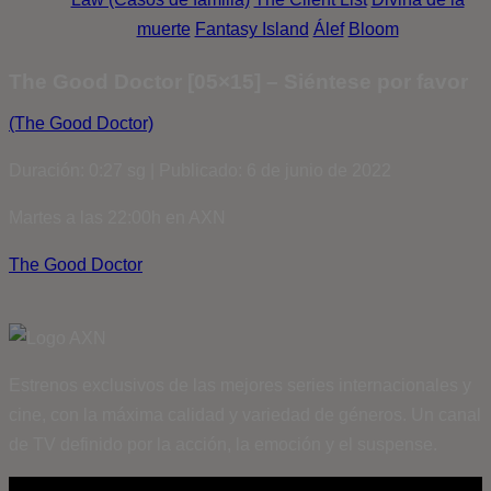
muerte
Fantasy Island
Álef
Bloom
The Good Doctor [05×15] – Siéntese por favor
(The Good Doctor)
Duración: 0:27 sg | Publicado: 6 de junio de 2022
Martes a las 22:00h en AXN
The Good Doctor
Estrenos exclusivos de las mejores series internacionales y
cine, con la máxima calidad y variedad de géneros. Un canal
de TV definido por la acción, la emoción y el suspense.