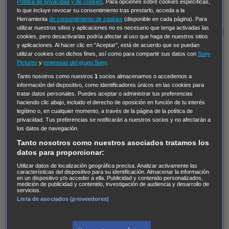
Hudson & Rex
Diez libras y un sueño
Mr Loverman
Política de privacidad y de cookies
. Para opciones sobre cookies específicas,
lo que incluye revocar su consentimiento tras prestarlo, acceda a la
Regreso al futuro III
NUEVE CUERPOS
Los últimos
Herramienta
de consentimiento de cookies
(disponible en cada página). Para
utilizar nuestros sitios y aplicaciones no es necesario que tenga activadas las
caballeros
Tormenta infinita
Sing Street
Cobra Kai
Tom
cookies, pero desactivarlas podría afectar al uso que haga de nuestros sitios
y Lola
High Country
Los casos de Susan Ryeland:
y aplicaciones. Al hacer clic en "Aceptar", está de acuerdo que se puedan
utilizar cookies con dichos fines, así como para compartir sus datos con
Sony
Moonflower Murders
Twisted Metal
Mentes Criminales:
Pictures
y
empresas del grupo Sony
.
Evolution
Terapia de Choque
Ricki
Los Misterios de
Tanto nosotros como nuestros
1
socios almacenamos o accedemos a
Hailey Dean
Without Sin: Libre de Culpa
Morbius
información del dispositivo, como identificadores únicos en las cookies para
tratar datos personales. Puedes aceptar o administrar tus preferencias
NCIS: Nueva Orleans
Pandora
En fuera de juego
XIII
haciendo clic abajo, incluido el derecho de oposición en función de tu interés
legítimo o, en cualquier momento, a través de la página de la política de
The Shield: Al margen de la ley Duplicated
Preacher
privacidad. Tus preferencias se notificarán a nuestros socios y no afectarán a
The Killing Kind
Intersecciones
DOC
Bite Club
los datos de navegación.
Chicago Fire
Monarch
Circuito cerrado
Alert: Unidad
Tanto nosotros como nuestros asociados tratamos los
datos para proporcionar:
de personas desaparecidas
Mad Dogs
La Sustituta
Utilizar datos de localización geográfica precisa. Analizar activamente las
Ladrón de guante blanco
Hannibal
Daños y Perjuicios
características del dispositivo para su identificación. Almacenar la información
en un dispositivo y/o acceder a ella. Publicidad y contenido personalizados,
AXN
Masters of Sex
Three Pines
Accused
Carter
Alice
medición de publicidad y contenido, investigación de audiencia y desarrollo de
servicios.
Nevers
Crossing Lines
Einstein
Sobrenatural
Cómo
Lista de asociados (proveedores)
defender a un asesino
Castle
Hospital de Campaña
Magpie Murders
Blindspot
Coyote
For Life: Cadena