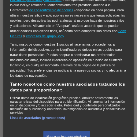
Regreso al futuro III
NUEVE CUERPOS
Los últimos
lo que incluye revocar su consentimiento tras prestarlo, acceda a la
caballeros
Tormenta infinita
Sing Street
Cobra Kai
Tom
Herramienta
de consentimiento de cookies
(disponible en cada página). Para
utilizar nuestros sitios y aplicaciones no es necesario que tenga activadas las
y Lola
High Country
Los casos de Susan Ryeland:
cookies, pero desactivarlas podría afectar al uso que haga de nuestros sitios
Moonflower Murders
Twisted Metal
Mentes Criminales:
y aplicaciones. Al hacer clic en "Aceptar", está de acuerdo que se puedan
utilizar cookies con dichos fines, así como para compartir sus datos con
Sony
Evolution
Terapia de Choque
Ricki
Los Misterios de
Pictures
y
empresas del grupo Sony
.
Hailey Dean
Without Sin: Libre de Culpa
Morbius
Tanto nosotros como nuestros
1
socios almacenamos o accedemos a
información del dispositivo, como identificadores únicos en las cookies para
NCIS: Nueva Orleans
Pandora
En fuera de juego
XIII
tratar datos personales. Puedes aceptar o administrar tus preferencias
The Shield: Al margen de la ley Duplicated
Preacher
haciendo clic abajo, incluido el derecho de oposición en función de tu interés
legítimo o, en cualquier momento, a través de la página de la política de
The Killing Kind
Intersecciones
DOC
Bite Club
privacidad. Tus preferencias se notificarán a nuestros socios y no afectarán a
Chicago Fire
Monarch
Circuito cerrado
Alert: Unidad
los datos de navegación.
de personas desaparecidas
Mad Dogs
La Sustituta
Tanto nosotros como nuestros asociados tratamos los
datos para proporcionar:
Ladrón de guante blanco
Hannibal
Daños y Perjuicios
Utilizar datos de localización geográfica precisa. Analizar activamente las
AXN
Masters of Sex
Three Pines
Accused
Carter
Alice
características del dispositivo para su identificación. Almacenar la información
en un dispositivo y/o acceder a ella. Publicidad y contenido personalizados,
Nevers
Crossing Lines
Einstein
Sobrenatural
Cómo
medición de publicidad y contenido, investigación de audiencia y desarrollo de
servicios.
defender a un asesino
Castle
Hospital de Campaña
Lista de asociados (proveedores)
Magpie Murders
Blindspot
Coyote
For Life: Cadena
Perpetua
Reckoning: Ajuste de Cuentas
Turno de
Mostrar los propósitos