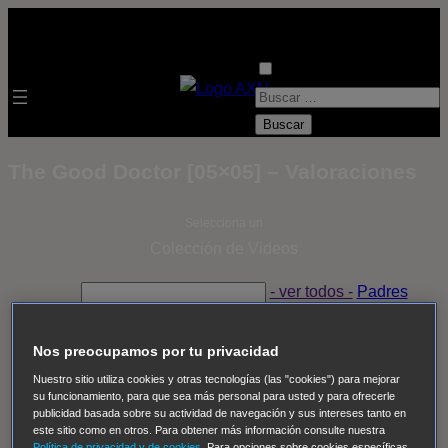
B
u
s
The Good Doctor [05×05] – Valoraciones
c
a
Selecciona un
r
Colección de Videos
:
- ver todos -
Padres
adoptivos
Operación: Huracán
House of Cards
Despedida Salvaje
Despedida Salvaje
Nadie
Sue
Nos preocupamos por tu privacidad
Thomas, el ojo del FBI
Pan Am
Dawson crece
Nuestro sitio utiliza cookies y otras tecnologías (las "cookies") para mejorar
su funcionamiento, para que sea más personal para usted y para ofrecerle
Insomnia
El Guardián
The Blacklist
Cinco en familia
publicidad basada sobre su actividad de navegación y sus intereses tanto en
Hudson & Rex
Diez libras y un sueño
Mr Loverman
este sitio como en otros. Para obtener más información consulte nuestra
Política de privacidad y de cookies
. Para opciones sobre cookies específicas,