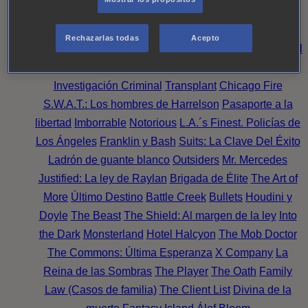
Noche
Wild Bill
Mentes Criminales
Candice Renoir
Absentia
Harrow
Bulletproof
Annika
Lincoln Rhyme:
Rechazarlas todas
Acepto
Cazando al Coleccionista de Huesos
Intuición Criminal
El arte del crimen
Timeless
The Good Doctor
NAVY:
Investigación Criminal
Transplant
Chicago Fire
S.W.A.T.: Los hombres de Harrelson
Pasaporte a la
libertad
Imborrable
Notorious
L.A.´s Finest. Policías de
Los Ángeles
Franklin y Bash
Suits: La Clave Del Éxito
Ladrón de guante blanco
Outsiders
Mr. Mercedes
Justified: La ley de Raylan
Brigada de Élite
The Art of
More
Último Destino
Battle Creek
Bullets
Houdini y
Doyle
The Beast
The Shield: Al margen de la ley
Into
the Dark
Monsterland
Hotel Halcyon
The Mob Doctor
The Commons: Última Esperanza
X Company
La
Reina de las Sombras
The Player
The Oath
Family
Law (Casos de familia)
The Client List
Divina de la