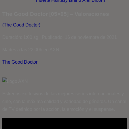
muerte
Fantasy Island
Álef
Bloom
The Good Doctor [05×05] – Valoraciones
(The Good Doctor)
Duración: 1:00 sg | Publicado: 16 de noviembre de 2021
Martes a las 22:00h en AXN
The Good Doctor
Estrenos exclusivos de las mejores series internacionales y
cine, con la máxima calidad y variedad de géneros. Un canal
de TV definido por la acción, la emoción y el suspense.