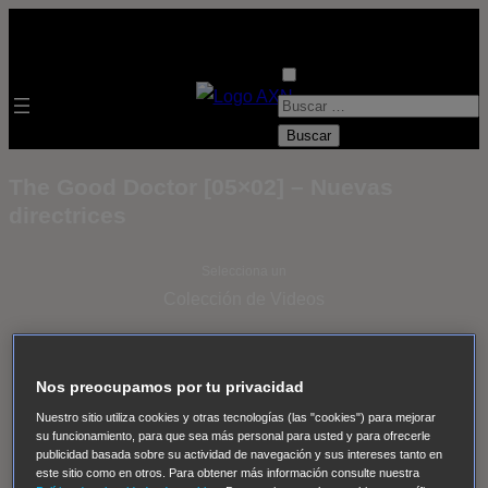
B
u
s
The Good Doctor [05×02] – Nuevas
c
directrices
a
r
Selecciona un
:
Colección de Videos
- ver todos -
Padres
adoptivos
Operación: Huracán
House of Cards
Nos preocupamos por tu privacidad
Despedida Salvaje
Despedida Salvaje
Nadie
Sue
Nuestro sitio utiliza cookies y otras tecnologías (las "cookies") para mejorar
Thomas, el ojo del FBI
Pan Am
Dawson crece
su funcionamiento, para que sea más personal para usted y para ofrecerle
publicidad basada sobre su actividad de navegación y sus intereses tanto en
Insomnia
El Guardián
The Blacklist
Cinco en familia
este sitio como en otros. Para obtener más información consulte nuestra