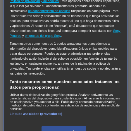
Hudson & Rex
Diez libras y un sueño
Mr Loverman
Política de privacidad y de cookies
. Para opciones sobre cookies específicas,
lo que incluye revocar su consentimiento tras prestarlo, acceda a la
Regreso al futuro III
NUEVE CUERPOS
Los últimos
Herramienta
de consentimiento de cookies
(disponible en cada página). Para
utilizar nuestros sitios y aplicaciones no es necesario que tenga activadas las
caballeros
Tormenta infinita
Sing Street
Cobra Kai
Tom
cookies, pero desactivarlas podría afectar al uso que haga de nuestros sitios
y Lola
High Country
Los casos de Susan Ryeland:
y aplicaciones. Al hacer clic en "Aceptar", está de acuerdo que se puedan
utilizar cookies con dichos fines, así como para compartir sus datos con
Sony
Moonflower Murders
Twisted Metal
Mentes Criminales:
Pictures
y
empresas del grupo Sony
.
Evolution
Terapia de Choque
Ricki
Los Misterios de
Tanto nosotros como nuestros
1
socios almacenamos o accedemos a
Hailey Dean
Without Sin: Libre de Culpa
Morbius
información del dispositivo, como identificadores únicos en las cookies para
tratar datos personales. Puedes aceptar o administrar tus preferencias
NCIS: Nueva Orleans
Pandora
En fuera de juego
XIII
haciendo clic abajo, incluido el derecho de oposición en función de tu interés
legítimo o, en cualquier momento, a través de la página de la política de
The Shield: Al margen de la ley Duplicated
Preacher
privacidad. Tus preferencias se notificarán a nuestros socios y no afectarán a
The Killing Kind
Intersecciones
DOC
Bite Club
los datos de navegación.
Chicago Fire
Monarch
Circuito cerrado
Alert: Unidad
Tanto nosotros como nuestros asociados tratamos los
datos para proporcionar:
de personas desaparecidas
Mad Dogs
La Sustituta
Utilizar datos de localización geográfica precisa. Analizar activamente las
Ladrón de guante blanco
Hannibal
Daños y Perjuicios
características del dispositivo para su identificación. Almacenar la información
en un dispositivo y/o acceder a ella. Publicidad y contenido personalizados,
AXN
Masters of Sex
Three Pines
Accused
Carter
Alice
medición de publicidad y contenido, investigación de audiencia y desarrollo de
servicios.
Nevers
Crossing Lines
Einstein
Sobrenatural
Cómo
Lista de asociados (proveedores)
defender a un asesino
Castle
Hospital de Campaña
Magpie Murders
Blindspot
Coyote
For Life: Cadena