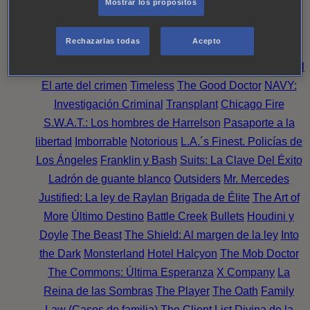
Mostrar los propósitos
Perpetua
Reckoning: Ajuste de Cuentas
Turno de
Noche
Wild Bill
Mentes Criminales
Candice Renoir
Rechazarlas todas
Acepto
Absentia
Harrow
Bulletproof
Annika
Lincoln Rhyme:
Cazando al Coleccionista de Huesos
Intuición Criminal
El arte del crimen
Timeless
The Good Doctor
NAVY:
Investigación Criminal
Transplant
Chicago Fire
S.W.A.T.: Los hombres de Harrelson
Pasaporte a la
libertad
Imborrable
Notorious
L.A.´s Finest. Policías de
Los Ángeles
Franklin y Bash
Suits: La Clave Del Éxito
Ladrón de guante blanco
Outsiders
Mr. Mercedes
Justified: La ley de Raylan
Brigada de Élite
The Art of
More
Último Destino
Battle Creek
Bullets
Houdini y
Doyle
The Beast
The Shield: Al margen de la ley
Into
the Dark
Monsterland
Hotel Halcyon
The Mob Doctor
The Commons: Última Esperanza
X Company
La
Reina de las Sombras
The Player
The Oath
Family
Law (Casos de familia)
The Client List
Divina de la