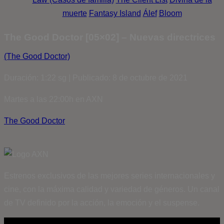
muerte
Fantasy Island
Álef
Bloom
The Good Doctor [05×02] – Nuevas directrices
(The Good Doctor)
Duración: 1:22 sg | Publicado: 8 de octubre de 2021
Martes a las 22:00h en AXN
The Good Doctor
Estrenos exclusivos de las mejores series internacionales y
cine, con la máxima calidad y variedad de géneros. Un canal
de TV definido por la acción, la emoción y el suspense.