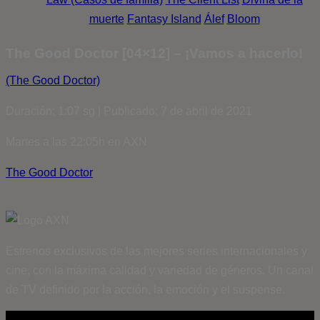
muerte
Fantasy Island
Álef
Bloom
The Good Doctor [04×12] – ¡Vamos a hacerlo!
(The Good Doctor)
Duración: 1:07 sg | Publicado: 7 de abril de 2021
Martes a las 22:05h en AXN
The Good Doctor
Estrenos exclusivos de las mejores series internacionales y
cine, con la máxima calidad y variedad de géneros. Un canal
de TV definido por la acción, la emoción y el suspense.