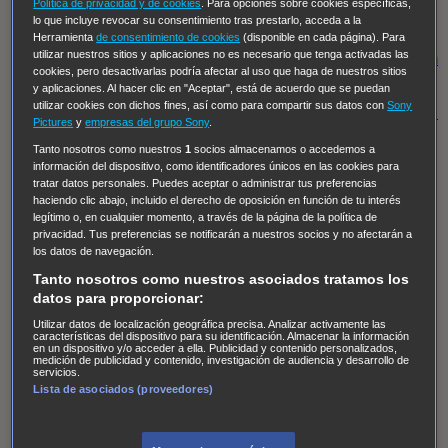
Hudson & Rex
Diez libras y un sueño
Mr Loverman
Política de privacidad y de cookies
. Para opciones sobre cookies específicas,
lo que incluye revocar su consentimiento tras prestarlo, acceda a la
Regreso al futuro III
NUEVE CUERPOS
Los últimos
Herramienta
de consentimiento de cookies
(disponible en cada página). Para
utilizar nuestros sitios y aplicaciones no es necesario que tenga activadas las
caballeros
Tormenta infinita
Sing Street
Cobra Kai
Tom
cookies, pero desactivarlas podría afectar al uso que haga de nuestros sitios
y Lola
High Country
Los casos de Susan Ryeland:
y aplicaciones. Al hacer clic en "Aceptar", está de acuerdo que se puedan
utilizar cookies con dichos fines, así como para compartir sus datos con
Sony
Moonflower Murders
Twisted Metal
Mentes Criminales:
Pictures
y
empresas del grupo Sony
.
Evolution
Terapia de Choque
Ricki
Los Misterios de
Tanto nosotros como nuestros
1
socios almacenamos o accedemos a
Hailey Dean
Without Sin: Libre de Culpa
Morbius
información del dispositivo, como identificadores únicos en las cookies para
tratar datos personales. Puedes aceptar o administrar tus preferencias
NCIS: Nueva Orleans
Pandora
En fuera de juego
XIII
haciendo clic abajo, incluido el derecho de oposición en función de tu interés
legítimo o, en cualquier momento, a través de la página de la política de
The Shield: Al margen de la ley Duplicated
Preacher
privacidad. Tus preferencias se notificarán a nuestros socios y no afectarán a
The Killing Kind
Intersecciones
DOC
Bite Club
los datos de navegación.
Chicago Fire
Monarch
Circuito cerrado
Alert: Unidad
Tanto nosotros como nuestros asociados tratamos los
datos para proporcionar:
de personas desaparecidas
Mad Dogs
La Sustituta
Utilizar datos de localización geográfica precisa. Analizar activamente las
Ladrón de guante blanco
Hannibal
Daños y Perjuicios
características del dispositivo para su identificación. Almacenar la información
en un dispositivo y/o acceder a ella. Publicidad y contenido personalizados,
AXN
Masters of Sex
Three Pines
Accused
Carter
Alice
medición de publicidad y contenido, investigación de audiencia y desarrollo de
servicios.
Nevers
Crossing Lines
Einstein
Sobrenatural
Cómo
Lista de asociados (proveedores)
defender a un asesino
Castle
Hospital de Campaña
Magpie Murders
Blindspot
Coyote
For Life: Cadena