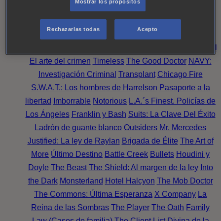
Mostrar los propósitos
Perpetua
Reckoning: Ajuste de Cuentas
Turno de
Noche
Wild Bill
Mentes Criminales
Candice Renoir
Rechazarlas todas
Acepto
Absentia
Harrow
Bulletproof
Annika
Lincoln Rhyme:
Cazando al Coleccionista de Huesos
Intuición Criminal
El arte del crimen
Timeless
The Good Doctor
NAVY:
Investigación Criminal
Transplant
Chicago Fire
S.W.A.T.: Los hombres de Harrelson
Pasaporte a la
libertad
Imborrable
Notorious
L.A.´s Finest. Policías de
Los Ángeles
Franklin y Bash
Suits: La Clave Del Éxito
Ladrón de guante blanco
Outsiders
Mr. Mercedes
Justified: La ley de Raylan
Brigada de Élite
The Art of
More
Último Destino
Battle Creek
Bullets
Houdini y
Doyle
The Beast
The Shield: Al margen de la ley
Into
the Dark
Monsterland
Hotel Halcyon
The Mob Doctor
The Commons: Última Esperanza
X Company
La
Reina de las Sombras
The Player
The Oath
Family
Law (Casos de familia)
The Client List
Divina de la