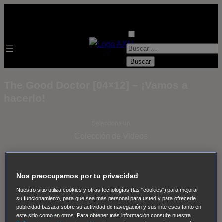
B
u
s
The Good Doctor [04×12] – ¡Vamos a
c
hacerlo!
a
r
Selecciona un
:
Colección de Videos
- ver todos -
Padres
adoptivos
Operación: Huracán
House of Cards
Nos preocupamos por tu privacidad
Despedida Salvaje
Despedida Salvaje
Nadie
Sue
Nuestro sitio utiliza cookies y otras tecnologías (las "cookies") para mejorar
Thomas, el ojo del FBI
Pan Am
Dawson crece
su funcionamiento, para que sea más personal para usted y para ofrecerle
publicidad basada sobre su actividad de navegación y sus intereses tanto en
Insomnia
El Guardián
The Blacklist
Cinco en familia
este sitio como en otros. Para obtener más información consulte nuestra