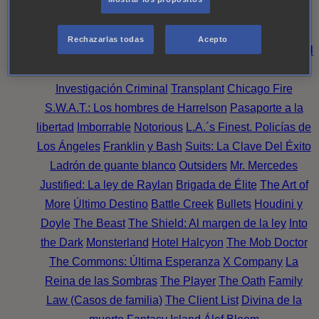
Noche
Wild Bill
Mentes Criminales
Candice Renoir
Absentia
Harrow
Bulletproof
Annika
Lincoln Rhyme:
Rechazarlas todas
Acepto
Cazando al Coleccionista de Huesos
Intuición Criminal
El arte del crimen
Timeless
The Good Doctor
NAVY:
Investigación Criminal
Transplant
Chicago Fire
S.W.A.T.: Los hombres de Harrelson
Pasaporte a la
libertad
Imborrable
Notorious
L.A.´s Finest. Policías de
Los Ángeles
Franklin y Bash
Suits: La Clave Del Éxito
Ladrón de guante blanco
Outsiders
Mr. Mercedes
Justified: La ley de Raylan
Brigada de Élite
The Art of
More
Último Destino
Battle Creek
Bullets
Houdini y
Doyle
The Beast
The Shield: Al margen de la ley
Into
the Dark
Monsterland
Hotel Halcyon
The Mob Doctor
The Commons: Última Esperanza
X Company
La
Reina de las Sombras
The Player
The Oath
Family
Law (Casos de familia)
The Client List
Divina de la