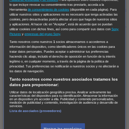
Regreso al futuro III
NUEVE CUERPOS
Los últimos
lo que incluye revocar su consentimiento tras prestarlo, acceda a la
caballeros
Tormenta infinita
Sing Street
Cobra Kai
Tom
Herramienta
de consentimiento de cookies
(disponible en cada página). Para
utilizar nuestros sitios y aplicaciones no es necesario que tenga activadas las
y Lola
High Country
Los casos de Susan Ryeland:
cookies, pero desactivarlas podría afectar al uso que haga de nuestros sitios
Moonflower Murders
Twisted Metal
Mentes Criminales:
y aplicaciones. Al hacer clic en "Aceptar", está de acuerdo que se puedan
utilizar cookies con dichos fines, así como para compartir sus datos con
Sony
Evolution
Terapia de Choque
Ricki
Los Misterios de
Pictures
y
empresas del grupo Sony
.
Hailey Dean
Without Sin: Libre de Culpa
Morbius
Tanto nosotros como nuestros
1
socios almacenamos o accedemos a
información del dispositivo, como identificadores únicos en las cookies para
NCIS: Nueva Orleans
Pandora
En fuera de juego
XIII
tratar datos personales. Puedes aceptar o administrar tus preferencias
The Shield: Al margen de la ley Duplicated
Preacher
haciendo clic abajo, incluido el derecho de oposición en función de tu interés
legítimo o, en cualquier momento, a través de la página de la política de
The Killing Kind
Intersecciones
DOC
Bite Club
privacidad. Tus preferencias se notificarán a nuestros socios y no afectarán a
Chicago Fire
Monarch
Circuito cerrado
Alert: Unidad
los datos de navegación.
de personas desaparecidas
Mad Dogs
La Sustituta
Tanto nosotros como nuestros asociados tratamos los
datos para proporcionar:
Ladrón de guante blanco
Hannibal
Daños y Perjuicios
Utilizar datos de localización geográfica precisa. Analizar activamente las
AXN
Masters of Sex
Three Pines
Accused
Carter
Alice
características del dispositivo para su identificación. Almacenar la información
en un dispositivo y/o acceder a ella. Publicidad y contenido personalizados,
Nevers
Crossing Lines
Einstein
Sobrenatural
Cómo
medición de publicidad y contenido, investigación de audiencia y desarrollo de
servicios.
defender a un asesino
Castle
Hospital de Campaña
Lista de asociados (proveedores)
Magpie Murders
Blindspot
Coyote
For Life: Cadena
Perpetua
Reckoning: Ajuste de Cuentas
Turno de
Mostrar los propósitos