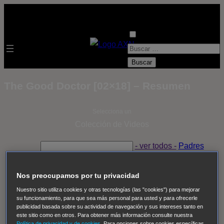
B
u
s
The Good Doctor [02×18] – Resumen
c
a
Selecciona un
r
Colección de Videos
:
- ver todos -
Padres
adoptivos
Operación: Huracán
House of Cards
Despedida Salvaje
Despedida Salvaje
Nadie
Sue
Nos preocupamos por tu privacidad
Thomas, el ojo del FBI
Pan Am
Dawson crece
Nuestro sitio utiliza cookies y otras tecnologías (las "cookies") para mejorar
su funcionamiento, para que sea más personal para usted y para ofrecerle
Insomnia
El Guardián
The Blacklist
Cinco en familia
publicidad basada sobre su actividad de navegación y sus intereses tanto en
Hudson & Rex
Diez libras y un sueño
Mr Loverman
este sitio como en otros. Para obtener más información consulte nuestra
Política de privacidad y de cookies
. Para opciones sobre cookies específicas,