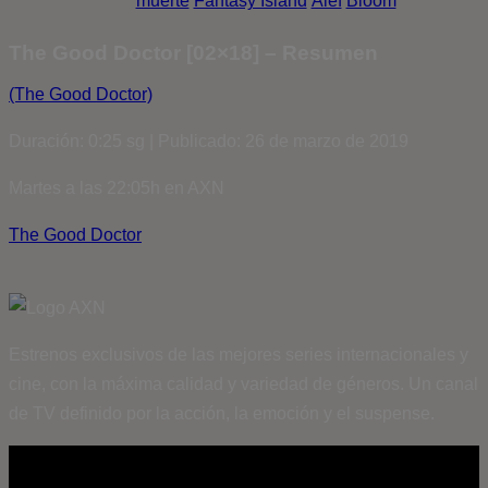
muerte
Fantasy Island
Álef
Bloom
The Good Doctor [02×18] – Resumen
(The Good Doctor)
Duración: 0:25 sg | Publicado: 26 de marzo de 2019
Martes a las 22:05h en AXN
The Good Doctor
Estrenos exclusivos de las mejores series internacionales y
cine, con la máxima calidad y variedad de géneros. Un canal
de TV definido por la acción, la emoción y el suspense.