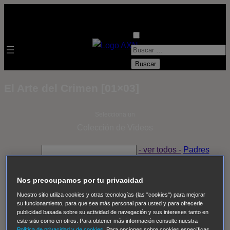
B
u
s
El Arte del Crimen [01×03]
c
a
Selecciona un
r
Colección de Videos
:
- ver todos -
Padres
adoptivos
Operación: Huracán
House of Cards
Despedida Salvaje
Despedida Salvaje
Nadie
Sue
Nos preocupamos por tu privacidad
Thomas, el ojo del FBI
Pan Am
Dawson crece
Nuestro sitio utiliza cookies y otras tecnologías (las "cookies") para mejorar
su funcionamiento, para que sea más personal para usted y para ofrecerle
Insomnia
El Guardián
The Blacklist
Cinco en familia
publicidad basada sobre su actividad de navegación y sus intereses tanto en
Hudson & Rex
Diez libras y un sueño
Mr Loverman
este sitio como en otros. Para obtener más información consulte nuestra
Política de privacidad y de cookies
. Para opciones sobre cookies específicas,