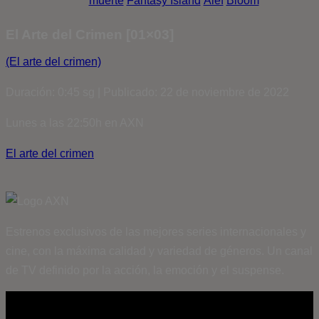
muerte
Fantasy Island
Álef
Bloom
El Arte del Crimen [01×03]
(El arte del crimen)
Duración: 0:45 sg | Publicado: 22 de noviembre de 2022
Lunes a las 22:50h en AXN
El arte del crimen
Estrenos exclusivos de las mejores series internacionales y
cine, con la máxima calidad y variedad de géneros. Un canal
de TV definido por la acción, la emoción y el suspense.