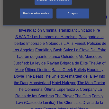
Noche
Wild Bill
Mentes Criminales
Candice Renoir
Absentia
Harrow
Bulletproof
Annika
Lincoln Rhyme:
Rechazarlas todas
Acepto
Cazando al Coleccionista de Huesos
Intuición Criminal
El arte del crimen
Timeless
The Good Doctor
NAVY:
Investigación Criminal
Transplant
Chicago Fire
S.W.A.T.: Los hombres de Harrelson
Pasaporte a la
libertad
Imborrable
Notorious
L.A.´s Finest. Policías de
Los Ángeles
Franklin y Bash
Suits: La Clave Del Éxito
Ladrón de guante blanco
Outsiders
Mr. Mercedes
Justified: La ley de Raylan
Brigada de Élite
The Art of
More
Último Destino
Battle Creek
Bullets
Houdini y
Doyle
The Beast
The Shield: Al margen de la ley
Into
the Dark
Monsterland
Hotel Halcyon
The Mob Doctor
The Commons: Última Esperanza
X Company
La
Reina de las Sombras
The Player
The Oath
Family
Law (Casos de familia)
The Client List
Divina de la