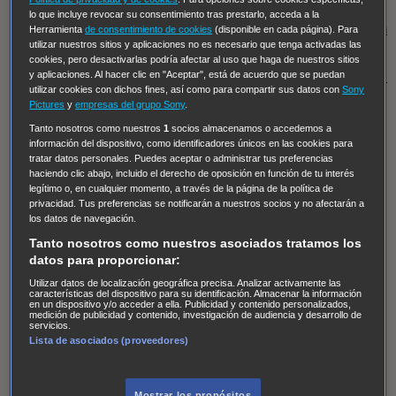
Regreso al futuro III
NUEVE CUERPOS
Los últimos
lo que incluye revocar su consentimiento tras prestarlo, acceda a la
caballeros
Tormenta infinita
Sing Street
Cobra Kai
Tom
Herramienta
de consentimiento de cookies
(disponible en cada página). Para
utilizar nuestros sitios y aplicaciones no es necesario que tenga activadas las
y Lola
High Country
Los casos de Susan Ryeland:
cookies, pero desactivarlas podría afectar al uso que haga de nuestros sitios
Moonflower Murders
Twisted Metal
Mentes Criminales:
y aplicaciones. Al hacer clic en "Aceptar", está de acuerdo que se puedan
utilizar cookies con dichos fines, así como para compartir sus datos con
Sony
Evolution
Terapia de Choque
Ricki
Los Misterios de
Pictures
y
empresas del grupo Sony
.
Hailey Dean
Without Sin: Libre de Culpa
Morbius
Tanto nosotros como nuestros
1
socios almacenamos o accedemos a
información del dispositivo, como identificadores únicos en las cookies para
NCIS: Nueva Orleans
Pandora
En fuera de juego
XIII
tratar datos personales. Puedes aceptar o administrar tus preferencias
The Shield: Al margen de la ley Duplicated
Preacher
haciendo clic abajo, incluido el derecho de oposición en función de tu interés
legítimo o, en cualquier momento, a través de la página de la política de
The Killing Kind
Intersecciones
DOC
Bite Club
privacidad. Tus preferencias se notificarán a nuestros socios y no afectarán a
Chicago Fire
Monarch
Circuito cerrado
Alert: Unidad
los datos de navegación.
de personas desaparecidas
Mad Dogs
La Sustituta
Tanto nosotros como nuestros asociados tratamos los
datos para proporcionar:
Ladrón de guante blanco
Hannibal
Daños y Perjuicios
Utilizar datos de localización geográfica precisa. Analizar activamente las
AXN
Masters of Sex
Three Pines
Accused
Carter
Alice
características del dispositivo para su identificación. Almacenar la información
en un dispositivo y/o acceder a ella. Publicidad y contenido personalizados,
Nevers
Crossing Lines
Einstein
Sobrenatural
Cómo
medición de publicidad y contenido, investigación de audiencia y desarrollo de
servicios.
defender a un asesino
Castle
Hospital de Campaña
Lista de asociados (proveedores)
Magpie Murders
Blindspot
Coyote
For Life: Cadena
Perpetua
Reckoning: Ajuste de Cuentas
Turno de
Mostrar los propósitos