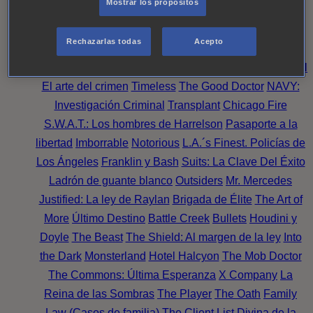
Mostrar los propósitos
Perpetua
Reckoning: Ajuste de Cuentas
Turno de
Noche
Wild Bill
Mentes Criminales
Candice Renoir
Rechazarlas todas
Acepto
Absentia
Harrow
Bulletproof
Annika
Lincoln Rhyme:
Cazando al Coleccionista de Huesos
Intuición Criminal
El arte del crimen
Timeless
The Good Doctor
NAVY:
Investigación Criminal
Transplant
Chicago Fire
S.W.A.T.: Los hombres de Harrelson
Pasaporte a la
libertad
Imborrable
Notorious
L.A.´s Finest. Policías de
Los Ángeles
Franklin y Bash
Suits: La Clave Del Éxito
Ladrón de guante blanco
Outsiders
Mr. Mercedes
Justified: La ley de Raylan
Brigada de Élite
The Art of
More
Último Destino
Battle Creek
Bullets
Houdini y
Doyle
The Beast
The Shield: Al margen de la ley
Into
the Dark
Monsterland
Hotel Halcyon
The Mob Doctor
The Commons: Última Esperanza
X Company
La
Reina de las Sombras
The Player
The Oath
Family
Law (Casos de familia)
The Client List
Divina de la