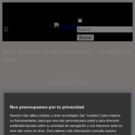
B
u
s
DOC [Detrás de las cámaras] – 12 años de
c
vida
a
r
Selecciona un
:
Colección de Videos
- ver todos -
Padres
adoptivos
Operación: Huracán
House of Cards
Nos preocupamos por tu privacidad
Despedida Salvaje
Despedida Salvaje
Nadie
Sue
Nuestro sitio utiliza cookies y otras tecnologías (las "cookies") para mejorar
Thomas, el ojo del FBI
Pan Am
Dawson crece
su funcionamiento, para que sea más personal para usted y para ofrecerle
publicidad basada sobre su actividad de navegación y sus intereses tanto en
Insomnia
El Guardián
The Blacklist
Cinco en familia
este sitio como en otros. Para obtener más información consulte nuestra