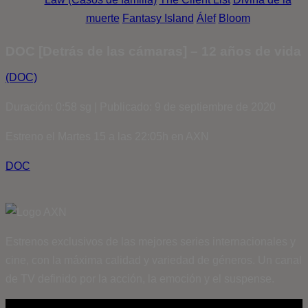
muerte
Fantasy Island
Álef
Bloom
DOC [Detrás de las cámaras] – 12 años de vida
(DOC)
Duración: 0:58 sg | Publicado: 9 de septiembre de 2020
Estreno el Martes 15 a las 22:05h en AXN
DOC
Estrenos exclusivos de las mejores series internacionales y
cine, con la máxima calidad y variedad de géneros. Un canal
de TV definido por la acción, la emoción y el suspense.