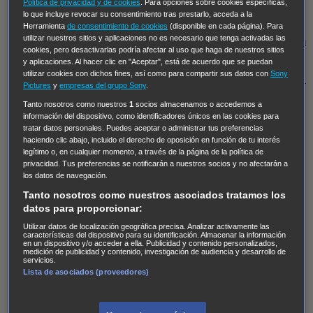
Hudson & Rex
Diez libras y un sueño
Mr Loverman
Política de privacidad y de cookies
. Para opciones sobre cookies específicas,
lo que incluye revocar su consentimiento tras prestarlo, acceda a la
Regreso al futuro III
NUEVE CUERPOS
Los últimos
Herramienta
de consentimiento de cookies
(disponible en cada página). Para
utilizar nuestros sitios y aplicaciones no es necesario que tenga activadas las
caballeros
Tormenta infinita
Sing Street
Cobra Kai
Tom
cookies, pero desactivarlas podría afectar al uso que haga de nuestros sitios
y Lola
High Country
Los casos de Susan Ryeland:
y aplicaciones. Al hacer clic en "Aceptar", está de acuerdo que se puedan
utilizar cookies con dichos fines, así como para compartir sus datos con
Sony
Moonflower Murders
Twisted Metal
Mentes Criminales:
Pictures
y
empresas del grupo Sony
.
Evolution
Terapia de Choque
Ricki
Los Misterios de
Tanto nosotros como nuestros
1
socios almacenamos o accedemos a
Hailey Dean
Without Sin: Libre de Culpa
Morbius
información del dispositivo, como identificadores únicos en las cookies para
tratar datos personales. Puedes aceptar o administrar tus preferencias
NCIS: Nueva Orleans
Pandora
En fuera de juego
XIII
haciendo clic abajo, incluido el derecho de oposición en función de tu interés
legítimo o, en cualquier momento, a través de la página de la política de
The Shield: Al margen de la ley Duplicated
Preacher
privacidad. Tus preferencias se notificarán a nuestros socios y no afectarán a
The Killing Kind
Intersecciones
DOC
Bite Club
los datos de navegación.
Chicago Fire
Monarch
Circuito cerrado
Alert: Unidad
Tanto nosotros como nuestros asociados tratamos los
datos para proporcionar:
de personas desaparecidas
Mad Dogs
La Sustituta
Utilizar datos de localización geográfica precisa. Analizar activamente las
Ladrón de guante blanco
Hannibal
Daños y Perjuicios
características del dispositivo para su identificación. Almacenar la información
en un dispositivo y/o acceder a ella. Publicidad y contenido personalizados,
AXN
Masters of Sex
Three Pines
Accused
Carter
Alice
medición de publicidad y contenido, investigación de audiencia y desarrollo de
servicios.
Nevers
Crossing Lines
Einstein
Sobrenatural
Cómo
Lista de asociados (proveedores)
defender a un asesino
Castle
Hospital de Campaña
Magpie Murders
Blindspot
Coyote
For Life: Cadena