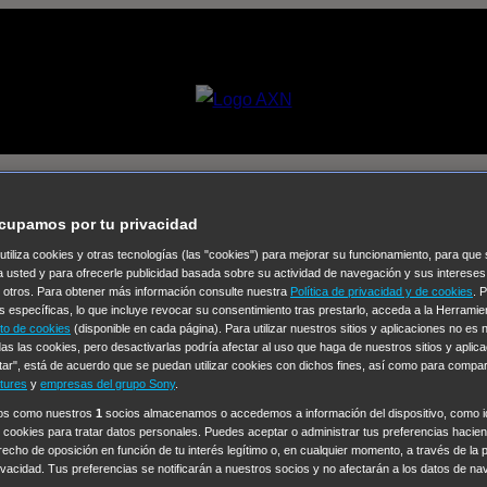
alta Dra Fanti
cupamos por tu privacidad
 utiliza cookies y otras tecnologías (las "cookies") para mejorar su funcionamiento, para qu
Selecciona un
a usted y para ofrecerle publicidad basada sobre su actividad de navegación y sus intereses
n otros. Para obtener más información consulte nuestra
Política de privacidad y de cookies
. 
Colección de Videos
s específicas, lo que incluye revocar su consentimiento tras prestarlo, acceda a la Herrami
to de cookies
(disponible en cada página). Para utilizar nuestros sitios y aplicaciones no es
vos
Operación: Huracán
House of Cards
Despedida Salvaje
De
as las cookies, pero desactivarlas podría afectar al uso que haga de nuestros sitios y aplica
tar", está de acuerdo que se puedan utilizar cookies con dichos fines, así como para compar
Cinco en familia
Hudson & Rex
Diez libras y un sueño
Mr Love
tures
y
empresas del grupo Sony
.
y Lola
High Country
Los casos de Susan Ryeland: Moonflower
ros como nuestros
1
socios almacenamos o accedemos a información del dispositivo, como id
 cookies para tratar datos personales. Puedes aceptar o administrar tus preferencias haciend
Sin: Libre de Culpa
Morbius
NCIS: Nueva Orleans
Pandora
En 
erecho de oposición en función de tu interés legítimo o, en cualquier momento, a través de la 
ub
Chicago Fire
Monarch
Circuito cerrado
Alert: Unidad de per
rivacidad. Tus preferencias se notificarán a nuestros socios y no afectarán a los datos de na