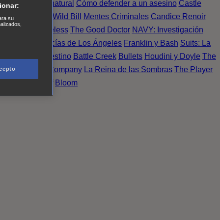
Einstein
Sobrenatural
Cómo defender a un asesino
Castle
ionar:
urno de Noche
Wild Bill
Mentes Criminales
Candice Renoir
ara su
nalizados,
 del crimen
Timeless
The Good Doctor
NAVY: Investigación
A.´s Finest. Policías de Los Ángeles
Franklin y Bash
Suits: La
 More
Último Destino
Battle Creek
Bullets
Houdini y Doyle
The
 Esperanza
X Company
La Reina de las Sombras
The Player
cepto
tasy Island
Álef
Bloom