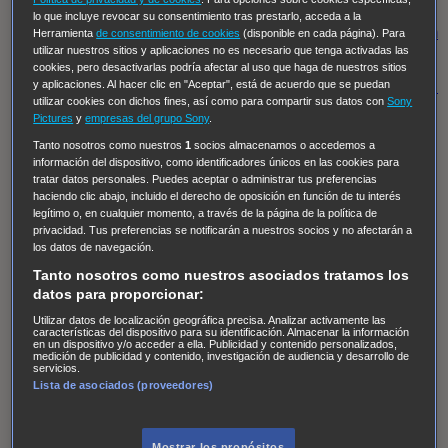
Regreso al futuro III
NUEVE CUERPOS
Los últimos
lo que incluye revocar su consentimiento tras prestarlo, acceda a la
caballeros
Tormenta infinita
Sing Street
Cobra Kai
Tom
Herramienta
de consentimiento de cookies
(disponible en cada página). Para
utilizar nuestros sitios y aplicaciones no es necesario que tenga activadas las
y Lola
High Country
Los casos de Susan Ryeland:
cookies, pero desactivarlas podría afectar al uso que haga de nuestros sitios
Moonflower Murders
Twisted Metal
Mentes Criminales:
y aplicaciones. Al hacer clic en "Aceptar", está de acuerdo que se puedan
utilizar cookies con dichos fines, así como para compartir sus datos con
Sony
Evolution
Terapia de Choque
Ricki
Los Misterios de
Pictures
y
empresas del grupo Sony
.
Hailey Dean
Without Sin: Libre de Culpa
Morbius
Tanto nosotros como nuestros
1
socios almacenamos o accedemos a
información del dispositivo, como identificadores únicos en las cookies para
NCIS: Nueva Orleans
Pandora
En fuera de juego
XIII
tratar datos personales. Puedes aceptar o administrar tus preferencias
The Shield: Al margen de la ley Duplicated
Preacher
haciendo clic abajo, incluido el derecho de oposición en función de tu interés
legítimo o, en cualquier momento, a través de la página de la política de
The Killing Kind
Intersecciones
DOC
Bite Club
privacidad. Tus preferencias se notificarán a nuestros socios y no afectarán a
Chicago Fire
Monarch
Circuito cerrado
Alert: Unidad
los datos de navegación.
de personas desaparecidas
Mad Dogs
La Sustituta
Tanto nosotros como nuestros asociados tratamos los
datos para proporcionar:
Ladrón de guante blanco
Hannibal
Daños y Perjuicios
Utilizar datos de localización geográfica precisa. Analizar activamente las
AXN
Masters of Sex
Three Pines
Accused
Carter
Alice
características del dispositivo para su identificación. Almacenar la información
en un dispositivo y/o acceder a ella. Publicidad y contenido personalizados,
Nevers
Crossing Lines
Einstein
Sobrenatural
Cómo
medición de publicidad y contenido, investigación de audiencia y desarrollo de
servicios.
defender a un asesino
Castle
Hospital de Campaña
Lista de asociados (proveedores)
Magpie Murders
Blindspot
Coyote
For Life: Cadena
Perpetua
Reckoning: Ajuste de Cuentas
Turno de
Mostrar los propósitos