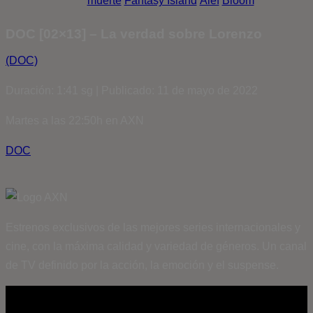
muerte
Fantasy Island
Álef
Bloom
DOC [02×13] – La verdad sobre Lorenzo
(DOC)
Duración: 1:41 sg | Publicado: 11 de mayo de 2022
Martes a las 22:50h en AXN
DOC
Estrenos exclusivos de las mejores series internacionales y
cine, con la máxima calidad y variedad de géneros. Un canal
de TV definido por la acción, la emoción y el suspense.