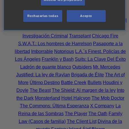
Noche
Wild Bill
Mentes Criminales
Candice Renoir
Absentia
Harrow
Bulletproof
Annika
Lincoln Rhyme:
Rechazarlas todas
Acepto
Cazando al Coleccionista de Huesos
Intuición Criminal
El arte del crimen
Timeless
The Good Doctor
NAVY:
Investigación Criminal
Transplant
Chicago Fire
S.W.A.T.: Los hombres de Harrelson
Pasaporte a la
libertad
Imborrable
Notorious
L.A.´s Finest. Policías de
Los Ángeles
Franklin y Bash
Suits: La Clave Del Éxito
Ladrón de guante blanco
Outsiders
Mr. Mercedes
Justified: La ley de Raylan
Brigada de Élite
The Art of
More
Último Destino
Battle Creek
Bullets
Houdini y
Doyle
The Beast
The Shield: Al margen de la ley
Into
the Dark
Monsterland
Hotel Halcyon
The Mob Doctor
The Commons: Última Esperanza
X Company
La
Reina de las Sombras
The Player
The Oath
Family
Law (Casos de familia)
The Client List
Divina de la