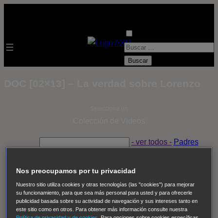
B
u
s
DOC [02×13] – La verdad sobre Lorenzo
c
a
Selecciona un
r
Colección de Videos
:
- ver todos -
Padres
adoptivos
Operación: Huracán
House of Cards
Despedida Salvaje
Despedida Salvaje
Nadie
Sue
Nos preocupamos por tu privacidad
Thomas, el ojo del FBI
Pan Am
Dawson crece
Nuestro sitio utiliza cookies y otras tecnologías (las "cookies") para mejorar
su funcionamiento, para que sea más personal para usted y para ofrecerle
Insomnia
El Guardián
The Blacklist
Cinco en familia
publicidad basada sobre su actividad de navegación y sus intereses tanto en
Hudson & Rex
Diez libras y un sueño
Mr Loverman
este sitio como en otros. Para obtener más información consulte nuestra
Política de privacidad y de cookies
. Para opciones sobre cookies específicas,