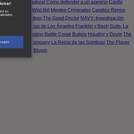
Einstein
Sobrenatural
Cómo defender a un asesino
Castle
ionar:
urno de Noche
Wild Bill
Mentes Criminales
Candice Renoir
ara su
nalizados,
 del crimen
Timeless
The Good Doctor
NAVY: Investigación
A.´s Finest. Policías de Los Ángeles
Franklin y Bash
Suits: La
 More
Último Destino
Battle Creek
Bullets
Houdini y Doyle
The
 Esperanza
X Company
La Reina de las Sombras
The Player
cepto
tasy Island
Álef
Bloom