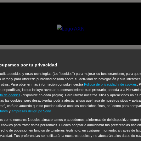
s investigaciones
cupamos por tu privacidad
 utiliza cookies y otras tecnologías (las "cookies") para mejorar su funcionamiento, para qu
Selecciona un
a usted y para ofrecerle publicidad basada sobre su actividad de navegación y sus intereses
n otros. Para obtener más información consulte nuestra
Política de privacidad y de cookies
. 
Colección de Videos
s específicas, lo que incluye revocar su consentimiento tras prestarlo, acceda a la Herrami
to de cookies
(disponible en cada página). Para utilizar nuestros sitios y aplicaciones no es
vos
Operación: Huracán
House of Cards
Despedida Salvaje
De
as las cookies, pero desactivarlas podría afectar al uso que haga de nuestros sitios y aplica
tar", está de acuerdo que se puedan utilizar cookies con dichos fines, así como para compar
Cinco en familia
Hudson & Rex
Diez libras y un sueño
Mr Love
tures
y
empresas del grupo Sony
.
y Lola
High Country
Los casos de Susan Ryeland: Moonflower
ros como nuestros
1
socios almacenamos o accedemos a información del dispositivo, como id
 cookies para tratar datos personales. Puedes aceptar o administrar tus preferencias haciend
Sin: Libre de Culpa
Morbius
NCIS: Nueva Orleans
Pandora
En 
erecho de oposición en función de tu interés legítimo o, en cualquier momento, a través de la 
ub
Chicago Fire
Monarch
Circuito cerrado
Alert: Unidad de per
rivacidad. Tus preferencias se notificarán a nuestros socios y no afectarán a los datos de na