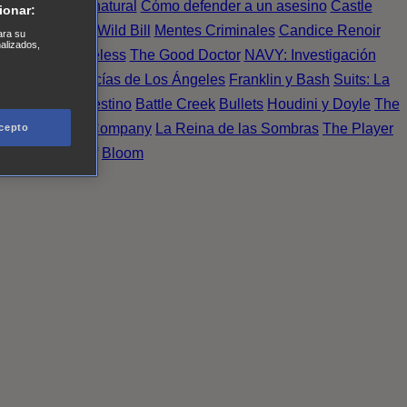
Einstein
Sobrenatural
Cómo defender a un asesino
Castle
ionar:
urno de Noche
Wild Bill
Mentes Criminales
Candice Renoir
ara su
nalizados,
 del crimen
Timeless
The Good Doctor
NAVY: Investigación
A.´s Finest. Policías de Los Ángeles
Franklin y Bash
Suits: La
 More
Último Destino
Battle Creek
Bullets
Houdini y Doyle
The
 Esperanza
X Company
La Reina de las Sombras
The Player
cepto
tasy Island
Álef
Bloom