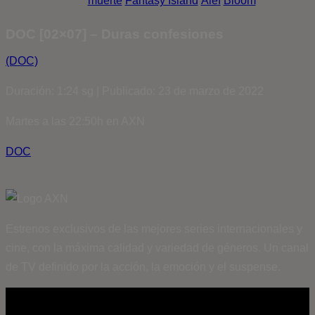
muerte
Fantasy Island
Álef
Bloom
DOC [02×07] – Duras confesiones
(DOC)
Duración: 1:24 sg | Publicado: 23 de marzo de 2022
Martes a las 22:50h en AXN
DOC
Estrenos exclusivos de las mejores series internacionales y
cine, con la máxima calidad y variedad de géneros. Un canal
de TV definido por la acción, la emoción y el suspense.