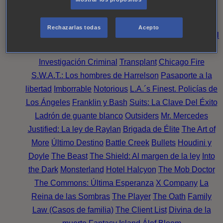
Noche
Wild Bill
Mentes Criminales
Candice Renoir
Absentia
Harrow
Bulletproof
Annika
Lincoln Rhyme:
Rechazarlas todas
Acepto
Cazando al Coleccionista de Huesos
Intuición Criminal
El arte del crimen
Timeless
The Good Doctor
NAVY:
Investigación Criminal
Transplant
Chicago Fire
S.W.A.T.: Los hombres de Harrelson
Pasaporte a la
libertad
Imborrable
Notorious
L.A.´s Finest. Policías de
Los Ángeles
Franklin y Bash
Suits: La Clave Del Éxito
Ladrón de guante blanco
Outsiders
Mr. Mercedes
Justified: La ley de Raylan
Brigada de Élite
The Art of
More
Último Destino
Battle Creek
Bullets
Houdini y
Doyle
The Beast
The Shield: Al margen de la ley
Into
the Dark
Monsterland
Hotel Halcyon
The Mob Doctor
The Commons: Última Esperanza
X Company
La
Reina de las Sombras
The Player
The Oath
Family
Law (Casos de familia)
The Client List
Divina de la