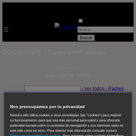
B
u
s
DOC [02×07] – Duras confesiones
c
a
Selecciona un
r
Colección de Videos
:
- ver todos -
Padres
adoptivos
Operación: Huracán
House of Cards
Despedida Salvaje
Despedida Salvaje
Nadie
Sue
Nos preocupamos por tu privacidad
Thomas, el ojo del FBI
Pan Am
Dawson crece
Nuestro sitio utiliza cookies y otras tecnologías (las "cookies") para mejorar
su funcionamiento, para que sea más personal para usted y para ofrecerle
Insomnia
El Guardián
The Blacklist
Cinco en familia
publicidad basada sobre su actividad de navegación y sus intereses tanto en
Hudson & Rex
Diez libras y un sueño
Mr Loverman
este sitio como en otros. Para obtener más información consulte nuestra
Política de privacidad y de cookies
. Para opciones sobre cookies específicas,