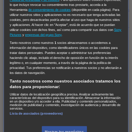
Regreso al futuro III
NUEVE CUERPOS
Los últimos
lo que incluye revocar su consentimiento tras prestarlo, acceda a la
caballeros
Tormenta infinita
Sing Street
Cobra Kai
Tom
Herramienta
de consentimiento de cookies
(disponible en cada página). Para
utilizar nuestros sitios y aplicaciones no es necesario que tenga activadas las
y Lola
High Country
Los casos de Susan Ryeland:
cookies, pero desactivarlas podría afectar al uso que haga de nuestros sitios
Moonflower Murders
Twisted Metal
Mentes Criminales:
y aplicaciones. Al hacer clic en "Aceptar", está de acuerdo que se puedan
utilizar cookies con dichos fines, así como para compartir sus datos con
Sony
Evolution
Terapia de Choque
Ricki
Los Misterios de
Pictures
y
empresas del grupo Sony
.
Hailey Dean
Without Sin: Libre de Culpa
Morbius
Tanto nosotros como nuestros
1
socios almacenamos o accedemos a
información del dispositivo, como identificadores únicos en las cookies para
NCIS: Nueva Orleans
Pandora
En fuera de juego
XIII
tratar datos personales. Puedes aceptar o administrar tus preferencias
The Shield: Al margen de la ley Duplicated
Preacher
haciendo clic abajo, incluido el derecho de oposición en función de tu interés
legítimo o, en cualquier momento, a través de la página de la política de
The Killing Kind
Intersecciones
DOC
Bite Club
privacidad. Tus preferencias se notificarán a nuestros socios y no afectarán a
Chicago Fire
Monarch
Circuito cerrado
Alert: Unidad
los datos de navegación.
de personas desaparecidas
Mad Dogs
La Sustituta
Tanto nosotros como nuestros asociados tratamos los
datos para proporcionar:
Ladrón de guante blanco
Hannibal
Daños y Perjuicios
Utilizar datos de localización geográfica precisa. Analizar activamente las
AXN
Masters of Sex
Three Pines
Accused
Carter
Alice
características del dispositivo para su identificación. Almacenar la información
en un dispositivo y/o acceder a ella. Publicidad y contenido personalizados,
Nevers
Crossing Lines
Einstein
Sobrenatural
Cómo
medición de publicidad y contenido, investigación de audiencia y desarrollo de
servicios.
defender a un asesino
Castle
Hospital de Campaña
Lista de asociados (proveedores)
Magpie Murders
Blindspot
Coyote
For Life: Cadena
Perpetua
Reckoning: Ajuste de Cuentas
Turno de
Mostrar los propósitos