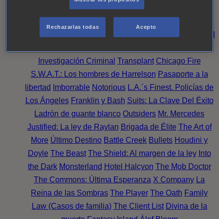
Noche
Wild Bill
Mentes Criminales
Candice Renoir
Absentia
Harrow
Bulletproof
Annika
Lincoln Rhyme:
Rechazarlas todas
Acepto
Cazando al Coleccionista de Huesos
Intuición Criminal
El arte del crimen
Timeless
The Good Doctor
NAVY:
Investigación Criminal
Transplant
Chicago Fire
S.W.A.T.: Los hombres de Harrelson
Pasaporte a la
libertad
Imborrable
Notorious
L.A.´s Finest. Policías de
Los Ángeles
Franklin y Bash
Suits: La Clave Del Éxito
Ladrón de guante blanco
Outsiders
Mr. Mercedes
Justified: La ley de Raylan
Brigada de Élite
The Art of
More
Último Destino
Battle Creek
Bullets
Houdini y
Doyle
The Beast
The Shield: Al margen de la ley
Into
the Dark
Monsterland
Hotel Halcyon
The Mob Doctor
The Commons: Última Esperanza
X Company
La
Reina de las Sombras
The Player
The Oath
Family
Law (Casos de familia)
The Client List
Divina de la