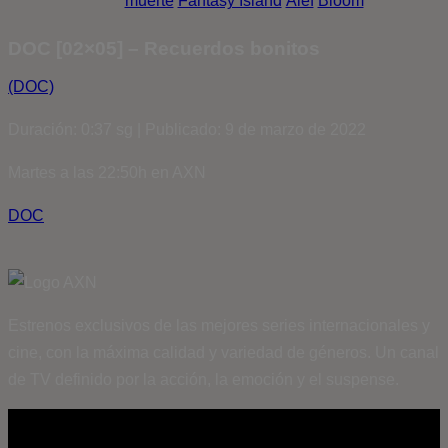
muerte
Fantasy Island
Álef
Bloom
DOC [02×05] – Recuerdos bonitos
(DOC)
Duración: 0:37 sg | Publicado: 9 de marzo de 2022
Martes a las 22:50h en AXN
DOC
Estrenos exclusivos de las mejores series internacionales y
cine, con la máxima calidad y variedad de géneros. Un canal
de TV definido por la acción, la emoción y el suspense.