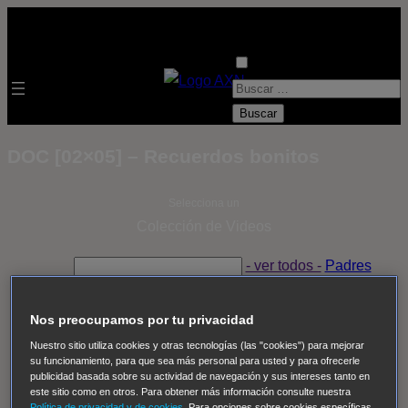
B
u
s
DOC [02×05] – Recuerdos bonitos
c
a
Selecciona un
r
Colección de Videos
:
- ver todos -
Padres
adoptivos
Operación: Huracán
House of Cards
Despedida Salvaje
Despedida Salvaje
Nadie
Sue
Nos preocupamos por tu privacidad
Thomas, el ojo del FBI
Pan Am
Dawson crece
Nuestro sitio utiliza cookies y otras tecnologías (las "cookies") para mejorar
su funcionamiento, para que sea más personal para usted y para ofrecerle
Insomnia
El Guardián
The Blacklist
Cinco en familia
publicidad basada sobre su actividad de navegación y sus intereses tanto en
Hudson & Rex
Diez libras y un sueño
Mr Loverman
este sitio como en otros. Para obtener más información consulte nuestra
Política de privacidad y de cookies
. Para opciones sobre cookies específicas,