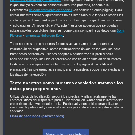
Regreso al futuro III
NUEVE CUERPOS
Los últimos
lo que incluye revocar su consentimiento tras prestarlo, acceda a la
caballeros
Tormenta infinita
Sing Street
Cobra Kai
Tom
Herramienta
de consentimiento de cookies
(disponible en cada página). Para
utilizar nuestros sitios y aplicaciones no es necesario que tenga activadas las
y Lola
High Country
Los casos de Susan Ryeland:
cookies, pero desactivarlas podría afectar al uso que haga de nuestros sitios
Moonflower Murders
Twisted Metal
Mentes Criminales:
y aplicaciones. Al hacer clic en "Aceptar", está de acuerdo que se puedan
utilizar cookies con dichos fines, así como para compartir sus datos con
Sony
Evolution
Terapia de Choque
Ricki
Los Misterios de
Pictures
y
empresas del grupo Sony
.
Hailey Dean
Without Sin: Libre de Culpa
Morbius
Tanto nosotros como nuestros
1
socios almacenamos o accedemos a
información del dispositivo, como identificadores únicos en las cookies para
NCIS: Nueva Orleans
Pandora
En fuera de juego
XIII
tratar datos personales. Puedes aceptar o administrar tus preferencias
The Shield: Al margen de la ley Duplicated
Preacher
haciendo clic abajo, incluido el derecho de oposición en función de tu interés
legítimo o, en cualquier momento, a través de la página de la política de
The Killing Kind
Intersecciones
DOC
Bite Club
privacidad. Tus preferencias se notificarán a nuestros socios y no afectarán a
Chicago Fire
Monarch
Circuito cerrado
Alert: Unidad
los datos de navegación.
de personas desaparecidas
Mad Dogs
La Sustituta
Tanto nosotros como nuestros asociados tratamos los
datos para proporcionar:
Ladrón de guante blanco
Hannibal
Daños y Perjuicios
Utilizar datos de localización geográfica precisa. Analizar activamente las
AXN
Masters of Sex
Three Pines
Accused
Carter
Alice
características del dispositivo para su identificación. Almacenar la información
en un dispositivo y/o acceder a ella. Publicidad y contenido personalizados,
Nevers
Crossing Lines
Einstein
Sobrenatural
Cómo
medición de publicidad y contenido, investigación de audiencia y desarrollo de
servicios.
defender a un asesino
Castle
Hospital de Campaña
Lista de asociados (proveedores)
Magpie Murders
Blindspot
Coyote
For Life: Cadena
Perpetua
Reckoning: Ajuste de Cuentas
Turno de
Mostrar los propósitos