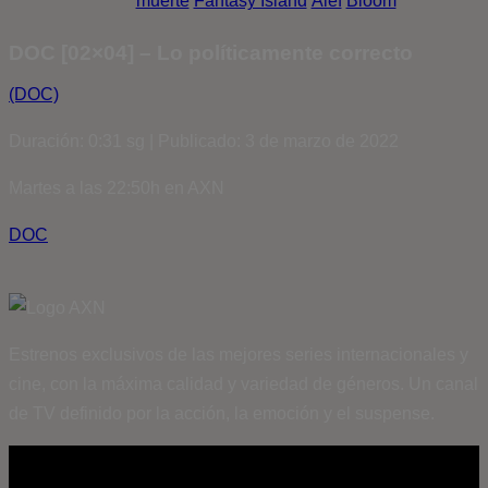
muerte
Fantasy Island
Álef
Bloom
DOC [02×04] – Lo políticamente correcto
(DOC)
Duración: 0:31 sg | Publicado: 3 de marzo de 2022
Martes a las 22:50h en AXN
DOC
Estrenos exclusivos de las mejores series internacionales y
cine, con la máxima calidad y variedad de géneros. Un canal
de TV definido por la acción, la emoción y el suspense.