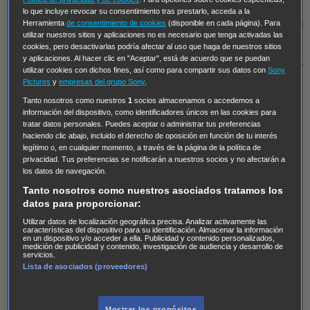
Regreso al futuro III
NUEVE CUERPOS
Los últimos
lo que incluye revocar su consentimiento tras prestarlo, acceda a la
caballeros
Tormenta infinita
Sing Street
Cobra Kai
Tom
Herramienta
de consentimiento de cookies
(disponible en cada página). Para
utilizar nuestros sitios y aplicaciones no es necesario que tenga activadas las
y Lola
High Country
Los casos de Susan Ryeland:
cookies, pero desactivarlas podría afectar al uso que haga de nuestros sitios
Moonflower Murders
Twisted Metal
Mentes Criminales:
y aplicaciones. Al hacer clic en "Aceptar", está de acuerdo que se puedan
utilizar cookies con dichos fines, así como para compartir sus datos con
Sony
Evolution
Terapia de Choque
Ricki
Los Misterios de
Pictures
y
empresas del grupo Sony
.
Hailey Dean
Without Sin: Libre de Culpa
Morbius
Tanto nosotros como nuestros
1
socios almacenamos o accedemos a
información del dispositivo, como identificadores únicos en las cookies para
NCIS: Nueva Orleans
Pandora
En fuera de juego
XIII
tratar datos personales. Puedes aceptar o administrar tus preferencias
The Shield: Al margen de la ley Duplicated
Preacher
haciendo clic abajo, incluido el derecho de oposición en función de tu interés
legítimo o, en cualquier momento, a través de la página de la política de
The Killing Kind
Intersecciones
DOC
Bite Club
privacidad. Tus preferencias se notificarán a nuestros socios y no afectarán a
Chicago Fire
Monarch
Circuito cerrado
Alert: Unidad
los datos de navegación.
de personas desaparecidas
Mad Dogs
La Sustituta
Tanto nosotros como nuestros asociados tratamos los
datos para proporcionar:
Ladrón de guante blanco
Hannibal
Daños y Perjuicios
Utilizar datos de localización geográfica precisa. Analizar activamente las
AXN
Masters of Sex
Three Pines
Accused
Carter
Alice
características del dispositivo para su identificación. Almacenar la información
en un dispositivo y/o acceder a ella. Publicidad y contenido personalizados,
Nevers
Crossing Lines
Einstein
Sobrenatural
Cómo
medición de publicidad y contenido, investigación de audiencia y desarrollo de
servicios.
defender a un asesino
Castle
Hospital de Campaña
Lista de asociados (proveedores)
Magpie Murders
Blindspot
Coyote
For Life: Cadena
Perpetua
Reckoning: Ajuste de Cuentas
Turno de
Mostrar los propósitos