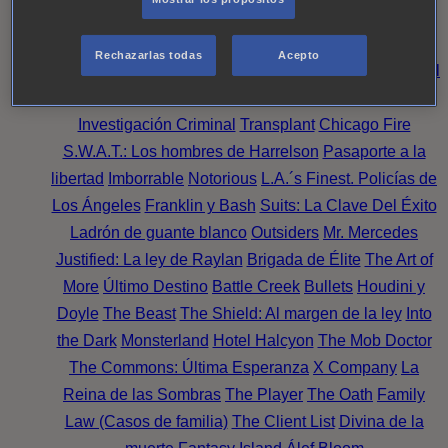
Noche
Wild Bill
Mentes Criminales
Candice Renoir
Absentia
Harrow
Bulletproof
Annika
Lincoln Rhyme:
Rechazarlas todas
Acepto
Cazando al Coleccionista de Huesos
Intuición Criminal
El arte del crimen
Timeless
The Good Doctor
NAVY:
Investigación Criminal
Transplant
Chicago Fire
S.W.A.T.: Los hombres de Harrelson
Pasaporte a la
libertad
Imborrable
Notorious
L.A.´s Finest. Policías de
Los Ángeles
Franklin y Bash
Suits: La Clave Del Éxito
Ladrón de guante blanco
Outsiders
Mr. Mercedes
Justified: La ley de Raylan
Brigada de Élite
The Art of
More
Último Destino
Battle Creek
Bullets
Houdini y
Doyle
The Beast
The Shield: Al margen de la ley
Into
the Dark
Monsterland
Hotel Halcyon
The Mob Doctor
The Commons: Última Esperanza
X Company
La
Reina de las Sombras
The Player
The Oath
Family
Law (Casos de familia)
The Client List
Divina de la