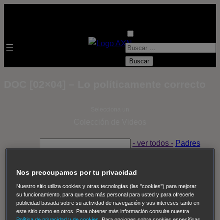
B
u
s
DOC [02×04] – Lo políticamente correcto
c
a
Selecciona un
r
Colección de Videos
:
- ver todos -
Padres
adoptivos
Operación: Huracán
House of Cards
Despedida Salvaje
Despedida Salvaje
Nadie
Sue
Nos preocupamos por tu privacidad
Thomas, el ojo del FBI
Pan Am
Dawson crece
Nuestro sitio utiliza cookies y otras tecnologías (las "cookies") para mejorar
su funcionamiento, para que sea más personal para usted y para ofrecerle
Insomnia
El Guardián
The Blacklist
Cinco en familia
publicidad basada sobre su actividad de navegación y sus intereses tanto en
Hudson & Rex
Diez libras y un sueño
Mr Loverman
este sitio como en otros. Para obtener más información consulte nuestra
Política de privacidad y de cookies
. Para opciones sobre cookies específicas,