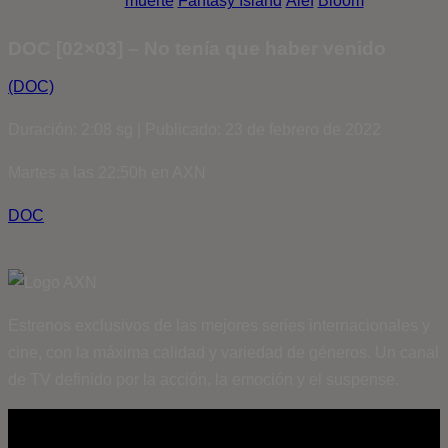
muerte
Fantasy Island
Álef
Bloom
DOC [02×03] – No tenía que haber venido
(DOC)
Duración: 2:08 sg | Publicado: 23 de febrero de 2022
Martes a las 22:50h en AXN
DOC
Estrenos exclusivos de las mejores series internacionales y
cine, con la máxima calidad y variedad de géneros. Un canal
de TV definido por la acción, la emoción y el suspense.