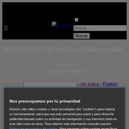
B
u
s
DOC [02×03] – No tenía que haber venido
c
a
Selecciona un
r
Colección de Videos
:
- ver todos -
Padres
adoptivos
Operación: Huracán
House of Cards
Despedida Salvaje
Despedida Salvaje
Nadie
Sue
Nos preocupamos por tu privacidad
Thomas, el ojo del FBI
Pan Am
Dawson crece
Nuestro sitio utiliza cookies y otras tecnologías (las "cookies") para mejorar
su funcionamiento, para que sea más personal para usted y para ofrecerle
Insomnia
El Guardián
The Blacklist
Cinco en familia
publicidad basada sobre su actividad de navegación y sus intereses tanto en
Hudson & Rex
Diez libras y un sueño
Mr Loverman
este sitio como en otros. Para obtener más información consulte nuestra
Política de privacidad y de cookies
. Para opciones sobre cookies específicas,