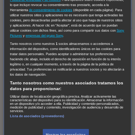
Regreso al futuro III
NUEVE CUERPOS
Los últimos
lo que incluye revocar su consentimiento tras prestarlo, acceda a la
caballeros
Tormenta infinita
Sing Street
Cobra Kai
Tom
Herramienta
de consentimiento de cookies
(disponible en cada página). Para
utilizar nuestros sitios y aplicaciones no es necesario que tenga activadas las
y Lola
High Country
Los casos de Susan Ryeland:
cookies, pero desactivarlas podría afectar al uso que haga de nuestros sitios
Moonflower Murders
Twisted Metal
Mentes Criminales:
y aplicaciones. Al hacer clic en "Aceptar", está de acuerdo que se puedan
utilizar cookies con dichos fines, así como para compartir sus datos con
Sony
Evolution
Terapia de Choque
Ricki
Los Misterios de
Pictures
y
empresas del grupo Sony
.
Hailey Dean
Without Sin: Libre de Culpa
Morbius
Tanto nosotros como nuestros
1
socios almacenamos o accedemos a
información del dispositivo, como identificadores únicos en las cookies para
NCIS: Nueva Orleans
Pandora
En fuera de juego
XIII
tratar datos personales. Puedes aceptar o administrar tus preferencias
The Shield: Al margen de la ley Duplicated
Preacher
haciendo clic abajo, incluido el derecho de oposición en función de tu interés
legítimo o, en cualquier momento, a través de la página de la política de
The Killing Kind
Intersecciones
DOC
Bite Club
privacidad. Tus preferencias se notificarán a nuestros socios y no afectarán a
Chicago Fire
Monarch
Circuito cerrado
Alert: Unidad
los datos de navegación.
de personas desaparecidas
Mad Dogs
La Sustituta
Tanto nosotros como nuestros asociados tratamos los
datos para proporcionar:
Ladrón de guante blanco
Hannibal
Daños y Perjuicios
Utilizar datos de localización geográfica precisa. Analizar activamente las
AXN
Masters of Sex
Three Pines
Accused
Carter
Alice
características del dispositivo para su identificación. Almacenar la información
en un dispositivo y/o acceder a ella. Publicidad y contenido personalizados,
Nevers
Crossing Lines
Einstein
Sobrenatural
Cómo
medición de publicidad y contenido, investigación de audiencia y desarrollo de
servicios.
defender a un asesino
Castle
Hospital de Campaña
Lista de asociados (proveedores)
Magpie Murders
Blindspot
Coyote
For Life: Cadena
Perpetua
Reckoning: Ajuste de Cuentas
Turno de
Mostrar los propósitos