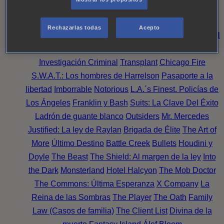
Noche
Wild Bill
Mentes Criminales
Candice Renoir
Absentia
Harrow
Bulletproof
Annika
Lincoln Rhyme:
Rechazarlas todas
Acepto
Cazando al Coleccionista de Huesos
Intuición Criminal
El arte del crimen
Timeless
The Good Doctor
NAVY:
Investigación Criminal
Transplant
Chicago Fire
S.W.A.T.: Los hombres de Harrelson
Pasaporte a la
libertad
Imborrable
Notorious
L.A.´s Finest. Policías de
Los Ángeles
Franklin y Bash
Suits: La Clave Del Éxito
Ladrón de guante blanco
Outsiders
Mr. Mercedes
Justified: La ley de Raylan
Brigada de Élite
The Art of
More
Último Destino
Battle Creek
Bullets
Houdini y
Doyle
The Beast
The Shield: Al margen de la ley
Into
the Dark
Monsterland
Hotel Halcyon
The Mob Doctor
The Commons: Última Esperanza
X Company
La
Reina de las Sombras
The Player
The Oath
Family
Law (Casos de familia)
The Client List
Divina de la