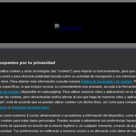
ismo
cupamos por tu privacidad
 utiliza cookies y otras tecnologías (las "cookies") para mejorar su funcionamiento, para qu
Selecciona un
a usted y para ofrecerle publicidad basada sobre su actividad de navegación y sus intereses
n otros. Para obtener más información consulte nuestra
Política de privacidad y de cookies
. 
Colección de Videos
s específicas, lo que incluye revocar su consentimiento tras prestarlo, acceda a la Herrami
to de cookies
(disponible en cada página). Para utilizar nuestros sitios y aplicaciones no es
vos
Operación: Huracán
House of Cards
Despedida Salvaje
De
as las cookies, pero desactivarlas podría afectar al uso que haga de nuestros sitios y aplica
tar", está de acuerdo que se puedan utilizar cookies con dichos fines, así como para compar
Cinco en familia
Hudson & Rex
Diez libras y un sueño
Mr Love
tures
y
empresas del grupo Sony
.
y Lola
High Country
Los casos de Susan Ryeland: Moonflower
ros como nuestros
1
socios almacenamos o accedemos a información del dispositivo, como id
 cookies para tratar datos personales. Puedes aceptar o administrar tus preferencias haciend
Sin: Libre de Culpa
Morbius
NCIS: Nueva Orleans
Pandora
En 
erecho de oposición en función de tu interés legítimo o, en cualquier momento, a través de la 
ub
Chicago Fire
Monarch
Circuito cerrado
Alert: Unidad de per
rivacidad. Tus preferencias se notificarán a nuestros socios y no afectarán a los datos de na