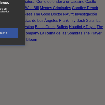
Einstein
Sobrenatural
Cómo defender a un asesino
Castle
ionar:
urno de Noche
Wild Bill
Mentes Criminales
Candice Renoir
ara su
nalizados,
 del crimen
Timeless
The Good Doctor
NAVY: Investigación
A.´s Finest. Policías de Los Ángeles
Franklin y Bash
Suits: La
 More
Último Destino
Battle Creek
Bullets
Houdini y Doyle
The
 Esperanza
X Company
La Reina de las Sombras
The Player
cepto
tasy Island
Álef
Bloom