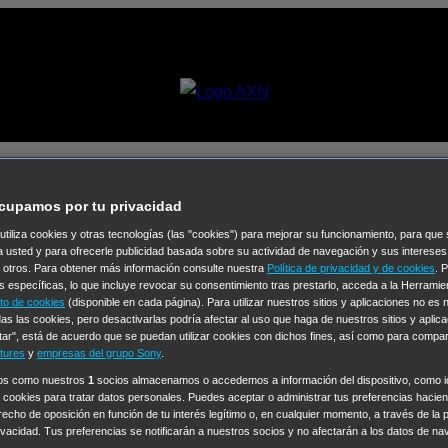
cupamos por tu privacidad
 utiliza cookies y otras tecnologías (las "cookies") para mejorar su funcionamiento, para qu
Selecciona un
a usted y para ofrecerle publicidad basada sobre su actividad de navegación y sus intereses
n otros. Para obtener más información consulte nuestra
Política de privacidad y de cookies
. 
Colección de Videos
s específicas, lo que incluye revocar su consentimiento tras prestarlo, acceda a la Herrami
to de cookies
(disponible en cada página). Para utilizar nuestros sitios y aplicaciones no es
vos
Operación: Huracán
House of Cards
Despedida Salvaje
De
as las cookies, pero desactivarlas podría afectar al uso que haga de nuestros sitios y aplica
tar", está de acuerdo que se puedan utilizar cookies con dichos fines, así como para compar
Cinco en familia
Hudson & Rex
Diez libras y un sueño
Mr Love
tures
y
empresas del grupo Sony
.
y Lola
High Country
Los casos de Susan Ryeland: Moonflower
ros como nuestros
1
socios almacenamos o accedemos a información del dispositivo, como id
 cookies para tratar datos personales. Puedes aceptar o administrar tus preferencias haciend
Sin: Libre de Culpa
Morbius
NCIS: Nueva Orleans
Pandora
En 
erecho de oposición en función de tu interés legítimo o, en cualquier momento, a través de la 
ub
Chicago Fire
Monarch
Circuito cerrado
Alert: Unidad de per
rivacidad. Tus preferencias se notificarán a nuestros socios y no afectarán a los datos de na