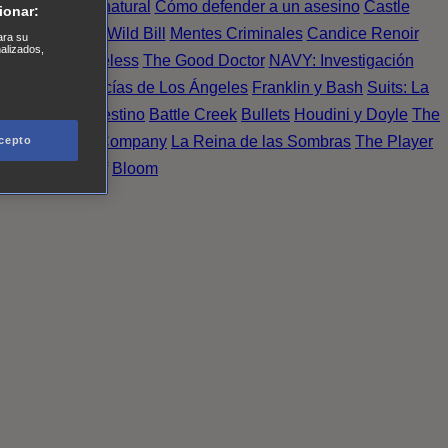
Einstein
Sobrenatural
Cómo defender a un asesino
Castle
ionar:
urno de Noche
Wild Bill
Mentes Criminales
Candice Renoir
ara su
nalizados,
 del crimen
Timeless
The Good Doctor
NAVY: Investigación
A.´s Finest. Policías de Los Ángeles
Franklin y Bash
Suits: La
 More
Último Destino
Battle Creek
Bullets
Houdini y Doyle
The
 Esperanza
X Company
La Reina de las Sombras
The Player
cepto
tasy Island
Álef
Bloom