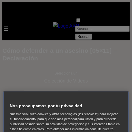
B
u
s
Cómo defender a un asesino [05×11] –
c
Declaración
a
r
Selecciona un
:
Colección de Videos
- ver todos -
Padres
adoptivos
Operación: Huracán
House of Cards
Nos preocupamos por tu privacidad
Despedida Salvaje
Despedida Salvaje
Nadie
Sue
Nuestro sitio utiliza cookies y otras tecnologías (las "cookies") para mejorar
Thomas, el ojo del FBI
Pan Am
Dawson crece
su funcionamiento, para que sea más personal para usted y para ofrecerle
publicidad basada sobre su actividad de navegación y sus intereses tanto en
Insomnia
El Guardián
The Blacklist
Cinco en familia
este sitio como en otros. Para obtener más información consulte nuestra