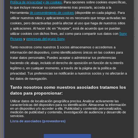
Hudson & Rex
Diez libras y un sueño
Mr Loverman
Política de privacidad y de cookies
. Para opciones sobre cookies específicas,
lo que incluye revocar su consentimiento tras prestarlo, acceda a la
Regreso al futuro III
NUEVE CUERPOS
Los últimos
Herramienta
de consentimiento de cookies
(disponible en cada página). Para
caballeros
Tormenta infinita
Sing Street
Cobra Kai
Tom
utilizar nuestros sitios y aplicaciones no es necesario que tenga activadas las
cookies, pero desactivarlas podría afectar al uso que haga de nuestros sitios
y Lola
High Country
Los casos de Susan Ryeland:
y aplicaciones. Al hacer clic en "Aceptar", está de acuerdo que se puedan
utilizar cookies con dichos fines, así como para compartir sus datos con
Sony
Moonflower Murders
Twisted Metal
Mentes Criminales:
Pictures
y
empresas del grupo Sony
.
Evolution
Terapia de Choque
Ricki
Los Misterios de
Tanto nosotros como nuestros
1
socios almacenamos o accedemos a
Hailey Dean
Without Sin: Libre de Culpa
Morbius
información del dispositivo, como identificadores únicos en las cookies para
tratar datos personales. Puedes aceptar o administrar tus preferencias
NCIS: Nueva Orleans
Pandora
En fuera de juego
XIII
haciendo clic abajo, incluido el derecho de oposición en función de tu interés
The Shield: Al margen de la ley Duplicated
Preacher
legítimo o, en cualquier momento, a través de la página de la política de
privacidad. Tus preferencias se notificarán a nuestros socios y no afectarán a
The Killing Kind
Intersecciones
DOC
Bite Club
los datos de navegación.
Chicago Fire
Monarch
Circuito cerrado
Alert: Unidad
Tanto nosotros como nuestros asociados tratamos los
de personas desaparecidas
Mad Dogs
La Sustituta
datos para proporcionar:
Ladrón de guante blanco
Hannibal
Daños y Perjuicios
Utilizar datos de localización geográfica precisa. Analizar activamente las
características del dispositivo para su identificación. Almacenar la información
en un dispositivo y/o acceder a ella. Publicidad y contenido personalizados,
AXN
Masters of Sex
Three Pines
Accused
Carter
Alice
medición de publicidad y contenido, investigación de audiencia y desarrollo de
servicios.
Nevers
Crossing Lines
Einstein
Sobrenatural
Cómo
Lista de asociados (proveedores)
defender a un asesino
Castle
Hospital de Campaña
Magpie Murders
Blindspot
Coyote
For Life: Cadena