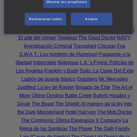
Mostrar los propósitos
Perpetua
Reckoning: Ajuste de Cuentas
Turno de
Noche
Wild Bill
Mentes Criminales
Candice Renoir
Rechazarlas todas
Acepto
Absentia
Harrow
Bulletproof
Annika
Lincoln Rhyme:
Cazando al Coleccionista de Huesos
Intuición Criminal
El arte del crimen
Timeless
The Good Doctor
NAVY:
Investigación Criminal
Transplant
Chicago Fire
S.W.A.T.: Los hombres de Harrelson
Pasaporte a la
libertad
Imborrable
Notorious
L.A.´s Finest. Policías de
Los Ángeles
Franklin y Bash
Suits: La Clave Del Éxito
Ladrón de guante blanco
Outsiders
Mr. Mercedes
Justified: La ley de Raylan
Brigada de Élite
The Art of
More
Último Destino
Battle Creek
Bullets
Houdini y
Doyle
The Beast
The Shield: Al margen de la ley
Into
the Dark
Monsterland
Hotel Halcyon
The Mob Doctor
The Commons: Última Esperanza
X Company
La
Reina de las Sombras
The Player
The Oath
Family
Law (Casos de familia)
The Client List
Divina de la