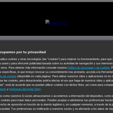
mos bien
cupamos por tu privacidad
 utiliza cookies y otras tecnologías (las "cookies") para mejorar su funcionamiento, para qu
Selecciona un
a usted y para ofrecerle publicidad basada sobre su actividad de navegación y sus intereses
n otros. Para obtener más información consulte nuestra
Política de privacidad y de cookies
. 
Colección de Videos
s específicas, lo que incluye revocar su consentimiento tras prestarlo, acceda a la Herrami
to de cookies
(disponible en cada página). Para utilizar nuestros sitios y aplicaciones no es
vos
Operación: Huracán
House of Cards
Despedida Salvaje
De
as las cookies, pero desactivarlas podría afectar al uso que haga de nuestros sitios y aplica
tar", está de acuerdo que se puedan utilizar cookies con dichos fines, así como para compar
Cinco en familia
Hudson & Rex
Diez libras y un sueño
Mr Love
tures
y
empresas del grupo Sony
.
y Lola
High Country
Los casos de Susan Ryeland: Moonflower
ros como nuestros
1
socios almacenamos o accedemos a información del dispositivo, como id
 cookies para tratar datos personales. Puedes aceptar o administrar tus preferencias haciend
Sin: Libre de Culpa
Morbius
NCIS: Nueva Orleans
Pandora
En 
erecho de oposición en función de tu interés legítimo o, en cualquier momento, a través de la 
ub
Chicago Fire
Monarch
Circuito cerrado
Alert: Unidad de per
rivacidad. Tus preferencias se notificarán a nuestros socios y no afectarán a los datos de na