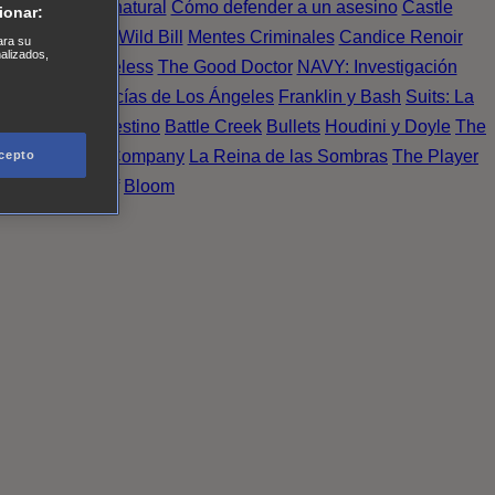
Einstein
Sobrenatural
Cómo defender a un asesino
Castle
ionar:
urno de Noche
Wild Bill
Mentes Criminales
Candice Renoir
ara su
nalizados,
 del crimen
Timeless
The Good Doctor
NAVY: Investigación
A.´s Finest. Policías de Los Ángeles
Franklin y Bash
Suits: La
 More
Último Destino
Battle Creek
Bullets
Houdini y Doyle
The
 Esperanza
X Company
La Reina de las Sombras
The Player
cepto
tasy Island
Álef
Bloom