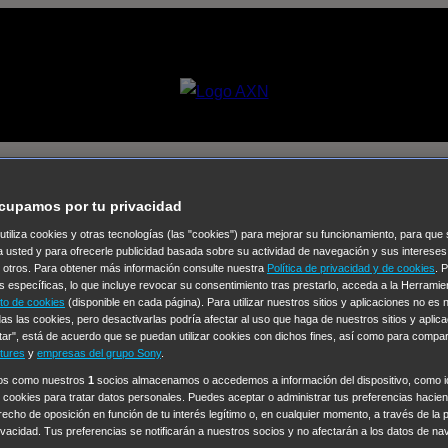
cupamos por tu privacidad
 utiliza cookies y otras tecnologías (las "cookies") para mejorar su funcionamiento, para qu
Selecciona un
a usted y para ofrecerle publicidad basada sobre su actividad de navegación y sus intereses
n otros. Para obtener más información consulte nuestra
Política de privacidad y de cookies
. 
Colección de Videos
s específicas, lo que incluye revocar su consentimiento tras prestarlo, acceda a la Herrami
to de cookies
(disponible en cada página). Para utilizar nuestros sitios y aplicaciones no es
vos
Operación: Huracán
House of Cards
Despedida Salvaje
De
as las cookies, pero desactivarlas podría afectar al uso que haga de nuestros sitios y aplica
tar", está de acuerdo que se puedan utilizar cookies con dichos fines, así como para compar
Cinco en familia
Hudson & Rex
Diez libras y un sueño
Mr Love
tures
y
empresas del grupo Sony
.
y Lola
High Country
Los casos de Susan Ryeland: Moonflower
ros como nuestros
1
socios almacenamos o accedemos a información del dispositivo, como id
 cookies para tratar datos personales. Puedes aceptar o administrar tus preferencias haciend
Sin: Libre de Culpa
Morbius
NCIS: Nueva Orleans
Pandora
En 
erecho de oposición en función de tu interés legítimo o, en cualquier momento, a través de la 
ub
Chicago Fire
Monarch
Circuito cerrado
Alert: Unidad de per
rivacidad. Tus preferencias se notificarán a nuestros socios y no afectarán a los datos de na