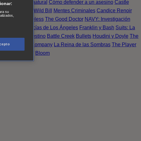
Einstein
Sobrenatural
Cómo defender a un asesino
Castle
ionar:
urno de Noche
Wild Bill
Mentes Criminales
Candice Renoir
ara su
nalizados,
 del crimen
Timeless
The Good Doctor
NAVY: Investigación
A.´s Finest. Policías de Los Ángeles
Franklin y Bash
Suits: La
 More
Último Destino
Battle Creek
Bullets
Houdini y Doyle
The
 Esperanza
X Company
La Reina de las Sombras
The Player
cepto
tasy Island
Álef
Bloom