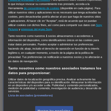
Regreso al futuro III
NUEVE CUERPOS
Los últimos
lo que incluye revocar su consentimiento tras prestarlo, acceda a la
caballeros
Tormenta infinita
Sing Street
Cobra Kai
Tom
Herramienta
de consentimiento de cookies
(disponible en cada página). Para
utilizar nuestros sitios y aplicaciones no es necesario que tenga activadas las
y Lola
High Country
Los casos de Susan Ryeland:
cookies, pero desactivarlas podría afectar al uso que haga de nuestros sitios
Moonflower Murders
Twisted Metal
Mentes Criminales:
y aplicaciones. Al hacer clic en "Aceptar", está de acuerdo que se puedan
utilizar cookies con dichos fines, así como para compartir sus datos con
Sony
Evolution
Terapia de Choque
Ricki
Los Misterios de
Pictures
y
empresas del grupo Sony
.
Hailey Dean
Without Sin: Libre de Culpa
Morbius
Tanto nosotros como nuestros
1
socios almacenamos o accedemos a
información del dispositivo, como identificadores únicos en las cookies para
NCIS: Nueva Orleans
Pandora
En fuera de juego
XIII
tratar datos personales. Puedes aceptar o administrar tus preferencias
The Shield: Al margen de la ley Duplicated
Preacher
haciendo clic abajo, incluido el derecho de oposición en función de tu interés
legítimo o, en cualquier momento, a través de la página de la política de
The Killing Kind
Intersecciones
DOC
Bite Club
privacidad. Tus preferencias se notificarán a nuestros socios y no afectarán a
Chicago Fire
Monarch
Circuito cerrado
Alert: Unidad
los datos de navegación.
de personas desaparecidas
Mad Dogs
La Sustituta
Tanto nosotros como nuestros asociados tratamos los
datos para proporcionar:
Ladrón de guante blanco
Hannibal
Daños y Perjuicios
Utilizar datos de localización geográfica precisa. Analizar activamente las
AXN
Masters of Sex
Three Pines
Accused
Carter
Alice
características del dispositivo para su identificación. Almacenar la información
en un dispositivo y/o acceder a ella. Publicidad y contenido personalizados,
Nevers
Crossing Lines
Einstein
Sobrenatural
Cómo
medición de publicidad y contenido, investigación de audiencia y desarrollo de
servicios.
defender a un asesino
Castle
Hospital de Campaña
Lista de asociados (proveedores)
Magpie Murders
Blindspot
Coyote
For Life: Cadena
Perpetua
Reckoning: Ajuste de Cuentas
Turno de
Mostrar los propósitos