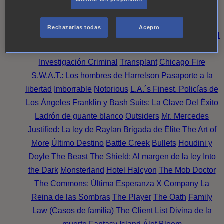
Noche
Wild Bill
Mentes Criminales
Candice Renoir
Absentia
Harrow
Bulletproof
Annika
Lincoln Rhyme:
Rechazarlas todas
Acepto
Cazando al Coleccionista de Huesos
Intuición Criminal
El arte del crimen
Timeless
The Good Doctor
NAVY:
Investigación Criminal
Transplant
Chicago Fire
S.W.A.T.: Los hombres de Harrelson
Pasaporte a la
libertad
Imborrable
Notorious
L.A.´s Finest. Policías de
Los Ángeles
Franklin y Bash
Suits: La Clave Del Éxito
Ladrón de guante blanco
Outsiders
Mr. Mercedes
Justified: La ley de Raylan
Brigada de Élite
The Art of
More
Último Destino
Battle Creek
Bullets
Houdini y
Doyle
The Beast
The Shield: Al margen de la ley
Into
the Dark
Monsterland
Hotel Halcyon
The Mob Doctor
The Commons: Última Esperanza
X Company
La
Reina de las Sombras
The Player
The Oath
Family
Law (Casos de familia)
The Client List
Divina de la