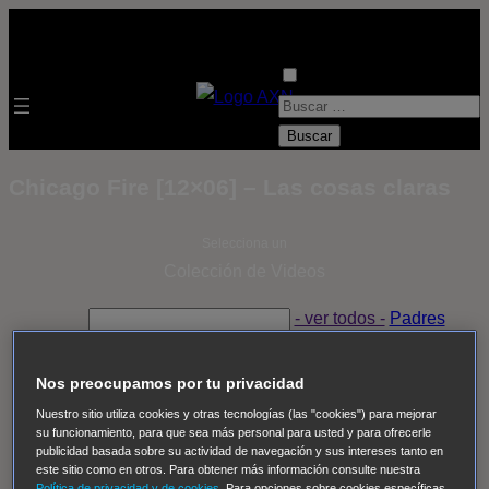
B
u
s
Chicago Fire [12×06] – Las cosas claras
c
a
Selecciona un
r
Colección de Videos
:
- ver todos -
Padres
adoptivos
Operación: Huracán
House of Cards
Despedida Salvaje
Despedida Salvaje
Nadie
Sue
Nos preocupamos por tu privacidad
Thomas, el ojo del FBI
Pan Am
Dawson crece
Nuestro sitio utiliza cookies y otras tecnologías (las "cookies") para mejorar
su funcionamiento, para que sea más personal para usted y para ofrecerle
Insomnia
El Guardián
The Blacklist
Cinco en familia
publicidad basada sobre su actividad de navegación y sus intereses tanto en
Hudson & Rex
Diez libras y un sueño
Mr Loverman
este sitio como en otros. Para obtener más información consulte nuestra
Política de privacidad y de cookies
. Para opciones sobre cookies específicas,