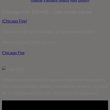
muerte
Fantasy Island
Álef
Bloom
Chicago Fire [12×06] – Las cosas claras
(Chicago Fire)
Duración: 1:06 sg | Publicado: 17 de octubre de 2024
Miércoles a las 22:00h en AXN
Chicago Fire
Estrenos exclusivos de las mejores series internacionales y
cine, con la máxima calidad y variedad de géneros. Un canal
de TV definido por la acción, la emoción y el suspense.