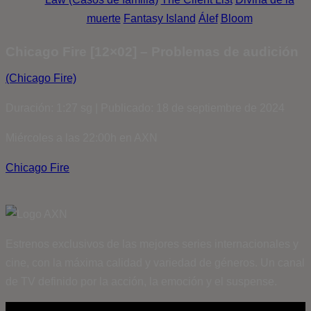
muerte
Fantasy Island
Álef
Bloom
Chicago Fire [12×02] – Problemas de audición
(Chicago Fire)
Duración: 1:27 sg | Publicado: 18 de septiembre de 2024
Miércoles a las 22:00h en AXN
Chicago Fire
Estrenos exclusivos de las mejores series internacionales y
cine, con la máxima calidad y variedad de géneros. Un canal
de TV definido por la acción, la emoción y el suspense.