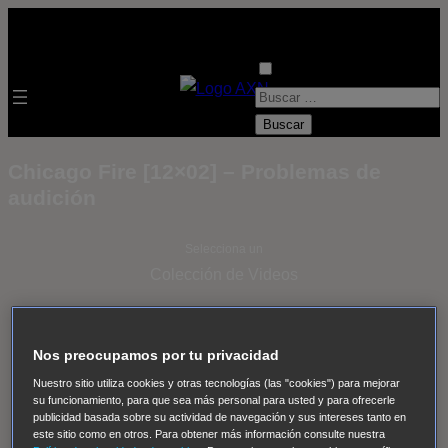
B
u
s
Chicago Fire [12×02] – Problemas de
c
audición
a
r
Selecciona un
:
Colección de Videos
- ver todos -
Padres
adoptivos
Operación: Huracán
House of Cards
Nos preocupamos por tu privacidad
Despedida Salvaje
Despedida Salvaje
Nadie
Sue
Nuestro sitio utiliza cookies y otras tecnologías (las "cookies") para mejorar
Thomas, el ojo del FBI
Pan Am
Dawson crece
su funcionamiento, para que sea más personal para usted y para ofrecerle
publicidad basada sobre su actividad de navegación y sus intereses tanto en
Insomnia
El Guardián
The Blacklist
Cinco en familia
este sitio como en otros. Para obtener más información consulte nuestra