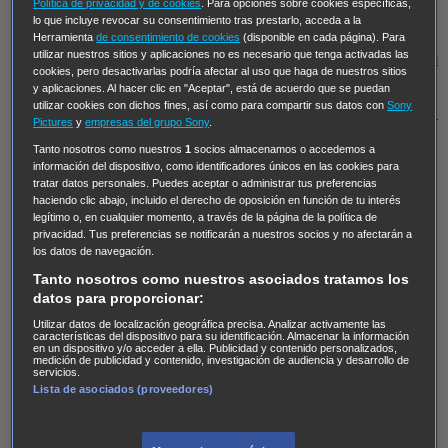
Hudson & Rex
Diez libras y un sueño
Mr Loverman
Política de privacidad y de cookies
. Para opciones sobre cookies específicas,
lo que incluye revocar su consentimiento tras prestarlo, acceda a la
Regreso al futuro III
NUEVE CUERPOS
Los últimos
Herramienta
de consentimiento de cookies
(disponible en cada página). Para
utilizar nuestros sitios y aplicaciones no es necesario que tenga activadas las
caballeros
Tormenta infinita
Sing Street
Cobra Kai
Tom
cookies, pero desactivarlas podría afectar al uso que haga de nuestros sitios
y Lola
High Country
Los casos de Susan Ryeland:
y aplicaciones. Al hacer clic en "Aceptar", está de acuerdo que se puedan
utilizar cookies con dichos fines, así como para compartir sus datos con
Sony
Moonflower Murders
Twisted Metal
Mentes Criminales:
Pictures
y
empresas del grupo Sony
.
Evolution
Terapia de Choque
Ricki
Los Misterios de
Tanto nosotros como nuestros
1
socios almacenamos o accedemos a
Hailey Dean
Without Sin: Libre de Culpa
Morbius
información del dispositivo, como identificadores únicos en las cookies para
tratar datos personales. Puedes aceptar o administrar tus preferencias
NCIS: Nueva Orleans
Pandora
En fuera de juego
XIII
haciendo clic abajo, incluido el derecho de oposición en función de tu interés
legítimo o, en cualquier momento, a través de la página de la política de
The Shield: Al margen de la ley Duplicated
Preacher
privacidad. Tus preferencias se notificarán a nuestros socios y no afectarán a
The Killing Kind
Intersecciones
DOC
Bite Club
los datos de navegación.
Chicago Fire
Monarch
Circuito cerrado
Alert: Unidad
Tanto nosotros como nuestros asociados tratamos los
datos para proporcionar:
de personas desaparecidas
Mad Dogs
La Sustituta
Utilizar datos de localización geográfica precisa. Analizar activamente las
Ladrón de guante blanco
Hannibal
Daños y Perjuicios
características del dispositivo para su identificación. Almacenar la información
en un dispositivo y/o acceder a ella. Publicidad y contenido personalizados,
AXN
Masters of Sex
Three Pines
Accused
Carter
Alice
medición de publicidad y contenido, investigación de audiencia y desarrollo de
servicios.
Nevers
Crossing Lines
Einstein
Sobrenatural
Cómo
Lista de asociados (proveedores)
defender a un asesino
Castle
Hospital de Campaña
Magpie Murders
Blindspot
Coyote
For Life: Cadena