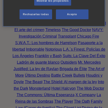
Mostrar los propósitos
Perpetua
Reckoning: Ajuste de Cuentas
Turno de
Noche
Wild Bill
Mentes Criminales
Candice Renoir
Rechazarlas todas
Acepto
Absentia
Harrow
Bulletproof
Annika
Lincoln Rhyme:
Cazando al Coleccionista de Huesos
Intuición Criminal
El arte del crimen
Timeless
The Good Doctor
NAVY:
Investigación Criminal
Transplant
Chicago Fire
S.W.A.T.: Los hombres de Harrelson
Pasaporte a la
libertad
Imborrable
Notorious
L.A.´s Finest. Policías de
Los Ángeles
Franklin y Bash
Suits: La Clave Del Éxito
Ladrón de guante blanco
Outsiders
Mr. Mercedes
Justified: La ley de Raylan
Brigada de Élite
The Art of
More
Último Destino
Battle Creek
Bullets
Houdini y
Doyle
The Beast
The Shield: Al margen de la ley
Into
the Dark
Monsterland
Hotel Halcyon
The Mob Doctor
The Commons: Última Esperanza
X Company
La
Reina de las Sombras
The Player
The Oath
Family
Law (Casos de familia)
The Client List
Divina de la