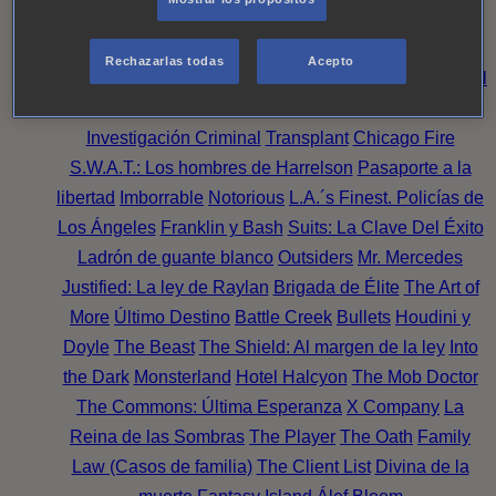
Noche
Wild Bill
Mentes Criminales
Candice Renoir
Absentia
Harrow
Bulletproof
Annika
Lincoln Rhyme:
Rechazarlas todas
Acepto
Cazando al Coleccionista de Huesos
Intuición Criminal
El arte del crimen
Timeless
The Good Doctor
NAVY:
Investigación Criminal
Transplant
Chicago Fire
S.W.A.T.: Los hombres de Harrelson
Pasaporte a la
libertad
Imborrable
Notorious
L.A.´s Finest. Policías de
Los Ángeles
Franklin y Bash
Suits: La Clave Del Éxito
Ladrón de guante blanco
Outsiders
Mr. Mercedes
Justified: La ley de Raylan
Brigada de Élite
The Art of
More
Último Destino
Battle Creek
Bullets
Houdini y
Doyle
The Beast
The Shield: Al margen de la ley
Into
the Dark
Monsterland
Hotel Halcyon
The Mob Doctor
The Commons: Última Esperanza
X Company
La
Reina de las Sombras
The Player
The Oath
Family
Law (Casos de familia)
The Client List
Divina de la