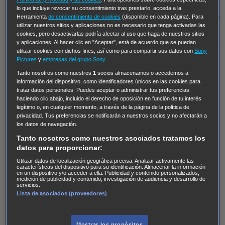
Regreso al futuro III
NUEVE CUERPOS
Los últimos
lo que incluye revocar su consentimiento tras prestarlo, acceda a la
caballeros
Tormenta infinita
Sing Street
Cobra Kai
Tom
Herramienta
de consentimiento de cookies
(disponible en cada página). Para
utilizar nuestros sitios y aplicaciones no es necesario que tenga activadas las
y Lola
High Country
Los casos de Susan Ryeland:
cookies, pero desactivarlas podría afectar al uso que haga de nuestros sitios
Moonflower Murders
Twisted Metal
Mentes Criminales:
y aplicaciones. Al hacer clic en "Aceptar", está de acuerdo que se puedan
utilizar cookies con dichos fines, así como para compartir sus datos con
Sony
Evolution
Terapia de Choque
Ricki
Los Misterios de
Pictures
y
empresas del grupo Sony
.
Hailey Dean
Without Sin: Libre de Culpa
Morbius
Tanto nosotros como nuestros
1
socios almacenamos o accedemos a
información del dispositivo, como identificadores únicos en las cookies para
NCIS: Nueva Orleans
Pandora
En fuera de juego
XIII
tratar datos personales. Puedes aceptar o administrar tus preferencias
The Shield: Al margen de la ley Duplicated
Preacher
haciendo clic abajo, incluido el derecho de oposición en función de tu interés
legítimo o, en cualquier momento, a través de la página de la política de
The Killing Kind
Intersecciones
DOC
Bite Club
privacidad. Tus preferencias se notificarán a nuestros socios y no afectarán a
Chicago Fire
Monarch
Circuito cerrado
Alert: Unidad
los datos de navegación.
de personas desaparecidas
Mad Dogs
La Sustituta
Tanto nosotros como nuestros asociados tratamos los
datos para proporcionar:
Ladrón de guante blanco
Hannibal
Daños y Perjuicios
Utilizar datos de localización geográfica precisa. Analizar activamente las
AXN
Masters of Sex
Three Pines
Accused
Carter
Alice
características del dispositivo para su identificación. Almacenar la información
en un dispositivo y/o acceder a ella. Publicidad y contenido personalizados,
Nevers
Crossing Lines
Einstein
Sobrenatural
Cómo
medición de publicidad y contenido, investigación de audiencia y desarrollo de
servicios.
defender a un asesino
Castle
Hospital de Campaña
Lista de asociados (proveedores)
Magpie Murders
Blindspot
Coyote
For Life: Cadena
Perpetua
Reckoning: Ajuste de Cuentas
Turno de
Mostrar los propósitos