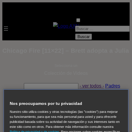
B
u
s
Chicago Fire [11×22] – Brett adopta a Julia
c
a
Selecciona un
r
Colección de Videos
:
- ver todos -
Padres
adoptivos
Operación: Huracán
House of Cards
Despedida Salvaje
Despedida Salvaje
Nadie
Sue
Nos preocupamos por tu privacidad
Thomas, el ojo del FBI
Pan Am
Dawson crece
Nuestro sitio utiliza cookies y otras tecnologías (las "cookies") para mejorar
su funcionamiento, para que sea más personal para usted y para ofrecerle
Insomnia
El Guardián
The Blacklist
Cinco en familia
publicidad basada sobre su actividad de navegación y sus intereses tanto en
Hudson & Rex
Diez libras y un sueño
Mr Loverman
este sitio como en otros. Para obtener más información consulte nuestra
Política de privacidad y de cookies
. Para opciones sobre cookies específicas,