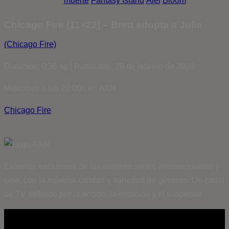
muerte
Fantasy Island
Álef
Bloom
Chicago Fire [11×22] – Brett adopta a Julia
(Chicago Fire)
Duración: 0:36 sg | Publicado: 29 de febrero de 2024
Miércoles a las 22:00h en AXN
Chicago Fire
Estrenos exclusivos de las mejores series internacionales y
cine, con la máxima calidad y variedad de géneros. Un canal
de TV definido por la acción, la emoción y el suspense.