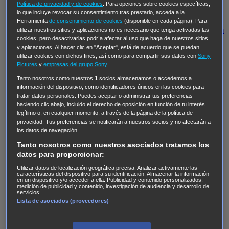
Hudson & Rex
Diez libras y un sueño
Mr Loverman
Política de privacidad y de cookies
. Para opciones sobre cookies específicas,
lo que incluye revocar su consentimiento tras prestarlo, acceda a la
Regreso al futuro III
NUEVE CUERPOS
Los últimos
Herramienta
de consentimiento de cookies
(disponible en cada página). Para
caballeros
Tormenta infinita
Sing Street
Cobra Kai
Tom
utilizar nuestros sitios y aplicaciones no es necesario que tenga activadas las
cookies, pero desactivarlas podría afectar al uso que haga de nuestros sitios
y Lola
High Country
Los casos de Susan Ryeland:
y aplicaciones. Al hacer clic en "Aceptar", está de acuerdo que se puedan
utilizar cookies con dichos fines, así como para compartir sus datos con
Sony
Moonflower Murders
Twisted Metal
Mentes Criminales:
Pictures
y
empresas del grupo Sony
.
Evolution
Terapia de Choque
Ricki
Los Misterios de
Tanto nosotros como nuestros
1
socios almacenamos o accedemos a
Hailey Dean
Without Sin: Libre de Culpa
Morbius
información del dispositivo, como identificadores únicos en las cookies para
tratar datos personales. Puedes aceptar o administrar tus preferencias
NCIS: Nueva Orleans
Pandora
En fuera de juego
XIII
haciendo clic abajo, incluido el derecho de oposición en función de tu interés
The Shield: Al margen de la ley Duplicated
Preacher
legítimo o, en cualquier momento, a través de la página de la política de
privacidad. Tus preferencias se notificarán a nuestros socios y no afectarán a
The Killing Kind
Intersecciones
DOC
Bite Club
los datos de navegación.
Chicago Fire
Monarch
Circuito cerrado
Alert: Unidad
Tanto nosotros como nuestros asociados tratamos los
de personas desaparecidas
Mad Dogs
La Sustituta
datos para proporcionar:
Ladrón de guante blanco
Hannibal
Daños y Perjuicios
Utilizar datos de localización geográfica precisa. Analizar activamente las
características del dispositivo para su identificación. Almacenar la información
en un dispositivo y/o acceder a ella. Publicidad y contenido personalizados,
AXN
Masters of Sex
Three Pines
Accused
Carter
Alice
medición de publicidad y contenido, investigación de audiencia y desarrollo de
servicios.
Nevers
Crossing Lines
Einstein
Sobrenatural
Cómo
Lista de asociados (proveedores)
defender a un asesino
Castle
Hospital de Campaña
Magpie Murders
Blindspot
Coyote
For Life: Cadena