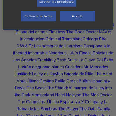
Mostrar los propósitos
Perpetua
Reckoning: Ajuste de Cuentas
Turno de
Noche
Wild Bill
Mentes Criminales
Candice Renoir
Rechazarlas todas
Acepto
Absentia
Harrow
Bulletproof
Annika
Lincoln Rhyme:
Cazando al Coleccionista de Huesos
Intuición Criminal
El arte del crimen
Timeless
The Good Doctor
NAVY:
Investigación Criminal
Transplant
Chicago Fire
S.W.A.T.: Los hombres de Harrelson
Pasaporte a la
libertad
Imborrable
Notorious
L.A.´s Finest. Policías de
Los Ángeles
Franklin y Bash
Suits: La Clave Del Éxito
Ladrón de guante blanco
Outsiders
Mr. Mercedes
Justified: La ley de Raylan
Brigada de Élite
The Art of
More
Último Destino
Battle Creek
Bullets
Houdini y
Doyle
The Beast
The Shield: Al margen de la ley
Into
the Dark
Monsterland
Hotel Halcyon
The Mob Doctor
The Commons: Última Esperanza
X Company
La
Reina de las Sombras
The Player
The Oath
Family
Law (Casos de familia)
The Client List
Divina de la