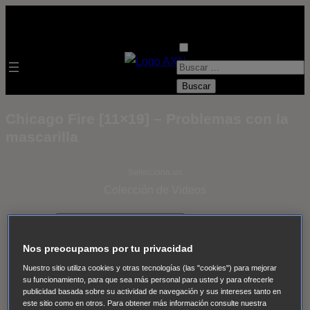
B
u
s
Chicago Fire [11×19] – Problemas con la
c
mascarilla
a
r
Selecciona un
:
Colección de Videos
- ver todos -
Padres
adoptivos
Operación: Huracán
House of Cards
Nos preocupamos por tu privacidad
Despedida Salvaje
Despedida Salvaje
Nadie
Sue
Nuestro sitio utiliza cookies y otras tecnologías (las "cookies") para mejorar
Thomas, el ojo del FBI
Pan Am
Dawson crece
su funcionamiento, para que sea más personal para usted y para ofrecerle
publicidad basada sobre su actividad de navegación y sus intereses tanto en
Insomnia
El Guardián
The Blacklist
Cinco en familia
este sitio como en otros. Para obtener más información consulte nuestra