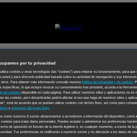
 en la intervención
cupamos por tu privacidad
 utiliza cookies y otras tecnologías (las "cookies") para mejorar su funcionamiento, para qu
Selecciona un
a usted y para ofrecerle publicidad basada sobre su actividad de navegación y sus intereses
n otros. Para obtener más información consulte nuestra
Política de privacidad y de cookies
. 
Colección de Videos
s específicas, lo que incluye revocar su consentimiento tras prestarlo, acceda a la Herrami
to de cookies
(disponible en cada página). Para utilizar nuestros sitios y aplicaciones no es
vos
Operación: Huracán
House of Cards
Despedida Salvaje
De
as las cookies, pero desactivarlas podría afectar al uso que haga de nuestros sitios y aplica
tar", está de acuerdo que se puedan utilizar cookies con dichos fines, así como para compar
Cinco en familia
Hudson & Rex
Diez libras y un sueño
Mr Love
tures
y
empresas del grupo Sony
.
y Lola
High Country
Los casos de Susan Ryeland: Moonflower
ros como nuestros
1
socios almacenamos o accedemos a información del dispositivo, como id
 cookies para tratar datos personales. Puedes aceptar o administrar tus preferencias haciend
Sin: Libre de Culpa
Morbius
NCIS: Nueva Orleans
Pandora
En 
erecho de oposición en función de tu interés legítimo o, en cualquier momento, a través de la 
ub
Chicago Fire
Monarch
Circuito cerrado
Alert: Unidad de per
rivacidad. Tus preferencias se notificarán a nuestros socios y no afectarán a los datos de na