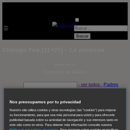
B
u
s
Chicago Fire [11×07] – La promesa
c
a
Selecciona un
r
Colección de Videos
:
- ver todos -
Padres
adoptivos
Operación: Huracán
House of Cards
Despedida Salvaje
Despedida Salvaje
Nadie
Sue
Nos preocupamos por tu privacidad
Thomas, el ojo del FBI
Pan Am
Dawson crece
Nuestro sitio utiliza cookies y otras tecnologías (las "cookies") para mejorar
su funcionamiento, para que sea más personal para usted y para ofrecerle
Insomnia
El Guardián
The Blacklist
Cinco en familia
publicidad basada sobre su actividad de navegación y sus intereses tanto en
Hudson & Rex
Diez libras y un sueño
Mr Loverman
este sitio como en otros. Para obtener más información consulte nuestra
Política de privacidad y de cookies
. Para opciones sobre cookies específicas,