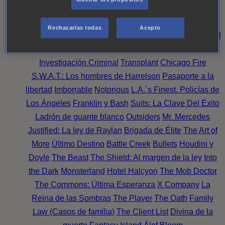
Noche
Wild Bill
Mentes Criminales
Candice Renoir
Absentia
Harrow
Bulletproof
Annika
Lincoln Rhyme:
Rechazarlas todas
Acepto
Cazando al Coleccionista de Huesos
Intuición Criminal
El arte del crimen
Timeless
The Good Doctor
NAVY:
Investigación Criminal
Transplant
Chicago Fire
S.W.A.T.: Los hombres de Harrelson
Pasaporte a la
libertad
Imborrable
Notorious
L.A.´s Finest. Policías de
Los Ángeles
Franklin y Bash
Suits: La Clave Del Éxito
Ladrón de guante blanco
Outsiders
Mr. Mercedes
Justified: La ley de Raylan
Brigada de Élite
The Art of
More
Último Destino
Battle Creek
Bullets
Houdini y
Doyle
The Beast
The Shield: Al margen de la ley
Into
the Dark
Monsterland
Hotel Halcyon
The Mob Doctor
The Commons: Última Esperanza
X Company
La
Reina de las Sombras
The Player
The Oath
Family
Law (Casos de familia)
The Client List
Divina de la