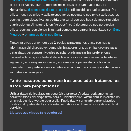
Regreso al futuro III
NUEVE CUERPOS
Los últimos
lo que incluye revocar su consentimiento tras prestarlo, acceda a la
caballeros
Tormenta infinita
Sing Street
Cobra Kai
Tom
Herramienta
de consentimiento de cookies
(disponible en cada página). Para
utilizar nuestros sitios y aplicaciones no es necesario que tenga activadas las
y Lola
High Country
Los casos de Susan Ryeland:
cookies, pero desactivarlas podría afectar al uso que haga de nuestros sitios
Moonflower Murders
Twisted Metal
Mentes Criminales:
y aplicaciones. Al hacer clic en "Aceptar", está de acuerdo que se puedan
utilizar cookies con dichos fines, así como para compartir sus datos con
Sony
Evolution
Terapia de Choque
Ricki
Los Misterios de
Pictures
y
empresas del grupo Sony
.
Hailey Dean
Without Sin: Libre de Culpa
Morbius
Tanto nosotros como nuestros
1
socios almacenamos o accedemos a
información del dispositivo, como identificadores únicos en las cookies para
NCIS: Nueva Orleans
Pandora
En fuera de juego
XIII
tratar datos personales. Puedes aceptar o administrar tus preferencias
The Shield: Al margen de la ley Duplicated
Preacher
haciendo clic abajo, incluido el derecho de oposición en función de tu interés
legítimo o, en cualquier momento, a través de la página de la política de
The Killing Kind
Intersecciones
DOC
Bite Club
privacidad. Tus preferencias se notificarán a nuestros socios y no afectarán a
Chicago Fire
Monarch
Circuito cerrado
Alert: Unidad
los datos de navegación.
de personas desaparecidas
Mad Dogs
La Sustituta
Tanto nosotros como nuestros asociados tratamos los
datos para proporcionar:
Ladrón de guante blanco
Hannibal
Daños y Perjuicios
Utilizar datos de localización geográfica precisa. Analizar activamente las
AXN
Masters of Sex
Three Pines
Accused
Carter
Alice
características del dispositivo para su identificación. Almacenar la información
en un dispositivo y/o acceder a ella. Publicidad y contenido personalizados,
Nevers
Crossing Lines
Einstein
Sobrenatural
Cómo
medición de publicidad y contenido, investigación de audiencia y desarrollo de
servicios.
defender a un asesino
Castle
Hospital de Campaña
Lista de asociados (proveedores)
Magpie Murders
Blindspot
Coyote
For Life: Cadena
Perpetua
Reckoning: Ajuste de Cuentas
Turno de
Mostrar los propósitos