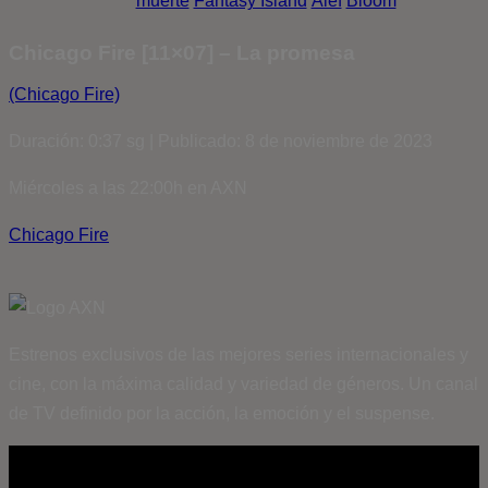
muerte
Fantasy Island
Álef
Bloom
Chicago Fire [11×07] – La promesa
(Chicago Fire)
Duración: 0:37 sg | Publicado: 8 de noviembre de 2023
Miércoles a las 22:00h en AXN
Chicago Fire
Estrenos exclusivos de las mejores series internacionales y
cine, con la máxima calidad y variedad de géneros. Un canal
de TV definido por la acción, la emoción y el suspense.