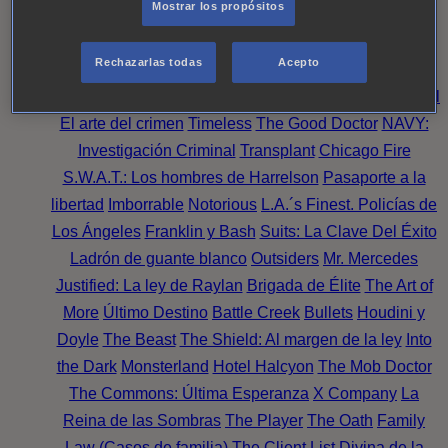
Mostrar los propósitos
Perpetua
Reckoning: Ajuste de Cuentas
Turno de
Noche
Wild Bill
Mentes Criminales
Candice Renoir
Rechazarlas todas
Acepto
Absentia
Harrow
Bulletproof
Annika
Lincoln Rhyme:
Cazando al Coleccionista de Huesos
Intuición Criminal
El arte del crimen
Timeless
The Good Doctor
NAVY:
Investigación Criminal
Transplant
Chicago Fire
S.W.A.T.: Los hombres de Harrelson
Pasaporte a la
libertad
Imborrable
Notorious
L.A.´s Finest. Policías de
Los Ángeles
Franklin y Bash
Suits: La Clave Del Éxito
Ladrón de guante blanco
Outsiders
Mr. Mercedes
Justified: La ley de Raylan
Brigada de Élite
The Art of
More
Último Destino
Battle Creek
Bullets
Houdini y
Doyle
The Beast
The Shield: Al margen de la ley
Into
the Dark
Monsterland
Hotel Halcyon
The Mob Doctor
The Commons: Última Esperanza
X Company
La
Reina de las Sombras
The Player
The Oath
Family
Law (Casos de familia)
The Client List
Divina de la