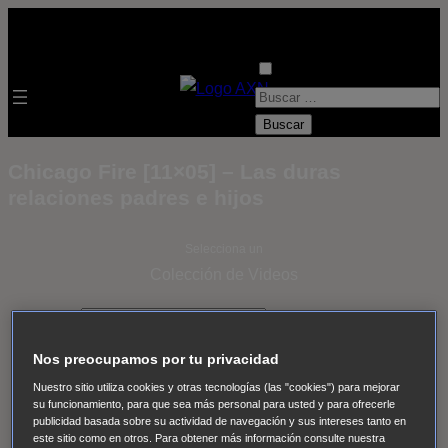
B
u
s
Chicago Fire [11×05] – Las duras
c
relaciones padres e hijos
a
r
Selecciona un
:
Colección de Videos
- ver todos -
Padres
adoptivos
Operación: Huracán
House of Cards
Nos preocupamos por tu privacidad
Despedida Salvaje
Despedida Salvaje
Nadie
Sue
Nuestro sitio utiliza cookies y otras tecnologías (las "cookies") para mejorar
Thomas, el ojo del FBI
Pan Am
Dawson crece
su funcionamiento, para que sea más personal para usted y para ofrecerle
publicidad basada sobre su actividad de navegación y sus intereses tanto en
Insomnia
El Guardián
The Blacklist
Cinco en familia
este sitio como en otros. Para obtener más información consulte nuestra