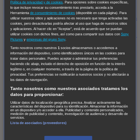
Hudson & Rex
Diez libras y un sueño
Mr Loverman
Política de privacidad y de cookies
. Para opciones sobre cookies específicas,
lo que incluye revocar su consentimiento tras prestarlo, acceda a la
Regreso al futuro III
NUEVE CUERPOS
Los últimos
Herramienta
de consentimiento de cookies
(disponible en cada página). Para
caballeros
Tormenta infinita
Sing Street
Cobra Kai
Tom
utilizar nuestros sitios y aplicaciones no es necesario que tenga activadas las
cookies, pero desactivarlas podría afectar al uso que haga de nuestros sitios
y Lola
High Country
Los casos de Susan Ryeland:
y aplicaciones. Al hacer clic en "Aceptar", está de acuerdo que se puedan
utilizar cookies con dichos fines, así como para compartir sus datos con
Sony
Moonflower Murders
Twisted Metal
Mentes Criminales:
Pictures
y
empresas del grupo Sony
.
Evolution
Terapia de Choque
Ricki
Los Misterios de
Tanto nosotros como nuestros
1
socios almacenamos o accedemos a
Hailey Dean
Without Sin: Libre de Culpa
Morbius
información del dispositivo, como identificadores únicos en las cookies para
tratar datos personales. Puedes aceptar o administrar tus preferencias
NCIS: Nueva Orleans
Pandora
En fuera de juego
XIII
haciendo clic abajo, incluido el derecho de oposición en función de tu interés
The Shield: Al margen de la ley Duplicated
Preacher
legítimo o, en cualquier momento, a través de la página de la política de
privacidad. Tus preferencias se notificarán a nuestros socios y no afectarán a
The Killing Kind
Intersecciones
DOC
Bite Club
los datos de navegación.
Chicago Fire
Monarch
Circuito cerrado
Alert: Unidad
Tanto nosotros como nuestros asociados tratamos los
de personas desaparecidas
Mad Dogs
La Sustituta
datos para proporcionar:
Ladrón de guante blanco
Hannibal
Daños y Perjuicios
Utilizar datos de localización geográfica precisa. Analizar activamente las
características del dispositivo para su identificación. Almacenar la información
en un dispositivo y/o acceder a ella. Publicidad y contenido personalizados,
AXN
Masters of Sex
Three Pines
Accused
Carter
Alice
medición de publicidad y contenido, investigación de audiencia y desarrollo de
servicios.
Nevers
Crossing Lines
Einstein
Sobrenatural
Cómo
Lista de asociados (proveedores)
defender a un asesino
Castle
Hospital de Campaña
Magpie Murders
Blindspot
Coyote
For Life: Cadena