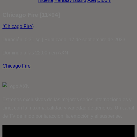
muerte
Fantasy Island
Álef
Bloom
Chicago Fire [11×04]
(Chicago Fire)
Duración: 0:31 sg | Publicado: 17 de septiembre de 2023
Domingo a las 22:00h en AXN
Chicago Fire
Estrenos exclusivos de las mejores series internacionales y
cine, con la máxima calidad y variedad de géneros. Un canal
de TV definido por la acción, la emoción y el suspense.