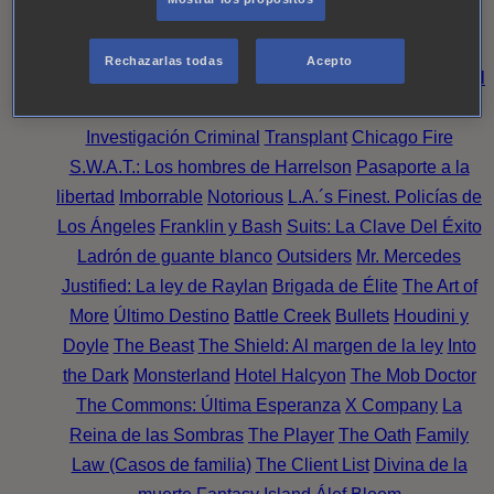
Noche
Wild Bill
Mentes Criminales
Candice Renoir
Absentia
Harrow
Bulletproof
Annika
Lincoln Rhyme:
Rechazarlas todas
Acepto
Cazando al Coleccionista de Huesos
Intuición Criminal
El arte del crimen
Timeless
The Good Doctor
NAVY:
Investigación Criminal
Transplant
Chicago Fire
S.W.A.T.: Los hombres de Harrelson
Pasaporte a la
libertad
Imborrable
Notorious
L.A.´s Finest. Policías de
Los Ángeles
Franklin y Bash
Suits: La Clave Del Éxito
Ladrón de guante blanco
Outsiders
Mr. Mercedes
Justified: La ley de Raylan
Brigada de Élite
The Art of
More
Último Destino
Battle Creek
Bullets
Houdini y
Doyle
The Beast
The Shield: Al margen de la ley
Into
the Dark
Monsterland
Hotel Halcyon
The Mob Doctor
The Commons: Última Esperanza
X Company
La
Reina de las Sombras
The Player
The Oath
Family
Law (Casos de familia)
The Client List
Divina de la