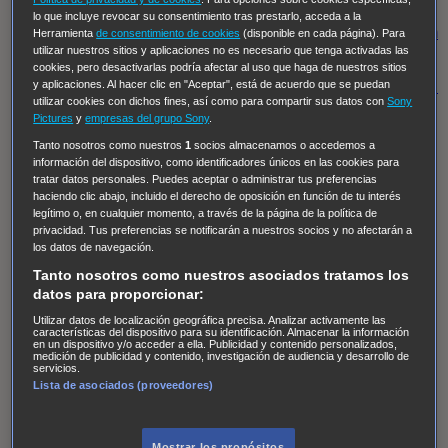
Regreso al futuro III
NUEVE CUERPOS
Los últimos
lo que incluye revocar su consentimiento tras prestarlo, acceda a la
caballeros
Tormenta infinita
Sing Street
Cobra Kai
Tom
Herramienta
de consentimiento de cookies
(disponible en cada página). Para
utilizar nuestros sitios y aplicaciones no es necesario que tenga activadas las
y Lola
High Country
Los casos de Susan Ryeland:
cookies, pero desactivarlas podría afectar al uso que haga de nuestros sitios
Moonflower Murders
Twisted Metal
Mentes Criminales:
y aplicaciones. Al hacer clic en "Aceptar", está de acuerdo que se puedan
utilizar cookies con dichos fines, así como para compartir sus datos con
Sony
Evolution
Terapia de Choque
Ricki
Los Misterios de
Pictures
y
empresas del grupo Sony
.
Hailey Dean
Without Sin: Libre de Culpa
Morbius
Tanto nosotros como nuestros
1
socios almacenamos o accedemos a
información del dispositivo, como identificadores únicos en las cookies para
NCIS: Nueva Orleans
Pandora
En fuera de juego
XIII
tratar datos personales. Puedes aceptar o administrar tus preferencias
The Shield: Al margen de la ley Duplicated
Preacher
haciendo clic abajo, incluido el derecho de oposición en función de tu interés
legítimo o, en cualquier momento, a través de la página de la política de
The Killing Kind
Intersecciones
DOC
Bite Club
privacidad. Tus preferencias se notificarán a nuestros socios y no afectarán a
Chicago Fire
Monarch
Circuito cerrado
Alert: Unidad
los datos de navegación.
de personas desaparecidas
Mad Dogs
La Sustituta
Tanto nosotros como nuestros asociados tratamos los
datos para proporcionar:
Ladrón de guante blanco
Hannibal
Daños y Perjuicios
Utilizar datos de localización geográfica precisa. Analizar activamente las
AXN
Masters of Sex
Three Pines
Accused
Carter
Alice
características del dispositivo para su identificación. Almacenar la información
en un dispositivo y/o acceder a ella. Publicidad y contenido personalizados,
Nevers
Crossing Lines
Einstein
Sobrenatural
Cómo
medición de publicidad y contenido, investigación de audiencia y desarrollo de
servicios.
defender a un asesino
Castle
Hospital de Campaña
Lista de asociados (proveedores)
Magpie Murders
Blindspot
Coyote
For Life: Cadena
Perpetua
Reckoning: Ajuste de Cuentas
Turno de
Mostrar los propósitos