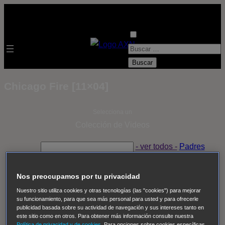
B
u
s
Chicago Fire [11×04]
c
a
Selecciona un
r
Colección de Videos
:
- ver todos -
Padres
adoptivos
Operación: Huracán
House of Cards
Despedida Salvaje
Despedida Salvaje
Nadie
Sue
Nos preocupamos por tu privacidad
Thomas, el ojo del FBI
Pan Am
Dawson crece
Nuestro sitio utiliza cookies y otras tecnologías (las "cookies") para mejorar
su funcionamiento, para que sea más personal para usted y para ofrecerle
Insomnia
El Guardián
The Blacklist
Cinco en familia
publicidad basada sobre su actividad de navegación y sus intereses tanto en
Hudson & Rex
Diez libras y un sueño
Mr Loverman
este sitio como en otros. Para obtener más información consulte nuestra
Política de privacidad y de cookies
. Para opciones sobre cookies específicas,