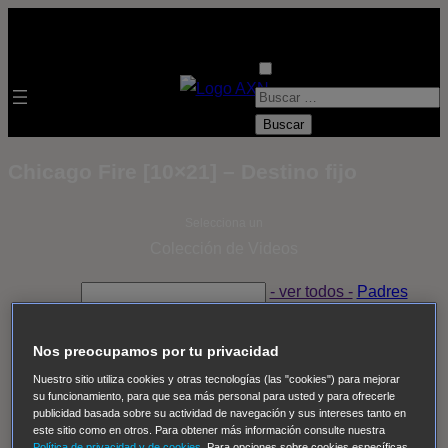
B
u
s
Chicago Fire [10×21] – Destino fijo
c
a
Selecciona un
r
Colección de Videos
:
- ver todos -
Padres
adoptivos
Operación: Huracán
House of Cards
Despedida Salvaje
Despedida Salvaje
Nadie
Sue
Nos preocupamos por tu privacidad
Thomas, el ojo del FBI
Pan Am
Dawson crece
Nuestro sitio utiliza cookies y otras tecnologías (las "cookies") para mejorar
su funcionamiento, para que sea más personal para usted y para ofrecerle
Insomnia
El Guardián
The Blacklist
Cinco en familia
publicidad basada sobre su actividad de navegación y sus intereses tanto en
Hudson & Rex
Diez libras y un sueño
Mr Loverman
este sitio como en otros. Para obtener más información consulte nuestra
Política de privacidad y de cookies
. Para opciones sobre cookies específicas,