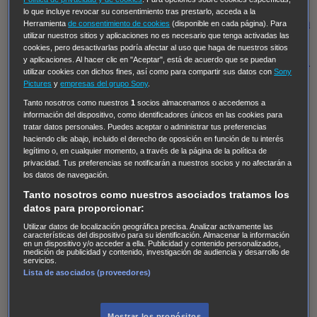
Regreso al futuro III
NUEVE CUERPOS
Los últimos
lo que incluye revocar su consentimiento tras prestarlo, acceda a la
caballeros
Tormenta infinita
Sing Street
Cobra Kai
Tom
Herramienta
de consentimiento de cookies
(disponible en cada página). Para
utilizar nuestros sitios y aplicaciones no es necesario que tenga activadas las
y Lola
High Country
Los casos de Susan Ryeland:
cookies, pero desactivarlas podría afectar al uso que haga de nuestros sitios
Moonflower Murders
Twisted Metal
Mentes Criminales:
y aplicaciones. Al hacer clic en "Aceptar", está de acuerdo que se puedan
utilizar cookies con dichos fines, así como para compartir sus datos con
Sony
Evolution
Terapia de Choque
Ricki
Los Misterios de
Pictures
y
empresas del grupo Sony
.
Hailey Dean
Without Sin: Libre de Culpa
Morbius
Tanto nosotros como nuestros
1
socios almacenamos o accedemos a
información del dispositivo, como identificadores únicos en las cookies para
NCIS: Nueva Orleans
Pandora
En fuera de juego
XIII
tratar datos personales. Puedes aceptar o administrar tus preferencias
The Shield: Al margen de la ley Duplicated
Preacher
haciendo clic abajo, incluido el derecho de oposición en función de tu interés
legítimo o, en cualquier momento, a través de la página de la política de
The Killing Kind
Intersecciones
DOC
Bite Club
privacidad. Tus preferencias se notificarán a nuestros socios y no afectarán a
Chicago Fire
Monarch
Circuito cerrado
Alert: Unidad
los datos de navegación.
de personas desaparecidas
Mad Dogs
La Sustituta
Tanto nosotros como nuestros asociados tratamos los
datos para proporcionar:
Ladrón de guante blanco
Hannibal
Daños y Perjuicios
Utilizar datos de localización geográfica precisa. Analizar activamente las
AXN
Masters of Sex
Three Pines
Accused
Carter
Alice
características del dispositivo para su identificación. Almacenar la información
en un dispositivo y/o acceder a ella. Publicidad y contenido personalizados,
Nevers
Crossing Lines
Einstein
Sobrenatural
Cómo
medición de publicidad y contenido, investigación de audiencia y desarrollo de
servicios.
defender a un asesino
Castle
Hospital de Campaña
Lista de asociados (proveedores)
Magpie Murders
Blindspot
Coyote
For Life: Cadena
Perpetua
Reckoning: Ajuste de Cuentas
Turno de
Mostrar los propósitos