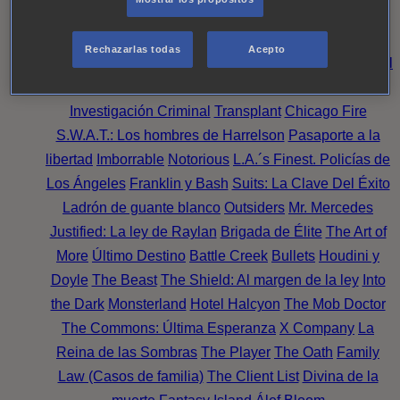
Noche
Wild Bill
Mentes Criminales
Candice Renoir
Absentia
Harrow
Bulletproof
Annika
Lincoln Rhyme:
Rechazarlas todas
Acepto
Cazando al Coleccionista de Huesos
Intuición Criminal
El arte del crimen
Timeless
The Good Doctor
NAVY:
Investigación Criminal
Transplant
Chicago Fire
S.W.A.T.: Los hombres de Harrelson
Pasaporte a la
libertad
Imborrable
Notorious
L.A.´s Finest. Policías de
Los Ángeles
Franklin y Bash
Suits: La Clave Del Éxito
Ladrón de guante blanco
Outsiders
Mr. Mercedes
Justified: La ley de Raylan
Brigada de Élite
The Art of
More
Último Destino
Battle Creek
Bullets
Houdini y
Doyle
The Beast
The Shield: Al margen de la ley
Into
the Dark
Monsterland
Hotel Halcyon
The Mob Doctor
The Commons: Última Esperanza
X Company
La
Reina de las Sombras
The Player
The Oath
Family
Law (Casos de familia)
The Client List
Divina de la