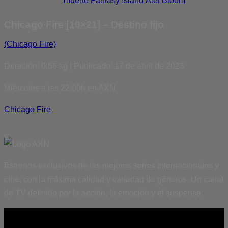
muerte
Fantasy Island
Álef
Bloom
Chicago Fire [10×21] – Destino fijo
(Chicago Fire)
Duración: 0:56 sg | Publicado: 17 de abril de 2023
Miércoles a las 22:00h en AXN
Chicago Fire
Estrenos exclusivos de las mejores series internacionales y
cine, con la máxima calidad y variedad de géneros. Un canal
de TV definido por la acción, la emoción y el suspense.