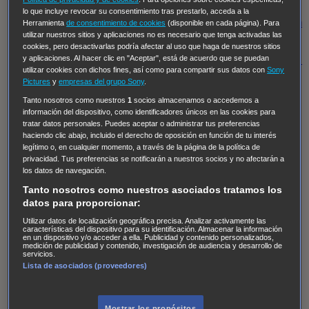
Regreso al futuro III
NUEVE CUERPOS
Los últimos
lo que incluye revocar su consentimiento tras prestarlo, acceda a la
caballeros
Tormenta infinita
Sing Street
Cobra Kai
Tom
Herramienta
de consentimiento de cookies
(disponible en cada página). Para
utilizar nuestros sitios y aplicaciones no es necesario que tenga activadas las
y Lola
High Country
Los casos de Susan Ryeland:
cookies, pero desactivarlas podría afectar al uso que haga de nuestros sitios
Moonflower Murders
Twisted Metal
Mentes Criminales:
y aplicaciones. Al hacer clic en "Aceptar", está de acuerdo que se puedan
utilizar cookies con dichos fines, así como para compartir sus datos con
Sony
Evolution
Terapia de Choque
Ricki
Los Misterios de
Pictures
y
empresas del grupo Sony
.
Hailey Dean
Without Sin: Libre de Culpa
Morbius
Tanto nosotros como nuestros
1
socios almacenamos o accedemos a
información del dispositivo, como identificadores únicos en las cookies para
NCIS: Nueva Orleans
Pandora
En fuera de juego
XIII
tratar datos personales. Puedes aceptar o administrar tus preferencias
The Shield: Al margen de la ley Duplicated
Preacher
haciendo clic abajo, incluido el derecho de oposición en función de tu interés
legítimo o, en cualquier momento, a través de la página de la política de
The Killing Kind
Intersecciones
DOC
Bite Club
privacidad. Tus preferencias se notificarán a nuestros socios y no afectarán a
Chicago Fire
Monarch
Circuito cerrado
Alert: Unidad
los datos de navegación.
de personas desaparecidas
Mad Dogs
La Sustituta
Tanto nosotros como nuestros asociados tratamos los
datos para proporcionar:
Ladrón de guante blanco
Hannibal
Daños y Perjuicios
Utilizar datos de localización geográfica precisa. Analizar activamente las
AXN
Masters of Sex
Three Pines
Accused
Carter
Alice
características del dispositivo para su identificación. Almacenar la información
en un dispositivo y/o acceder a ella. Publicidad y contenido personalizados,
Nevers
Crossing Lines
Einstein
Sobrenatural
Cómo
medición de publicidad y contenido, investigación de audiencia y desarrollo de
servicios.
defender a un asesino
Castle
Hospital de Campaña
Lista de asociados (proveedores)
Magpie Murders
Blindspot
Coyote
For Life: Cadena
Perpetua
Reckoning: Ajuste de Cuentas
Turno de
Mostrar los propósitos