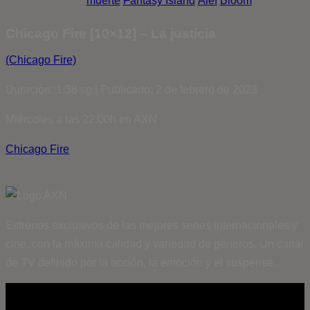
muerte
Fantasy Island
Álef
Bloom
Chicago Fire [10×12] – La justicia
(Chicago Fire)
Duración: 1:38 sg | Publicado: 2 de febrero de 2023
Miércoles a las 22:00h en AXN
Chicago Fire
Estrenos exclusivos de las mejores series internacionales y
cine, con la máxima calidad y variedad de géneros. Un canal
de TV definido por la acción, la emoción y el suspense.