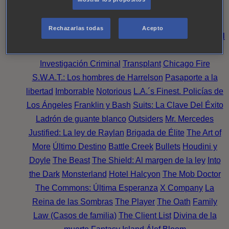
Noche
Wild Bill
Mentes Criminales
Candice Renoir
Absentia
Harrow
Bulletproof
Annika
Lincoln Rhyme:
Rechazarlas todas
Acepto
Cazando al Coleccionista de Huesos
Intuición Criminal
El arte del crimen
Timeless
The Good Doctor
NAVY:
Investigación Criminal
Transplant
Chicago Fire
S.W.A.T.: Los hombres de Harrelson
Pasaporte a la
libertad
Imborrable
Notorious
L.A.´s Finest. Policías de
Los Ángeles
Franklin y Bash
Suits: La Clave Del Éxito
Ladrón de guante blanco
Outsiders
Mr. Mercedes
Justified: La ley de Raylan
Brigada de Élite
The Art of
More
Último Destino
Battle Creek
Bullets
Houdini y
Doyle
The Beast
The Shield: Al margen de la ley
Into
the Dark
Monsterland
Hotel Halcyon
The Mob Doctor
The Commons: Última Esperanza
X Company
La
Reina de las Sombras
The Player
The Oath
Family
Law (Casos de familia)
The Client List
Divina de la