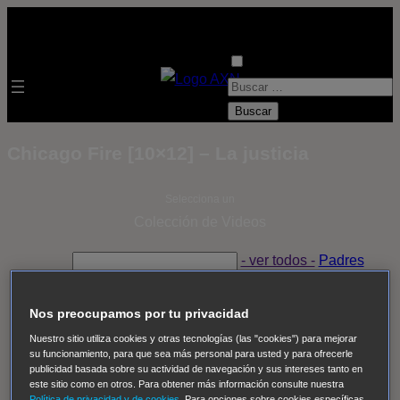
B
u
s
Chicago Fire [10×12] – La justicia
c
a
Selecciona un
r
Colección de Videos
:
- ver todos -
Padres
adoptivos
Operación: Huracán
House of Cards
Despedida Salvaje
Despedida Salvaje
Nadie
Sue
Nos preocupamos por tu privacidad
Thomas, el ojo del FBI
Pan Am
Dawson crece
Nuestro sitio utiliza cookies y otras tecnologías (las "cookies") para mejorar
su funcionamiento, para que sea más personal para usted y para ofrecerle
Insomnia
El Guardián
The Blacklist
Cinco en familia
publicidad basada sobre su actividad de navegación y sus intereses tanto en
Hudson & Rex
Diez libras y un sueño
Mr Loverman
este sitio como en otros. Para obtener más información consulte nuestra
Política de privacidad y de cookies
. Para opciones sobre cookies específicas,